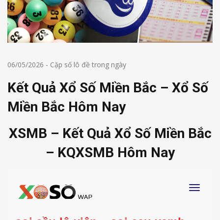
06/05/2026
-
Cặp số lô đề trong ngày
Kết Quả Xổ Số Miền Bắc – Xổ Số
Miền Bắc Hôm Nay
XSMB – Kết Quả Xổ Số Miền Bắc
– KQXSMB Hôm Nay