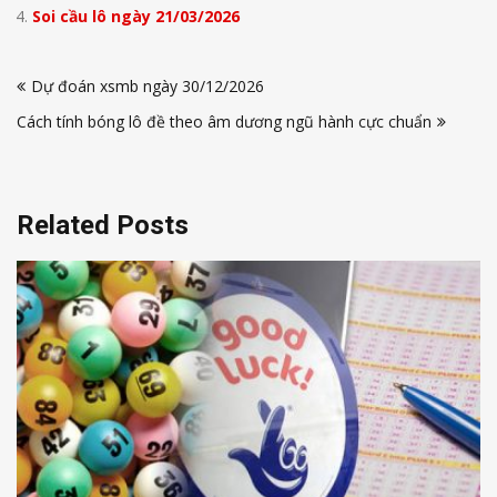
Soi cầu lô ngày 21/03/2026
Điều
Dự đoán xsmb ngày 30/12/2026
hướng
Cách tính bóng lô đề theo âm dương ngũ hành cực chuẩn
bài
viết
Related Posts