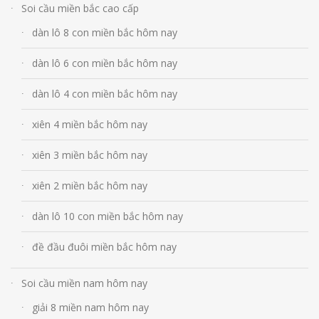
Soi cầu miền bắc cao cấp
dàn lô 8 con miền bắc hôm nay
dàn lô 6 con miền bắc hôm nay
dàn lô 4 con miền bắc hôm nay
xiên 4 miền bắc hôm nay
xiên 3 miền bắc hôm nay
xiên 2 miền bắc hôm nay
dàn lô 10 con miền bắc hôm nay
đề đầu đuôi miền bắc hôm nay
Soi cầu miền nam hôm nay
giải 8 miền nam hôm nay