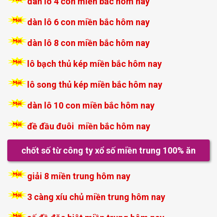
dàn lô 4 con miền bắc hôm nay
dàn lô 6 con miền bắc hôm nay
dàn lô 8 con miền bắc hôm nay
lô bạch thủ kép miền bắc hôm nay
lô song thủ kép miền bắc hôm nay
dàn lô 10 con miền bắc hôm nay
đề đầu đuôi miền bắc hôm nay
chốt số từ công ty xổ số miền trung 100% ăn
giải 8 miền trung hôm nay
3 càng xíu chủ miền trung hôm nay