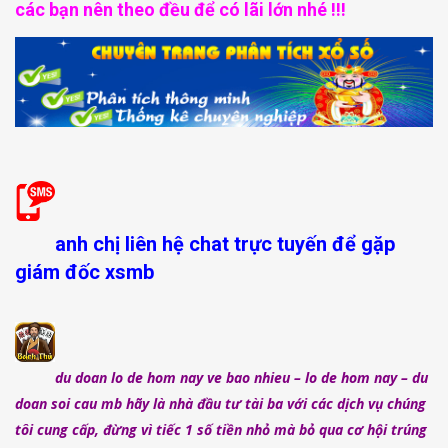
các bạn nên theo đều để có lãi lớn nhé !!!
anh chị liên hệ chat trực tuyến để gặp
giám đốc xsmb
du doan lo de hom nay ve bao nhieu – lo de hom nay – du
doan soi cau mb hãy là nhà đầu tư tài ba với các dịch vụ chúng
tôi cung cấp, đừng vì tiếc 1 số tiền nhỏ mà bỏ qua cơ hội trúng