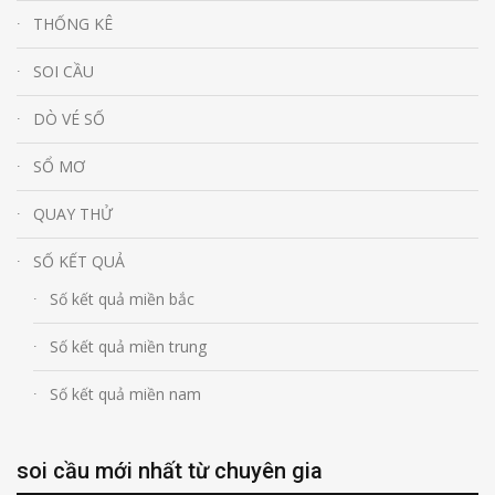
THỐNG KÊ
SOI CẦU
DÒ VÉ SỐ
SỔ MƠ
QUAY THỬ
SỐ KẾT QUẢ
Số kết quả miền bắc
Số kết quả miền trung
Số kết quả miền nam
soi cầu mới nhất từ chuyên gia