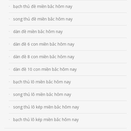
bạch thủ đề miền bắc hôm nay
song thủ đề miền bắc hôm nay
dàn đề miền bắc hôm nay
dàn đề 6 con miền bắc hôm nay
dàn đề 8 con miền bắc hôm nay
dàn đề 10 con miền bắc hôm nay
bạch thủ lô miền bắc hôm nay
song thủ lô miền bắc hôm nay
song thủ lô kép miền bắc hôm nay
bạch thủ lô kép miền bắc hôm nay