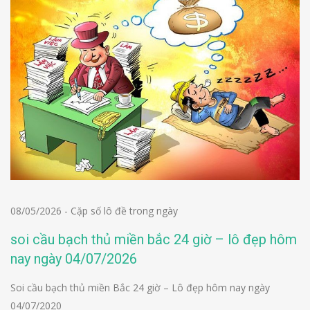
08/05/2026
-
Cặp số lô đề trong ngày
soi cầu bạch thủ miền bắc 24 giờ – lô đẹp hôm
nay ngày 04/07/2026
Soi cầu bạch thủ miền Bắc 24 giờ – Lô đẹp hôm nay ngày
04/07/2020