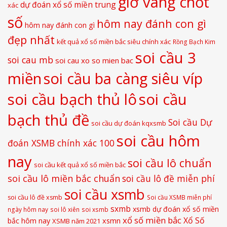
giờ vàng chốt
dự đoán xổ số miền trung
xác
số
hôm nay đánh con gì
hôm nay đánh con gì
đẹp nhất
kết quả xổ số miền bắc siêu chính xác
Rồng Bạch Kim
soi cầu 3
soi cau mb
soi cau xo so mien bac
miền
soi cầu ba càng siêu víp
soi cầu bạch thủ lô
soi cầu
bạch thủ đề
Soi cầu Dự
soi cầu dự đoán kqxsmb
soi cầu hôm
đoán XSMB chính xác 100
nay
soi cầu lô chuẩn
soi cầu kết quả xổ số miền bắc
soi cầu lô miền bắc chuẩn
soi cầu lô đề miễn phí
soi cầu xsmb
soi cầu lô đề xsmb
Soi cầu XSMB miễn phí
sxmb
xsmb dự đoán xổ số miền
ngày hôm nay
soi lô xiên
soi xsmb
xổ số miền bắc
Xổ Số
bắc hôm nay
xsmn
XSMB năm 2021