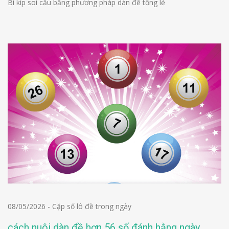
Bí kíp soi cầu bằng phương pháp dàn đề tổng lẻ
08/05/2026
-
Cặp số lô đề trong ngày
cách nuôi dàn đề hơn 56 số đánh hằng ngày