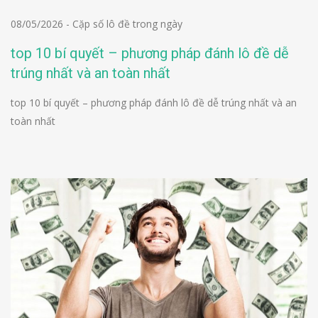
08/05/2026
-
Cặp số lô đề trong ngày
top 10 bí quyết – phương pháp đánh lô đề dễ
trúng nhất và an toàn nhất
top 10 bí quyết – phương pháp đánh lô đề dễ trúng nhất và an
toàn nhất