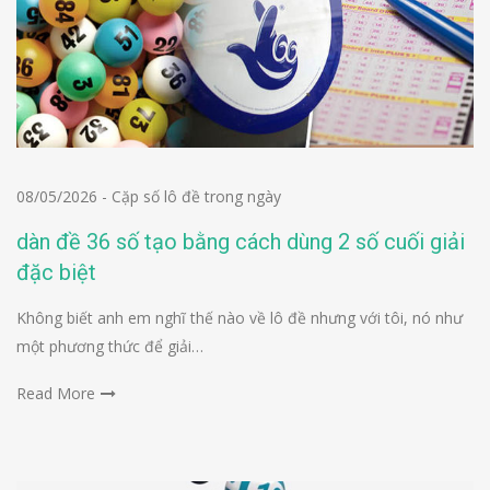
08/05/2026
-
Cặp số lô đề trong ngày
dàn đề 36 số tạo bằng cách dùng 2 số cuối giải
đặc biệt
Không biết anh em nghĩ thế nào về lô đề nhưng với tôi, nó như
một phương thức để giải…
Read More