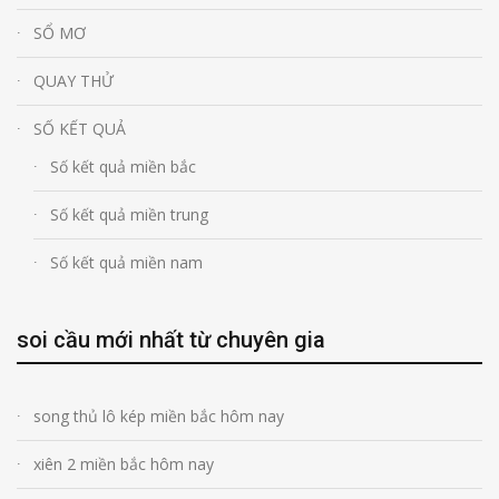
SỔ MƠ
QUAY THỬ
SỐ KẾT QUẢ
Số kết quả miền bắc
Số kết quả miền trung
Số kết quả miền nam
soi cầu mới nhất từ chuyên gia
song thủ lô kép miền bắc hôm nay
xiên 2 miền bắc hôm nay