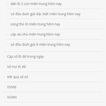
dàn lô 3 con miền trung hôm nay
sớ đầu đuôi giải đặc biệt miền trung hôm nay
song thủ lô miền trung hôm nay
cặp xíu chủ miền trung hôm nay
sớ đầu đuôi giải 8 miền trung hôm nay
Cặp số lô đề trong ngày
Sổ mơ lô đề
Kết quả xổ số
XSMB
XSMN