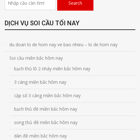
Search
viết
DỊCH VỤ SOI CẦU TỐI NAY
du doan lo de hom nay ve bao nhieu – lo de hom nay
Soi cầu miền bắc hôm nay
bạch thủ lô 2 nháy miền bắc hôm nay
3 càng miền bắc hôm nay
cặp số 3 càng miền bắc hôm nay
bạch thủ đề miền bắc hôm nay
song thủ đề miền bắc hôm nay
dàn đề miền bắc hôm nay