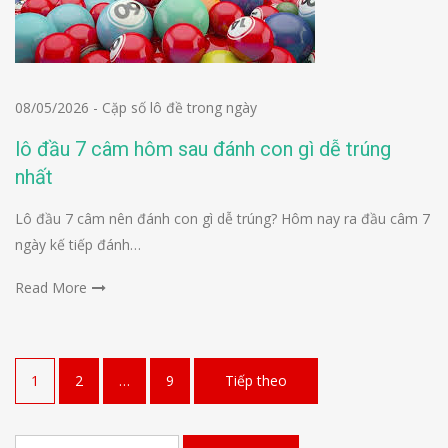
08/05/2026
-
Cặp số lô đề trong ngày
lô đầu 7 câm hôm sau đánh con gì dễ trúng
nhất
Lô đầu 7 câm nên đánh con gì dễ trúng? Hôm nay ra đầu câm 7
ngày kế tiếp đánh…
Read More
Điều
1
2
…
9
Tiếp theo
hướng
bài