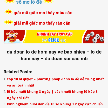
sổ mơ lô đề
giải mã giấc mơ thấy màu sắc
giải mã giấc mơ thấy rắn cắn
du doan lo de hom nay ve bao nhieu – lo de
hom nay – du doan soi cau mb
Related Posts:
top 10 bí quyết – phương pháp đánh lô đề dễ trúng nhất
và an toàn nhất
lô kép nuôi khung 3 ngày | cách nuôi khung lô kép 3
ngày chi tiết
kinh nghiệm nuôi dàn đề 10 số khung 3 ngày cực chuẩn