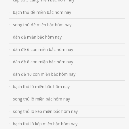
bạch thủ đề miền bắc hôm nay
song thủ đề miền bắc hôm nay
dàn đề miền bắc hôm nay
dàn đề 6 con miền bắc hôm nay
dàn đề 8 con miền bắc hôm nay
dàn đề 10 con miền bắc hôm nay
bạch thủ lô miền bắc hôm nay
song thủ lô miền bắc hôm nay
song thủ lô kép miền bắc hôm nay
bạch thủ lô kép miền bắc hôm nay