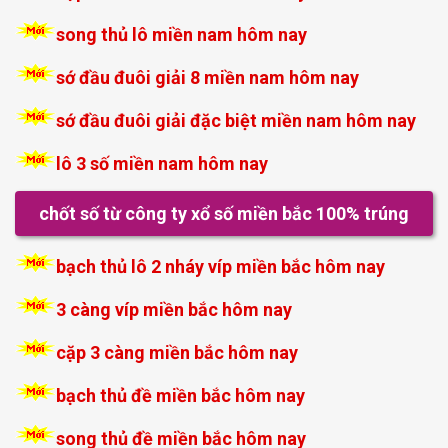
song thủ lô miền nam hôm nay
sớ đầu đuôi giải 8 miền nam hôm nay
sớ đầu đuôi giải đặc biệt miền nam hôm nay
lô 3 số miền nam hôm nay
chốt số từ công ty xổ số miền bắc 100% trúng
bạch thủ lô 2 nháy víp miền bắc hôm nay
3 càng víp miền bắc hôm nay
cặp 3 càng miền bắc hôm nay
bạch thủ đề miền bắc hôm nay
song thủ đề miền bắc hôm nay