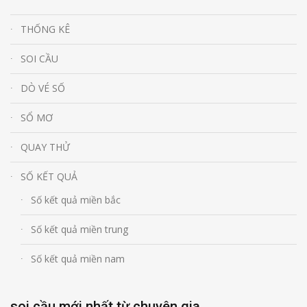
THỐNG KÊ
SOI CẦU
DÒ VÉ SỐ
SỔ MƠ
QUAY THỬ
SỐ KẾT QUẢ
Số kết quả miền bắc
Số kết quả miền trung
Số kết quả miền nam
soi cầu mới nhất từ chuyên gia