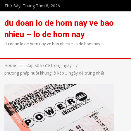
Thứ Bảy, Tháng Tám 8, 2026
du doan lo de hom nay ve bao
nhieu – lo de hom nay
du doan lo de hom nay ve bao nhieu – lo de hom nay
Home
Cặp số lô đề trong ngày
phương pháp nuôi khung lô kép 3 ngày dễ trúng nhất