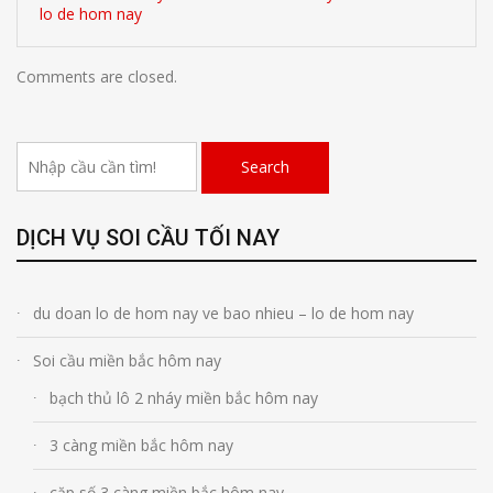
lo de hom nay
Comments are closed.
Search
DỊCH VỤ SOI CẦU TỐI NAY
du doan lo de hom nay ve bao nhieu – lo de hom nay
Soi cầu miền bắc hôm nay
bạch thủ lô 2 nháy miền bắc hôm nay
3 càng miền bắc hôm nay
cặp số 3 càng miền bắc hôm nay