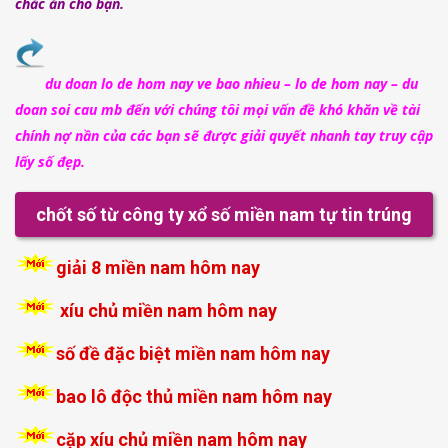
chắc ăn cho bạn.
du doan lo de hom nay ve bao nhieu – lo de hom nay – du
doan soi cau mb đến với chúng tôi mọi vấn đề khó khăn về tài
chính nợ nần của các bạn sẽ được giải quyết nhanh tay truy cập
lấy số đẹp.
chốt số từ công ty xổ số miền nam tự tin trúng
giải 8 miền nam hôm nay
xíu chủ miền nam hôm nay
số đề đặc biệt miền nam hôm nay
bao lô độc thủ miền nam hôm nay
cặp xíu chủ miền nam hôm nay