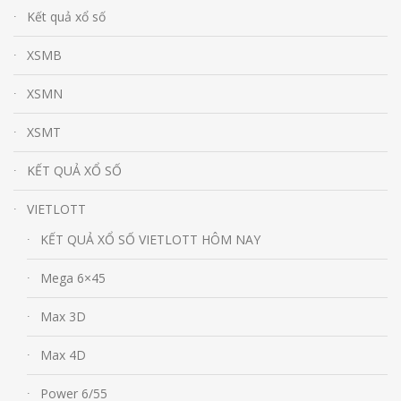
Kết quả xổ số
XSMB
XSMN
XSMT
KẾT QUẢ XỔ SỐ
VIETLOTT
KẾT QUẢ XỔ SỐ VIETLOTT HÔM NAY
Mega 6×45
Max 3D
Max 4D
Power 6/55