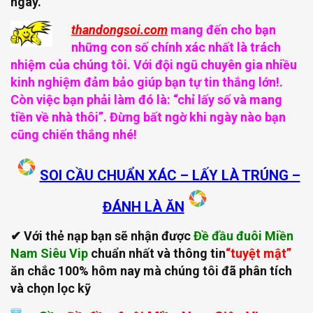
ngày.
thandongsoi.com
mang đến cho bạn
những con số chính xác nhất là trách
nhiệm của chúng tôi. Với đội ngũ chuyên gia nhiều
kinh nghiệm đảm bảo giúp bạn tự tin thắng lớn!.
Còn việc bạn phải làm đó là: “chỉ lấy số và mang
tiền về nhà thôi”. Đừng bất ngờ khi ngày nào bạn
cũng chiến thắng nhé!
SOI CẦU CHUẨN XÁC – LẤY LÀ TRÚNG –
ĐÁNH LÀ ĂN
✔ Với thẻ nạp bạn sẽ nhận được
Đề đầu đuôi Miền
Nam Siêu Vip
chuẩn nhất và thông tin
“tuyệt mật”
ăn chắc 100% hôm nay mà chúng tôi đã phân tích
và chọn lọc kỹ