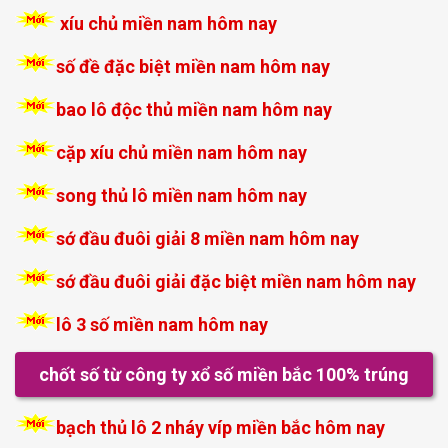
xíu chủ miền nam hôm nay
số đề đặc biệt miền nam hôm nay
bao lô độc thủ miền nam hôm nay
cặp xíu chủ miền nam hôm nay
song thủ lô miền nam hôm nay
sớ đầu đuôi giải 8 miền nam hôm nay
sớ đầu đuôi giải đặc biệt miền nam hôm nay
lô 3 số miền nam hôm nay
chốt số từ công ty xổ số miền bắc 100% trúng
bạch thủ lô 2 nháy víp miền bắc hôm nay