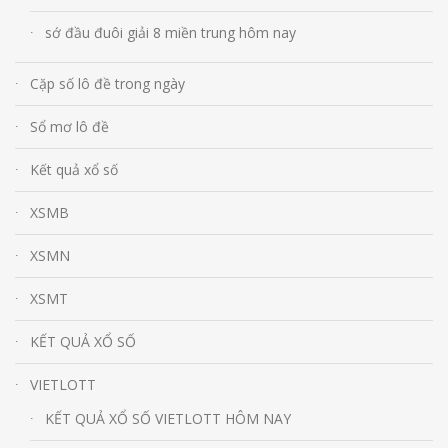
sớ đầu đuôi giải 8 miền trung hôm nay
Cặp số lô đề trong ngày
Sổ mơ lô đề
Kết quả xổ số
XSMB
XSMN
XSMT
KẾT QUẢ XỔ SỐ
VIETLOTT
KẾT QUẢ XỔ SỐ VIETLOTT HÔM NAY