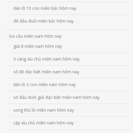
dàn lô 10 con miền bắc hôm nay
đề đầu đuôi miền bắc hôm nay
Soi cầu miền nam hôm nay
giải 8 miền nam hôm nay
3 càng xíu chủ miền nam hôm nay
số đề đặc biệt miền nam hôm nay
dàn lô 3 con miền nam hôm nay
sớ đầu đuôi giải đặc biệt miền nam hôm nay
song thủ lô miền nam hôm nay
cặp xíu chủ miền nam hôm nay