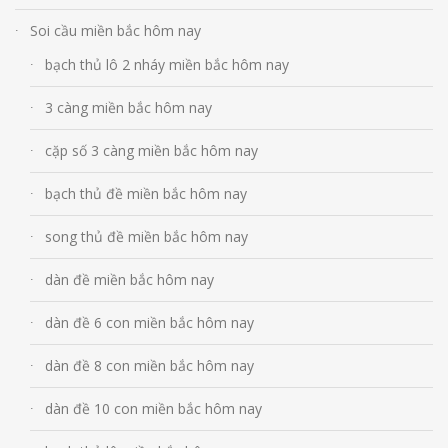
Soi cầu miền bắc hôm nay
bạch thủ lô 2 nháy miền bắc hôm nay
3 càng miền bắc hôm nay
cặp số 3 càng miền bắc hôm nay
bạch thủ đề miền bắc hôm nay
song thủ đề miền bắc hôm nay
dàn đề miền bắc hôm nay
dàn đề 6 con miền bắc hôm nay
dàn đề 8 con miền bắc hôm nay
dàn đề 10 con miền bắc hôm nay