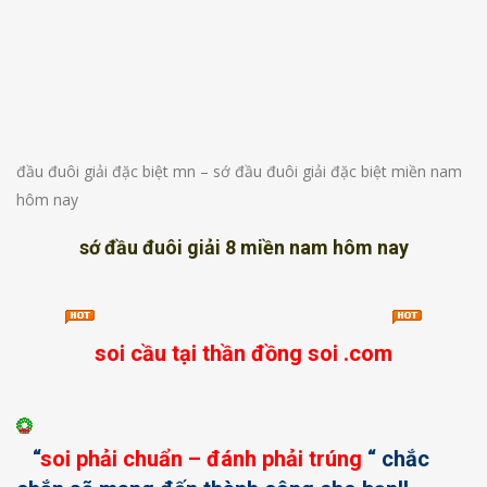
đầu đuôi giải đặc biệt mn – sớ đầu đuôi giải đặc biệt miền nam
hôm nay
sớ đầu đuôi giải 8 miền nam hôm nay
soi cầu tại thần đồng soi .com
“
soi phải chuẩn – đánh phải trúng
“
chắc