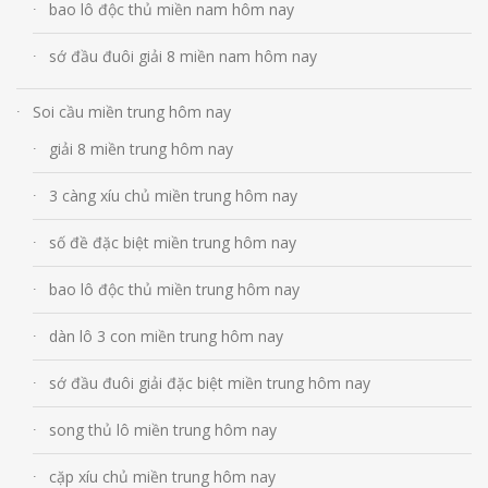
bao lô độc thủ miền nam hôm nay
sớ đầu đuôi giải 8 miền nam hôm nay
Soi cầu miền trung hôm nay
giải 8 miền trung hôm nay
3 càng xíu chủ miền trung hôm nay
số đề đặc biệt miền trung hôm nay
bao lô độc thủ miền trung hôm nay
dàn lô 3 con miền trung hôm nay
sớ đầu đuôi giải đặc biệt miền trung hôm nay
song thủ lô miền trung hôm nay
cặp xíu chủ miền trung hôm nay