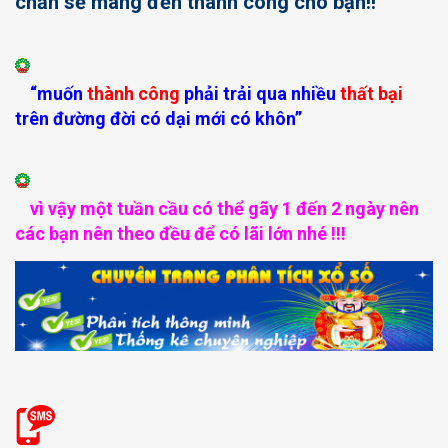
chắn sẽ mang đến thành công cho bạn!!
“muốn
thành công
phải trải qua nhiều
thất bại
trên đường đời có dại mới có khôn”
vì vậy một tuần cầu có thể gãy 1 đến 2 ngày nên
các bạn nên theo đều để có lãi lớn nhé !!!