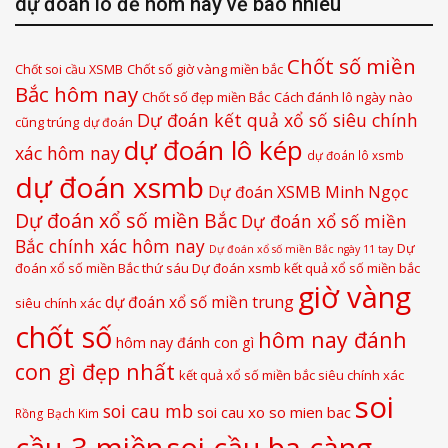
dự đoán lô đề hôm nay về bao nhiêu
Chốt số miền
Chốt số giờ vàng miền bắc
Chốt soi cầu XSMB
Bắc hôm nay
Chốt số đẹp miền Bắc
Cách đánh lô ngày nào
Dự đoán kết quả xổ số siêu chính
cũng trúng
dự đoán
dự đoán lô kép
xác hôm nay
dự đoán lô xsmb
dự đoán xsmb
Dự đoán XSMB Minh Ngọc
Dự đoán xổ số miền Bắc
Dự đoán xổ số miền
Bắc chính xác hôm nay
Dự
Dự đoán xổ số miền Bắc ngày 11 tay
đoán xổ số miền Bắc thứ sáu Dự đoán xsmb kết quả xổ số miền bắc
giờ vàng
dự đoán xổ số miền trung
siêu chính xác
chốt số
hôm nay đánh
hôm nay đánh con gì
con gì đẹp nhất
kết quả xổ số miền bắc siêu chính xác
soi
soi cau mb
soi cau xo so mien bac
Rồng Bạch Kim