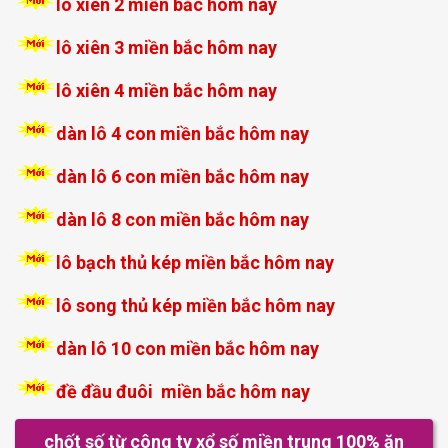
lô xiên 2 miền bắc hôm nay
lô xiên 3 miền bắc hôm nay
lô xiên 4 miền bắc hôm nay
dàn lô 4 con miền bắc hôm nay
dàn lô 6 con miền bắc hôm nay
dàn lô 8 con miền bắc hôm nay
lô bạch thủ kép miền bắc hôm nay
lô song thủ kép miền bắc hôm nay
dàn lô 10 con miền bắc hôm nay
đề đầu đuôi miền bắc hôm nay
chốt số từ công ty xổ số miền trung 100% ăn