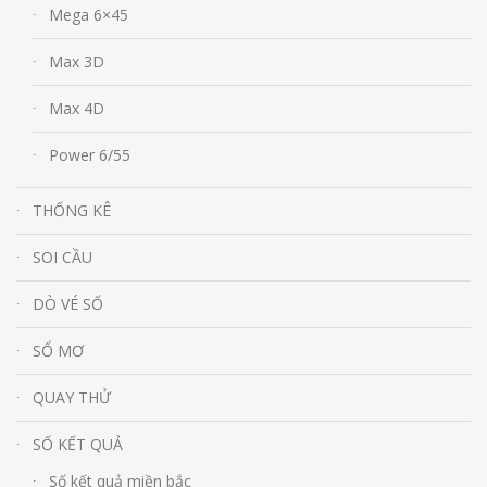
Mega 6×45
Max 3D
Max 4D
Power 6/55
THỐNG KÊ
SOI CẦU
DÒ VÉ SỐ
SỔ MƠ
QUAY THỬ
SỐ KẾT QUẢ
Số kết quả miền bắc