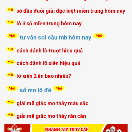
sớ đầu đuôi giải đặc biệt miền trung hôm nay
lô 3 số miền trung hôm nay
tư vấn soi cầu mb hôm nay
cách đánh lô trượt hiệu quả
cách đánh lô xiên hiệu quả
lô xiên 2 ăn bao nhiêu?
sổ mơ lô đề
giải mã giấc mơ thấy màu sắc
giải mã giấc mơ thấy rắn cắn