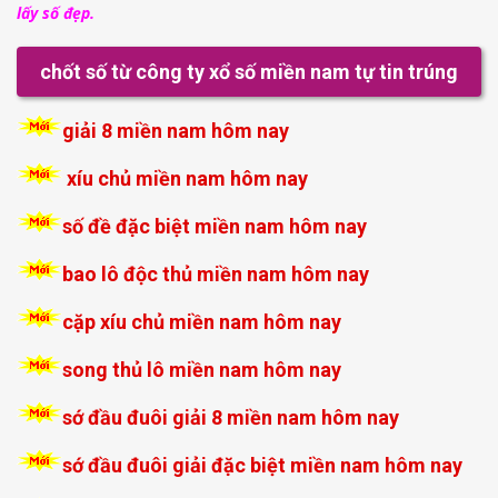
lấy số đẹp.
chốt số từ công ty xổ số miền nam tự tin trúng
giải 8 miền nam hôm nay
xíu chủ miền nam hôm nay
số đề đặc biệt miền nam hôm nay
bao lô độc thủ miền nam hôm nay
cặp xíu chủ miền nam hôm nay
song thủ lô miền nam hôm nay
sớ đầu đuôi giải 8 miền nam hôm nay
sớ đầu đuôi giải đặc biệt miền nam hôm nay