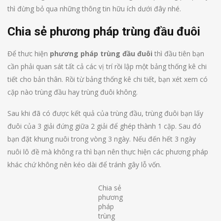
thì đừng bỏ qua những thông tin hữu ích dưới đây nhé.
Chia sẻ phương pháp trùng đầu đuôi
Để thưc hiện
phương pháp trùng đầu đuôi
thì đầu tiên bạn
cần phải quan sát tất cả các vị trí rồi lập một bảng thống kê chi
tiết cho bản thân. Rồi từ bảng thống kê chi tiết, bạn xét xem có
cặp nào trùng đầu hay trùng đuôi không.
Sau khi đã có được kết quả của trùng đầu, trùng đuôi bạn lấy
đuôi của 3 giải đứng giữa 2 giải để ghép thành 1 cặp. Sau đó
bạn đặt khung nuôi trong vòng 3 ngày. Nếu đến hết 3 ngày
nuôi lô đề mà không ra thì bạn nên thực hiện các phương pháp
khác chứ không nên kéo dài để tránh gây lỗ vốn.
Chia sẻ
phương
pháp
trùng