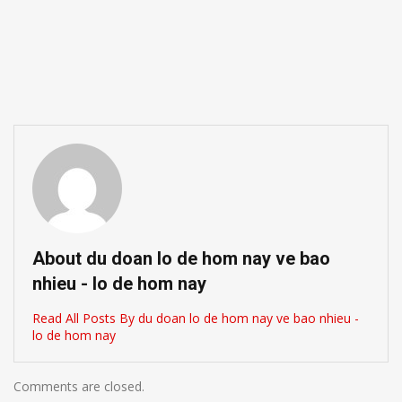
Cách đánh lô xiên hiệu quả
09/05/2026
About du doan lo de hom nay ve bao
nhieu - lo de hom nay
Read All Posts By du doan lo de hom nay ve bao nhieu -
lo de hom nay
Comments are closed.