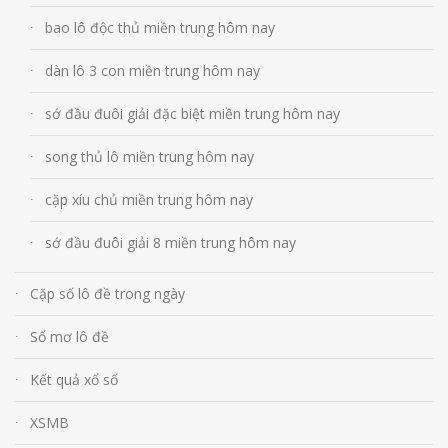
bao lô độc thủ miền trung hôm nay
dàn lô 3 con miền trung hôm nay
sớ đầu đuôi giải đặc biệt miền trung hôm nay
song thủ lô miền trung hôm nay
cặp xíu chủ miền trung hôm nay
sớ đầu đuôi giải 8 miền trung hôm nay
Cặp số lô đề trong ngày
Sổ mơ lô đề
Kết quả xổ số
XSMB