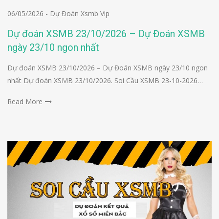
06/05/2026
-
Dự Đoán Xsmb Vip
Dự đoán XSMB 23/10/2026 – Dự Đoán XSMB
ngày 23/10 ngon nhất
Dự đoán XSMB 23/10/2026 – Dự Đoán XSMB ngày 23/10 ngon
nhất Dự đoán XSMB 23/10/2026. Soi Cầu XSMB 23-10-2026…
Read More