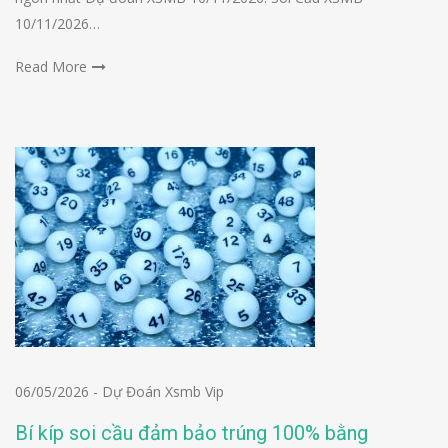
10/11/2026…
Read More
06/05/2026
-
Dự Đoán Xsmb Vip
Bí kíp soi cầu đảm bảo trúng 100% bằng