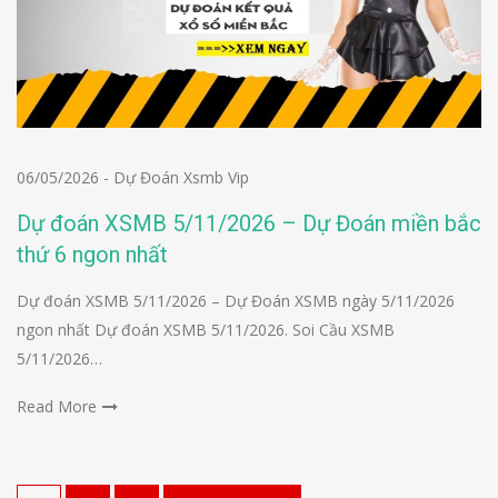
06/05/2026
-
Dự Đoán Xsmb Vip
Dự đoán XSMB 5/11/2026 – Dự Đoán miền bắc
thứ 6 ngon nhất
Dự đoán XSMB 5/11/2026 – Dự Đoán XSMB ngày 5/11/2026
ngon nhất Dự đoán XSMB 5/11/2026. Soi Cầu XSMB
5/11/2026…
Read More