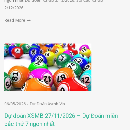
ngon nhất Dự đoán XSMB 2/12/2026. Soi Cầu XSMB
2/12/2026…
Read More
06/05/2026
-
Dự Đoán Xsmb Vip
Dự đoán XSMB 27/11/2026 – Dự Đoán miền
bắc thứ 7 ngon nhất