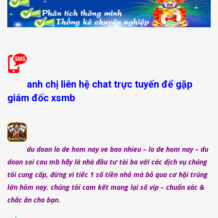
anh chị liên hệ chat trực tuyến để gặp
giám đốc xsmb
du doan lo de hom nay ve bao nhieu – lo de hom nay – du
doan soi cau mb hãy là nhà đầu tư tài ba với các dịch vụ chúng
tôi cung cấp, đừng vì tiếc 1 số tiền nhỏ mà bỏ qua cơ hội trúng
lớn hôm nay. chúng tôi cam kết mang lại số vip – chuẩn xác &
chắc ăn cho bạn.