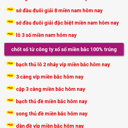
sớ đầu đuôi giải 8 miền nam hôm nay
sớ đầu đuôi giải đặc biệt miền nam hôm nay
lô 3 số miền nam hôm nay
chốt số từ công ty xổ số miền bắc 100% trúng
bạch thủ lô 2 nháy víp miền bắc hôm nay
3 càng víp miền bắc hôm nay
cặp 3 càng miền bắc hôm nay
bạch thủ đề miền bắc hôm nay
song thủ đề miền bắc hôm nay
dàn đề víp miền bắc hôm nay