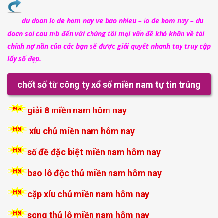
du doan lo de hom nay ve bao nhieu – lo de hom nay – du
doan soi cau mb đến với chúng tôi mọi vấn đề khó khăn về tài
chính nợ nần của các bạn sẽ được giải quyết nhanh tay truy cập
lấy số đẹp.
chốt số từ công ty xổ số miền nam tự tin trúng
giải 8 miền nam hôm nay
xíu chủ miền nam hôm nay
số đề đặc biệt miền nam hôm nay
bao lô độc thủ miền nam hôm nay
cặp xíu chủ miền nam hôm nay
song thủ lô miền nam hôm nay