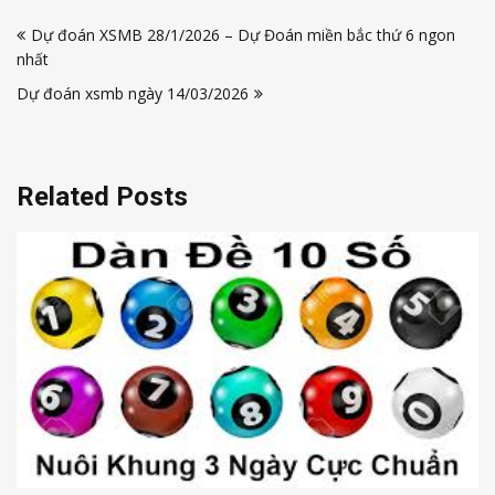
Điều
Dự đoán XSMB 28/1/2026 – Dự Đoán miền bắc thứ 6 ngon
hướng
nhất
bài
Dự đoán xsmb ngày 14/03/2026
viết
Related Posts