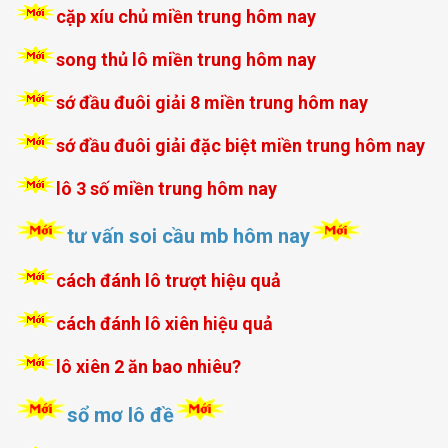
cặp xíu chủ miền trung hôm nay
song thủ lô miền trung hôm nay
sớ đầu đuôi giải 8 miền trung hôm nay
sớ đầu đuôi giải đặc biệt miền trung hôm nay
lô 3 số miền trung hôm nay
tư vấn soi cầu mb hôm nay
cách đánh lô trượt hiệu quả
cách đánh lô xiên hiệu quả
lô xiên 2 ăn bao nhiêu?
sổ mơ lô đề