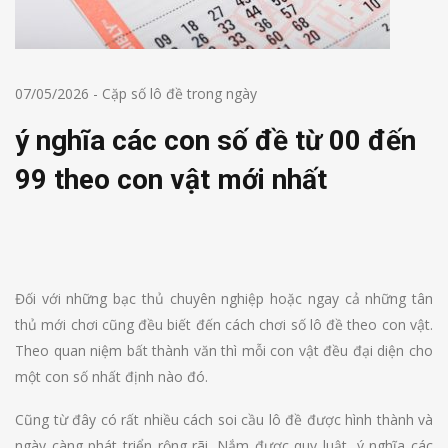
07/05/2026
-
Cặp số lô đề trong ngày
ý nghĩa các con số đề từ 00 đến
99 theo con vật mới nhất
Đối với những bạc thủ chuyên nghiệp hoặc ngay cả những tân
thủ mới chơi cũng đều biết đến cách chơi số lô đề theo con vật.
Theo quan niệm bất thành văn thì mỗi con vật đều đại diện cho
một con số nhất định nào đó.
Cũng từ đây có rất nhiều cách soi cầu lô đề được hình thành và
ngày càng phát triển rộng rãi. Nắm được quy luật, ý nghĩa các