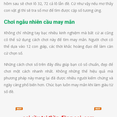
hôm sau sẽ chơi lô 32, 72 cả lô lẫn đề. Cứ như vậy nếu mơ thấy
con vật gì thì sẽ tra sổ mơ để tìm được cặp số tương ứng.
Chơi ngẫu nhiên cầu may mắn
Không chỉ những tay bạc nhiều kinh nghiệm mà bất cứ ai cũng
có thể sử dụng cách chơi này để tìm may mắn. Người chơi có
thể dựa vào 12 con giáp, các thời khắc hoàng đạo để làm căn
cứ chọn số.
Những cách chơi số trên đây đều giúp bạn có số chuẩn, đẹp để
chơi một cách nhanh nhất. Không những thế hiệu quả mà
phương pháp này mang lại đã được nhiều người kiểm chứng và
ngày càng phổ biến hơn. Chúc bạn luôn may mắn khi làm giàu từ
số đề.