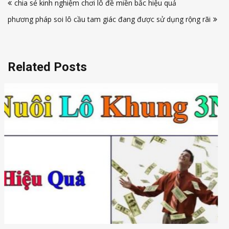
chia sẻ kinh nghiệm chơi lô đề miền bắc hiệu quả
hướng
phương pháp soi lô cầu tam giác đang được sử dụng rộng rãi
bài
viết
Related Posts