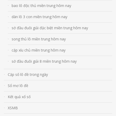
bao lô độc thủ miền trung hôm nay
dàn lô 3 con miền trung hôm nay
sớ đầu đuôi giải đặc biệt miền trung hôm nay
song thủ lô miền trung hôm nay
cặp xíu chủ miền trung hôm nay
sớ đầu đuôi giải 8 miền trung hôm nay
Cặp số lô đề trong ngày
Sổ mơ lô đề
Kết quả xổ số
XSMB