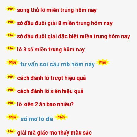
song thủ lô miền trung hôm nay
sớ đầu đuôi giải 8 miền trung hôm nay
sớ đầu đuôi giải đặc biệt miền trung hôm nay
lô 3 số miền trung hôm nay
tư vấn soi cầu mb hôm nay
cách đánh lô trượt hiệu quả
cách đánh lô xiên hiệu quả
lô xiên 2 ăn bao nhiêu?
sổ mơ lô đề
giải mã giấc mơ thấy màu sắc