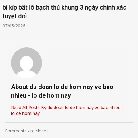
Soi cầu xsmb
07/05/2026
About du doan lo de hom nay ve bao
nhieu - lo de hom nay
Read All Posts By du doan lo de hom nay ve bao nhieu -
lo de hom nay
Comments are closed.