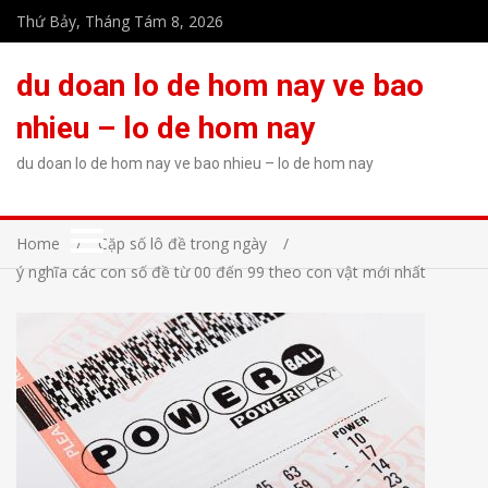
Thứ Bảy, Tháng Tám 8, 2026
du doan lo de hom nay ve bao
nhieu – lo de hom nay
du doan lo de hom nay ve bao nhieu – lo de hom nay
Home
Cặp số lô đề trong ngày
ý nghĩa các con số đề từ 00 đến 99 theo con vật mới nhất