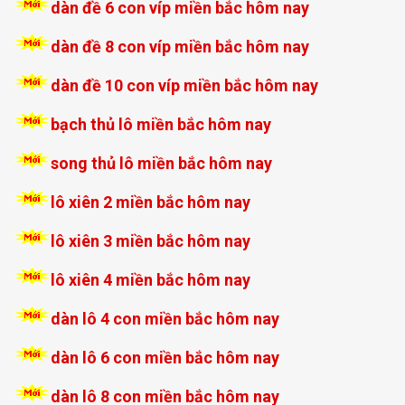
dàn đề 6 con víp miền bắc hôm nay
dàn đề 8 con víp miền bắc hôm nay
dàn đề 10 con víp miền bắc hôm nay
bạch thủ lô miền bắc hôm nay
song thủ lô miền bắc hôm nay
lô xiên 2 miền bắc hôm nay
lô xiên 3 miền bắc hôm nay
lô xiên 4 miền bắc hôm nay
dàn lô 4 con miền bắc hôm nay
dàn lô 6 con miền bắc hôm nay
dàn lô 8 con miền bắc hôm nay