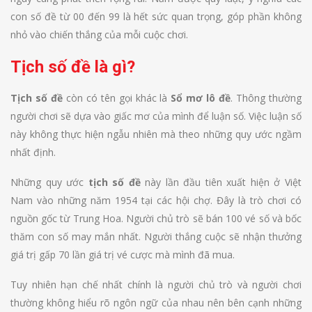
con số đề từ 00 đến 99 là hết sức quan trọng, góp phần không
nhỏ vào chiến thắng của mỗi cuộc chơi.
Tịch số đề là gì?
Tịch số đề
còn có tên gọi khác là
Sổ mơ lô đề
. Thông thường
người chơi sẽ dựa vào giấc mơ của mình để luận số. Việc luận số
này không thực hiện ngẫu nhiên mà theo những quy ước ngầm
nhất định.
Những quy ước
tịch số đề
này lần đầu tiên xuất hiện ở Việt
Nam vào những năm 1954 tại các hội chợ. Đây là trò chơi có
nguồn gốc từ Trung Hoa. Người chủ trò sẽ bán 100 vé số và bốc
thăm con số may mắn nhất. Người thắng cuộc sẽ nhận thưởng
giá trị gấp 70 lần giá trị vé cược mà mình đã mua.
Tuy nhiên hạn chế nhất chính là người chủ trò và người chơi
thường không hiểu rõ ngôn ngữ của nhau nên bên cạnh những