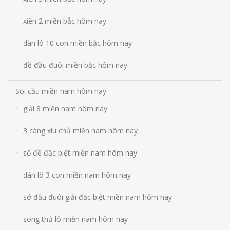
xiên 2 miền bắc hôm nay
dàn lô 10 con miền bắc hôm nay
đề đầu đuôi miền bắc hôm nay
Soi cầu miền nam hôm nay
giải 8 miền nam hôm nay
3 càng xíu chủ miền nam hôm nay
số đề đặc biệt miền nam hôm nay
dàn lô 3 con miền nam hôm nay
sớ đầu đuôi giải đặc biệt miền nam hôm nay
song thủ lô miền nam hôm nay