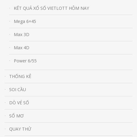
KẾT QUẢ XỔ SỐ VIETLOTT HÔM NAY
Mega 6×45
Max 3D
Max 4D
Power 6/55
THỐNG KÊ
SOI CẦU
DÒ VÉ SỐ
SỔ MƠ
QUAY THỬ