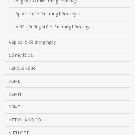
song thủ lô miền trung hôm nay
cặp xíu chủ miền trung hôm nay
sớ đầu đuôi giải 8 miền trung hôm nay
Cặp số lô đề trong ngày
Sổ mơ lô đề
Kết quả xổ số
XSMB
XSMN
XSMT
KẾT QUẢ XỔ SỐ
VIETLOTT