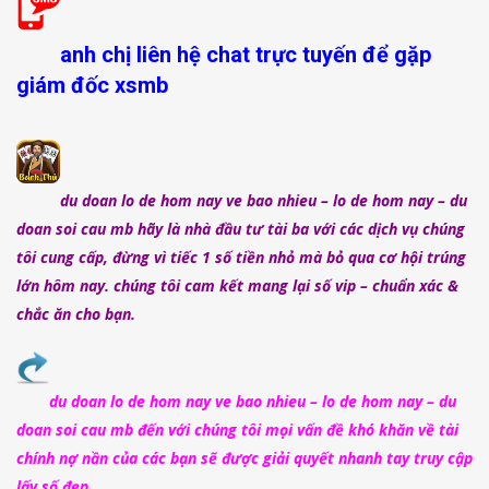
anh chị liên hệ chat trực tuyến để gặp
giám đốc xsmb
du doan lo de hom nay ve bao nhieu – lo de hom nay – du
doan soi cau mb hãy là nhà đầu tư tài ba với các dịch vụ chúng
tôi cung cấp, đừng vì tiếc 1 số tiền nhỏ mà bỏ qua cơ hội trúng
lớn hôm nay. chúng tôi cam kết mang lại số vip – chuẩn xác &
chắc ăn cho bạn.
du doan lo de hom nay ve bao nhieu – lo de hom nay – du
doan soi cau mb đến với chúng tôi mọi vấn đề khó khăn về tài
chính nợ nần của các bạn sẽ được giải quyết nhanh tay truy cập
lấy số đẹp.