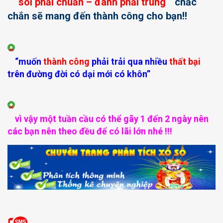
“
soi phải chuẩn – đánh phải trúng
“
chắc
chắn sẽ mang đến thành công cho bạn!!
“muốn
thành công
phải trải qua nhiều
thất bại
trên đường đời có dại mới có khôn”
vì vậy một tuần cầu có thể gãy 1 đến 2 ngày nên
các bạn nên theo đều để có lãi lớn nhé !!!