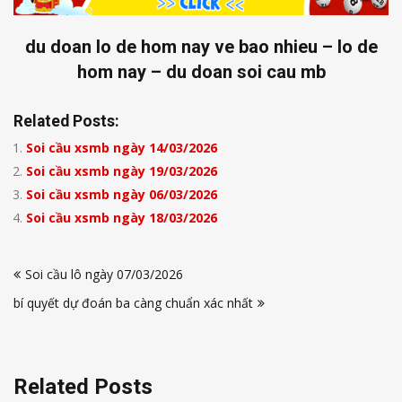
du doan lo de hom nay ve bao nhieu – lo de
hom nay – du doan soi cau mb
Related Posts:
Soi cầu xsmb ngày 14/03/2026
Soi cầu xsmb ngày 19/03/2026
Soi cầu xsmb ngày 06/03/2026
Soi cầu xsmb ngày 18/03/2026
Điều
Soi cầu lô ngày 07/03/2026
hướng
bí quyết dự đoán ba càng chuẩn xác nhất
bài
viết
Related Posts