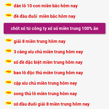
dàn lô 10 con miền bắc hôm nay
đề đầu đuôi miền bắc hôm nay
chốt số từ công ty xổ số miền trung 100% ăn
giải 8 miền trung hôm nay
3 càng xíu chủ miền trung hôm nay
số đề đặc biệt miền trung hôm nay
bao lô độc thủ miền trung hôm nay
cặp xíu chủ miền trung hôm nay
song thủ lô miền trung hôm nay
sớ đầu đuôi giải 8 miền trung hôm nay