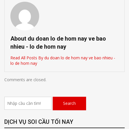
About du doan lo de hom nay ve bao
nhieu - lo de hom nay
Read All Posts By du doan lo de hom nay ve bao nhieu -
lo de hom nay
Comments are closed.
Search
DỊCH VỤ SOI CẦU TỐI NAY