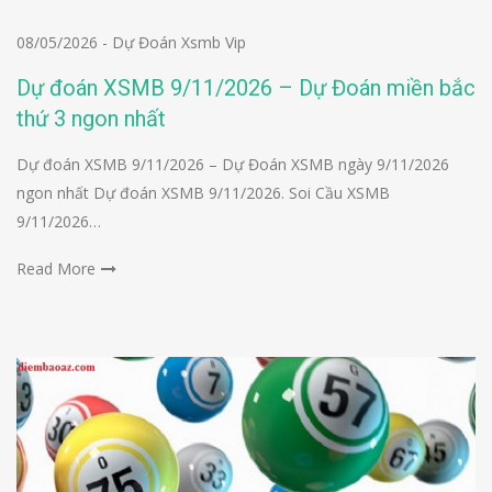
08/05/2026
-
Dự Đoán Xsmb Vip
Dự đoán XSMB 9/11/2026 – Dự Đoán miền bắc
thứ 3 ngon nhất
Dự đoán XSMB 9/11/2026 – Dự Đoán XSMB ngày 9/11/2026
ngon nhất Dự đoán XSMB 9/11/2026. Soi Cầu XSMB
9/11/2026…
Read More