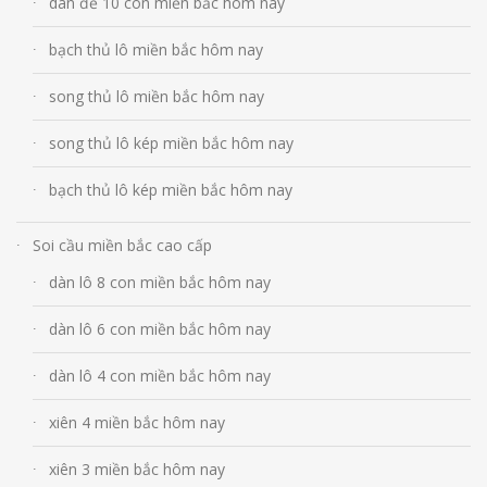
dàn đề 10 con miền bắc hôm nay
bạch thủ lô miền bắc hôm nay
song thủ lô miền bắc hôm nay
song thủ lô kép miền bắc hôm nay
bạch thủ lô kép miền bắc hôm nay
Soi cầu miền bắc cao cấp
dàn lô 8 con miền bắc hôm nay
dàn lô 6 con miền bắc hôm nay
dàn lô 4 con miền bắc hôm nay
xiên 4 miền bắc hôm nay
xiên 3 miền bắc hôm nay