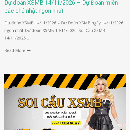
Dự đoán XSMB 14/11/2026 – Dự Đoán miền
bắc chủ nhật ngon nhất
Dự đoán XSMB 14/11/2026 – Dự Đoán XSMB ngày 14/11/2026
ngon nhất Dự đoán XSMB 14/11/2026. Soi Cầu XSMB
14/11/2026…
Read More