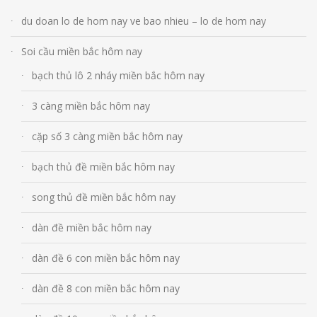
du doan lo de hom nay ve bao nhieu – lo de hom nay
Soi cầu miền bắc hôm nay
bạch thủ lô 2 nháy miền bắc hôm nay
3 càng miền bắc hôm nay
cặp số 3 càng miền bắc hôm nay
bạch thủ đề miền bắc hôm nay
song thủ đề miền bắc hôm nay
dàn đề miền bắc hôm nay
dàn đề 6 con miền bắc hôm nay
dàn đề 8 con miền bắc hôm nay