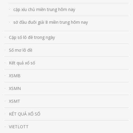
cặp xíu chủ miền trung hôm nay
sớ đầu đuôi giải 8 miền trung hôm nay
Cặp số lô đề trong ngày
Sổ mơ lô đề
Kết quả xổ số
XSMB
XSMN
XSMT
KẾT QUẢ XỔ SỐ
VIETLOTT