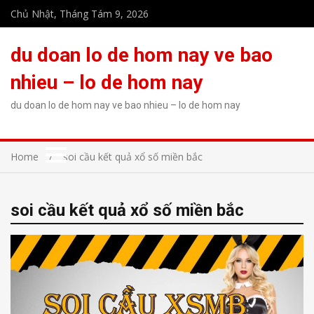
Chủ Nhật, Tháng Tám 9, 2026
du doan lo de hom nay ve bao
nhieu – lo de hom nay
du doan lo de hom nay ve bao nhieu – lo de hom nay
Home
soi cầu kết quả xổ số miền bắc
soi cầu kết quả xổ số miền bắc