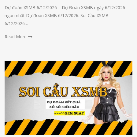
Dự đoán XSMB 6/12/2026 – Dự Đoán XSMB ngày 6/12/2026
ngon nhất Dự đoán XSMB 6/12/2026. Soi Cầu XSMB
6/12/2026…
Read More