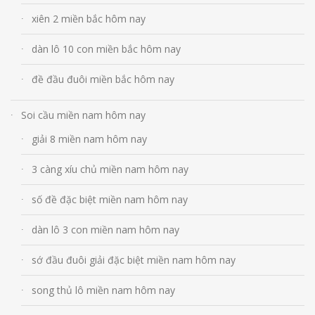
xiên 2 miền bắc hôm nay
dàn lô 10 con miền bắc hôm nay
đề đầu đuôi miền bắc hôm nay
Soi cầu miền nam hôm nay
giải 8 miền nam hôm nay
3 càng xíu chủ miền nam hôm nay
số đề đặc biệt miền nam hôm nay
dàn lô 3 con miền nam hôm nay
sớ đầu đuôi giải đặc biệt miền nam hôm nay
song thủ lô miền nam hôm nay