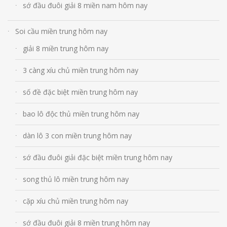
sớ đầu đuôi giải 8 miền nam hôm nay
Soi cầu miền trung hôm nay
giải 8 miền trung hôm nay
3 càng xíu chủ miền trung hôm nay
số đề đặc biệt miền trung hôm nay
bao lô độc thủ miền trung hôm nay
dàn lô 3 con miền trung hôm nay
sớ đầu đuôi giải đặc biệt miền trung hôm nay
song thủ lô miền trung hôm nay
cặp xíu chủ miền trung hôm nay
sớ đầu đuôi giải 8 miền trung hôm nay