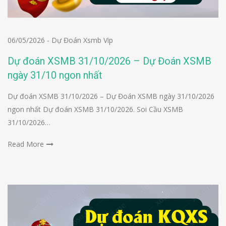
06/05/2026
-
Dự Đoán Xsmb Vip
Dự đoán XSMB 31/10/2026 – Dự Đoán XSMB
ngày 31/10 ngon nhất
Dự đoán XSMB 31/10/2026 – Dự Đoán XSMB ngày 31/10/2026
ngon nhất Dự đoán XSMB 31/10/2026. Soi Cầu XSMB
31/10/2026…
Read More