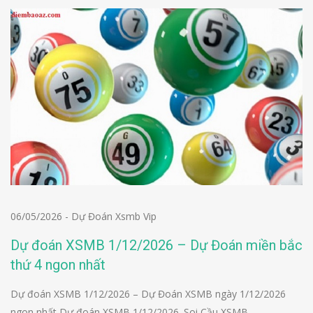
06/05/2026
-
Dự Đoán Xsmb Vip
Dự đoán XSMB 1/12/2026 – Dự Đoán miền bắc
thứ 4 ngon nhất
Dự đoán XSMB 1/12/2026 – Dự Đoán XSMB ngày 1/12/2026
ngon nhất Dự đoán XSMB 1/12/2026. Soi Cầu XSMB