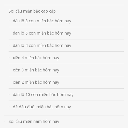
Soi cầu miền bắc cao cấp
dàn lô 8 con miền bắc hôm nay
dàn lô 6 con miền bắc hôm nay
dàn lô 4 con miền bắc hôm nay
xiên 4 miền bắc hôm nay
xiên 3 miền bắc hôm nay
xiên 2 miền bắc hôm nay
dàn lô 10 con miền bắc hôm nay
đề đầu đuôi miền bắc hôm nay
Soi cầu miền nam hôm nay