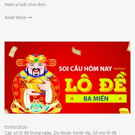
Nam vì luật chơi đơn…
Read More
05/05/2026
-
Cặp số lô đề trong ngày
,
Dự Đoán Xsmb Vip
,
Sổ mơ lô đề