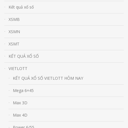
Kết quả xổ số
XSMB
XSMN
XSMT
KẾT QUẢ XỔ SỐ
VIETLOTT
KẾT QUẢ XỔ SỐ VIETLOTT HÔM NAY
Mega 6×45
Max 3D
Max 4D
Power 6/55