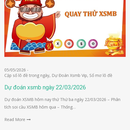
05/05/2026
-
Cặp số lô đề trong ngày
,
Dự Đoán Xsmb Vip
,
Sổ mơ lô đề
Dự đoán xsmb ngày 22/03/2026
Dự đoán XSMB hôm nay thứ Thứ ba ngày 22/03/2026 – Phân
tích soi cầu XSMB hôm qua – Thống…
Read More