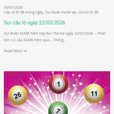
05/05/2026
-
Cặp số lô đề trong ngày
,
Dự Đoán Xsmb Vip
,
Sổ mơ lô đề
Soi cầu lô ngày 22/03/2026
Dự đoán XSMB hôm nay thứ Thứ ba ngày 22/03/2026 – Phân
tích soi cầu XSMB hôm qua – Thống…
Read More