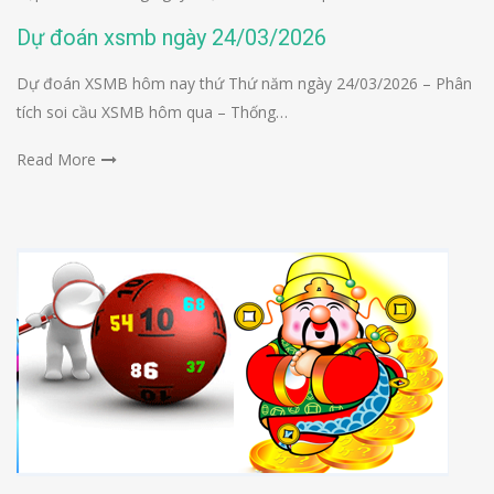
Dự đoán xsmb ngày 24/03/2026
Dự đoán XSMB hôm nay thứ Thứ năm ngày 24/03/2026 – Phân
tích soi cầu XSMB hôm qua – Thống…
Read More