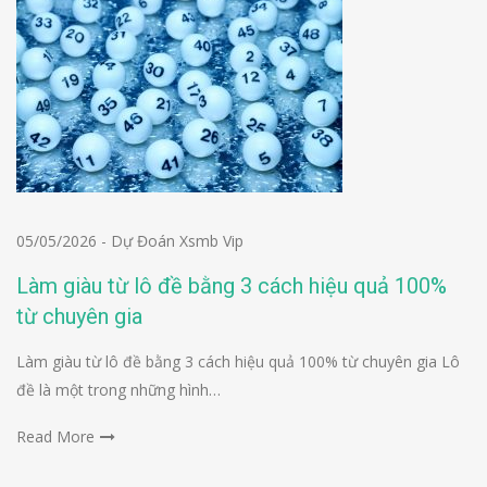
05/05/2026
-
Dự Đoán Xsmb Vip
Làm giàu từ lô đề bằng 3 cách hiệu quả 100%
từ chuyên gia
Làm giàu từ lô đề bằng 3 cách hiệu quả 100% từ chuyên gia Lô
đề là một trong những hình…
Read More