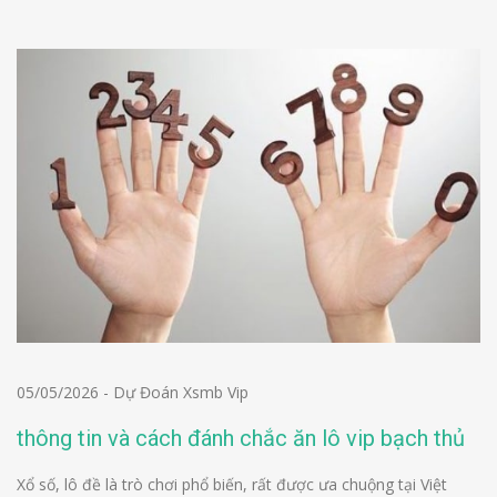
05/05/2026
-
Dự Đoán Xsmb Vip
thông tin và cách đánh chắc ăn lô vip bạch thủ
Xổ số, lô đề là trò chơi phổ biến, rất được ưa chuộng tại Việt