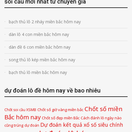
soi cầu mới nhất từ chuyên gia
bạch thủ lô 2 nháy miền bắc hôm nay
dàn lô 4 con miền bắc hôm nay
dàn đề 6 con miền bắc hôm nay
song thủ lô kép miền bắc hôm nay
bạch thủ lô miền bắc hôm nay
dự đoán lô đề hôm nay về bao nhiêu
Chốt số miền
Chốt số giờ vàng miền bắc
Chốt soi cầu XSMB
Bắc hôm nay
Chốt số đẹp miền Bắc
Cách đánh lô ngày nào
Dự đoán kết quả xổ số siêu chính
cũng trúng
dự đoán