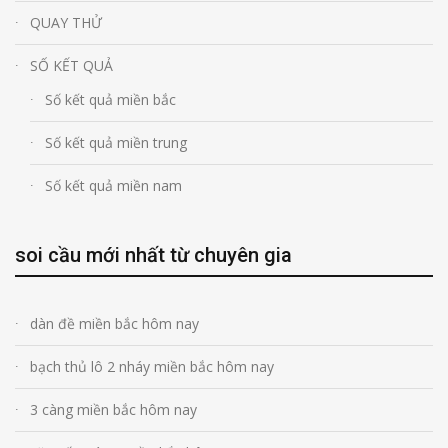
QUAY THỬ
SỐ KẾT QUẢ
Số kết quả miền bắc
Số kết quả miền trung
Số kết quả miền nam
soi cầu mới nhất từ chuyên gia
dàn đề miền bắc hôm nay
bạch thủ lô 2 nháy miền bắc hôm nay
3 càng miền bắc hôm nay