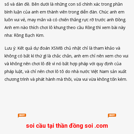
số và dàn đề. Bên dưới là những con số chính xác trong phần
bình luận của anh em thành viên trong diễn đàn. Chúc anh em
luôn vui vẻ, may mắn và có chiến thắng rực rỡ trước anh Đồng.
Anh em nào thích chơi lô khung theo cầu Rồng thì xem bài này
nha: Rồng Bạch Kim.
Lưu ý: Kết quả dự đoán XSMB chủ nhật chỉ là tham khảo và
không có bất kì thứ gì là chắc chắn, anh em chỉ nên xem cho vui
và không nên chơi lô đề vì nó bất hợp pháp với quy định của
pháp luật, và chỉ nên chơi lô tô do nhà nước Việt Nam sản xuất
chương trình và phát hành mà thôi, vừa vui vừa không tốn kém.
soi cầu tại thần đồng soi .com