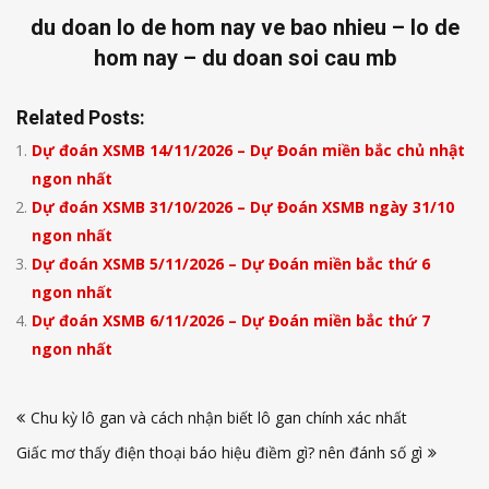
du doan lo de hom nay ve bao nhieu – lo de
hom nay – du doan soi cau mb
Related Posts:
Dự đoán XSMB 14/11/2026 – Dự Đoán miền bắc chủ nhật
ngon nhất
Dự đoán XSMB 31/10/2026 – Dự Đoán XSMB ngày 31/10
ngon nhất
Dự đoán XSMB 5/11/2026 – Dự Đoán miền bắc thứ 6
ngon nhất
Dự đoán XSMB 6/11/2026 – Dự Đoán miền bắc thứ 7
ngon nhất
Điều
Chu kỳ lô gan và cách nhận biết lô gan chính xác nhất
hướng
Giấc mơ thấy điện thoại báo hiệu điềm gì? nên đánh số gì
bài