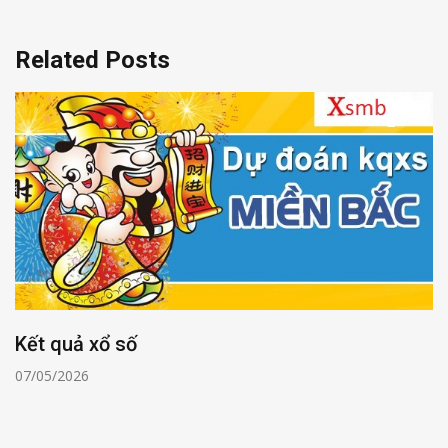
viết
Related Posts
Soi cầu lô ngày 13/03/2026
07/05/2026