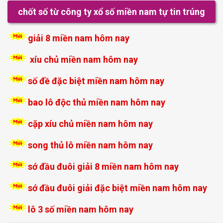
chốt số từ công ty xổ số miền nam tự tin trúng
giải 8 miền nam hôm nay
xíu chủ miền nam hôm nay
số đề đặc biệt miền nam hôm nay
bao lô độc thủ miền nam hôm nay
cặp xíu chủ miền nam hôm nay
song thủ lô miền nam hôm nay
sớ đầu đuôi giải 8 miền nam hôm nay
sớ đầu đuôi giải đặc biệt miền nam hôm nay
lô 3 số miền nam hôm nay