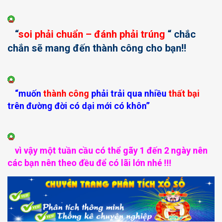
“
soi phải chuẩn – đánh phải trúng
“
chắc
chắn sẽ mang đến thành công cho bạn!!
“muốn
thành công
phải trải qua nhiều
thất bại
trên đường đời có dại mới có khôn”
vì vậy một tuần cầu có thể gãy 1 đến 2 ngày nên
các bạn nên theo đều để có lãi lớn nhé !!!