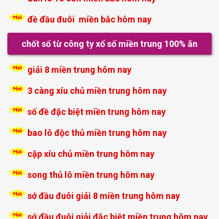
đề đầu đuôi miền bắc hôm nay
chốt số từ công ty xổ số miền trung 100% ăn
giải 8 miền trung hôm nay
3 càng xíu chủ miền trung hôm nay
số đề đặc biệt miền trung hôm nay
bao lô độc thủ miền trung hôm nay
cặp xíu chủ miền trung hôm nay
song thủ lô miền trung hôm nay
sớ đầu đuôi giải 8 miền trung hôm nay
sớ đầu đuôi giải đặc biệt miền trung hôm nay