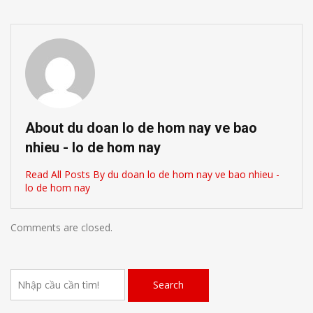
About du doan lo de hom nay ve bao
nhieu - lo de hom nay
Read All Posts By du doan lo de hom nay ve bao nhieu -
lo de hom nay
Comments are closed.
Search