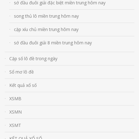
sớ đầu đuôi giải đặc biệt miền trung hôm nay
song thủ lô miền trung hôm nay
cặp xíu chủ miền trung hôm nay
sớ đầu đuôi giải 8 miền trung hôm nay
Cặp số lô đề trong ngày
Sổ mơ lô đề
Kết quả xổ số
XSMB
XSMN
XSMT
KẾT QUẢ XỔ SỐ