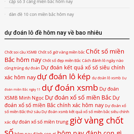
cặp số 3 càng miền bắc hôm nay
dàn đề 10 con miền bắc hôm nay
dự đoán lô đề hôm nay về bao nhiêu
Chốt số miền
Chốt số giờ vàng miền bắc
Chốt soi cầu XSMB
Bắc hôm nay
Chốt số đẹp miền Bắc
Cách đánh lô ngày nào
Dự đoán kết quả xổ số siêu chính
cũng trúng
dự đoán
dự đoán lô kép
xác hôm nay
dự đoán lô xsmb
Dự
dự đoán xsmb
Dự đoán
đoán miền Bắc ngày 11
Dự đoán xổ số miền Bắc
Dự
XSMB Minh Ngọc
đoán xổ số miền Bắc chính xác hôm nay
Dự đoán xổ
số miền Bắc thứ sáu Dự đoán xsmb kết quả xổ số miền bắc siêu chính
giờ vàng chốt
dự đoán xổ số miền trung
xác
số
hôm nay đánh con gì
hôm nay đánh con gì