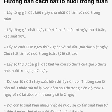
Hướng dẫn cách bắt lô nuôi trong tuần
– Lấy tổng giải đặc biệt ngày chủ nhật để làm số nuôi trong
tuần.
– Lấy tổng giải nhất ngày thứ 4 làm số nuôi tới ngày thứ 4 tuần,
xác suất 90%.
– Lấy số cuối GĐB ngày thứ 7 ghép với số đầu giải đặc biệt ngày
Chủ nhật làm số nuôi trong tuần, tỷ lệ rất cao.
– Lấy số thứ 3 của giải đặc biệt và con số thứ 1 của giải 5 thứ 2
nhé, nuôi trong hạn 7 ngày.
– Đợi con lô nổ 3 nháy xuất hiện thì lấy nó nuôi. Thường con lô
nào nổ 3 nháy mà nổ lại vào hôm sau thì trong biên độ max 4
ngày sẽ nổ lại tiếp, bình thường sẽ là 2 ngày.
– Đợi con lô xuất hiện nhiều nhất để nuôi, sẽ có tần xuất hiện từ
1 đến 4 ngày, thời gian nuôi dài nhất sẽ là 5 ngày.