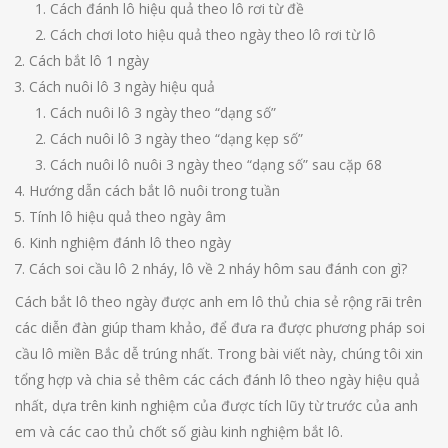
Cách đánh lô hiệu quả theo lô rơi từ đề
Cách chơi loto hiệu quả theo ngày theo lô rơi từ lô
Cách bắt lô 1 ngày
Cách nuôi lô 3 ngày hiệu quả
Cách nuôi lô 3 ngày theo “dạng số”
Cách nuôi lô 3 ngày theo “dạng kẹp số”
Cách nuôi lô nuôi 3 ngày theo “dạng số” sau cặp 68
Hướng dẫn cách bắt lô nuôi trong tuần
Tính lô hiệu quả theo ngày âm
Kinh nghiệm đánh lô theo ngày
Cách soi cầu lô 2 nháy, lô về 2 nháy hôm sau đánh con gì?
Cách bắt lô theo ngày được anh em lô thủ chia sẻ rộng rãi trên
các diễn đàn giúp tham khảo, để đưa ra được phương pháp soi
cầu lô miền Bắc dễ trúng nhất. Trong bài viết này, chúng tôi xin
tổng hợp và chia sẻ thêm các cách đánh lô theo ngày hiệu quả
nhất, dựa trên kinh nghiệm của được tích lũy từ trước của anh
em và các cao thủ chốt số giàu kinh nghiệm bắt lô.