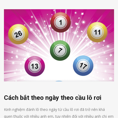
Cách bắt theo ngày theo cầu lô rơi
Kinh nghiệm đánh lô theo ngày từ cầu lô rơi đã trở nên khá
quen thuộc với nhiều anh em, tuy nhiên đối với nhiều anh chị em