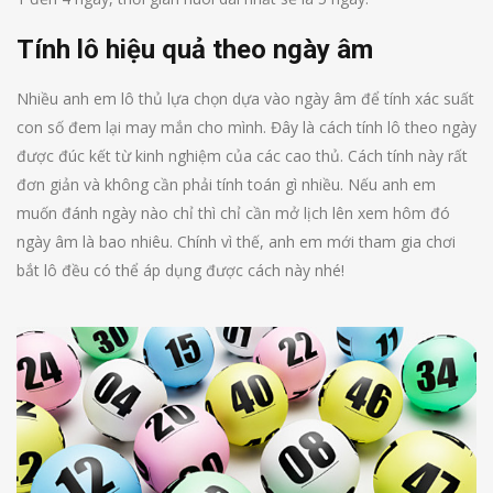
Tính lô hiệu quả theo ngày âm
Nhiều anh em lô thủ lựa chọn dựa vào ngày âm để tính xác suất
con số đem lại may mắn cho mình. Đây là cách tính lô theo ngày
được đúc kết từ kinh nghiệm của các cao thủ. Cách tính này rất
đơn giản và không cần phải tính toán gì nhiều. Nếu anh em
muốn đánh ngày nào chỉ thì chỉ cần mở lịch lên xem hôm đó
ngày âm là bao nhiêu. Chính vì thế, anh em mới tham gia chơi
bắt lô đều có thể áp dụng được cách này nhé!