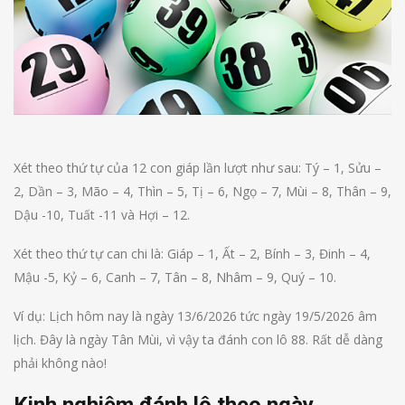
Xét theo thứ tự của 12 con giáp lần lượt như sau: Tý – 1, Sửu –
2, Dần – 3, Mão – 4, Thìn – 5, Tị – 6, Ngọ – 7, Mùi – 8, Thân – 9,
Dậu -10, Tuất -11 và Hợi – 12.
Xét theo thứ tự can chi là: Giáp – 1, Ất – 2, Bính – 3, Đinh – 4,
Mậu -5, Kỷ – 6, Canh – 7, Tân – 8, Nhâm – 9, Quý – 10.
Ví dụ: Lịch hôm nay là ngày 13/6/2026 tức ngày 19/5/2026 âm
lịch. Đây là ngày Tân Mùi, vì vậy ta đánh con lô 88. Rất dễ dàng
phải không nào!