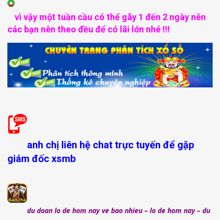
vì vậy một tuần cầu có thể gãy 1 đến 2 ngày nên
các bạn nên theo đều để có lãi lớn nhé !!!
anh chị liên hệ chat trực tuyến để gặp
giám đốc xsmb
du doan lo de hom nay ve bao nhieu – lo de hom nay – du