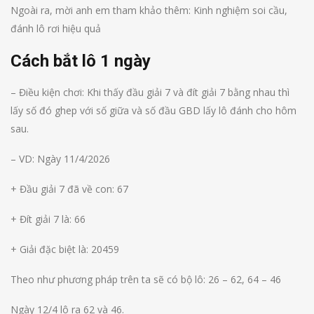
Ngoài ra, mời anh em tham khảo thêm: Kinh nghiệm soi cầu,
đánh lô rơi hiệu quả
Cách bắt lô 1 ngày
– Điều kiện chơi: Khi thấy đầu giải 7 và đít giải 7 bằng nhau thì
lấy số đó ghep với số giữa và số đầu GBD lấy lô đánh cho hôm
sau.
– VD: Ngày 11/4/2026
+ Đầu giải 7 đã về con: 67
+ Đít giải 7 là: 66
+ Giải đặc biệt là: 20459
Theo như phương pháp trên ta sẽ có bộ lô: 26 – 62, 64 – 46
Ngày 12/4 lô ra 62 và 46.