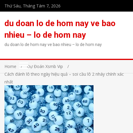
Thứ Sáu, Tháng Tám 7, 2026
du doan lo de hom nay ve bao
nhieu – lo de hom nay
du doan lo de hom nay ve bao nhieu – lo de hom nay
Home
Dự Đoán Xsmb Vip
Cách đánh lô theo ngày hiệu quả – soi cầu lô 2 nháy chính xác
nhất