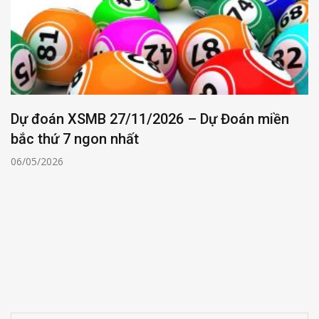
Dự đoán XSMB 27/11/2026 – Dự Đoán miền
bắc thứ 7 ngon nhất
06/05/2026