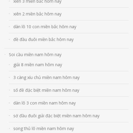
xiên 3 miền bắc hôm nay
xiên 2 miền bắc hôm nay
dàn lô 10 con miền bắc hôm nay
đề đầu đuôi miền bắc hôm nay
Soi cầu miền nam hôm nay
giải 8 miền nam hôm nay
3 càng xíu chủ miền nam hôm nay
số đề đặc biệt miền nam hôm nay
dàn lô 3 con miền nam hôm nay
sớ đầu đuôi giải đặc biệt miền nam hôm nay
song thủ lô miền nam hôm nay