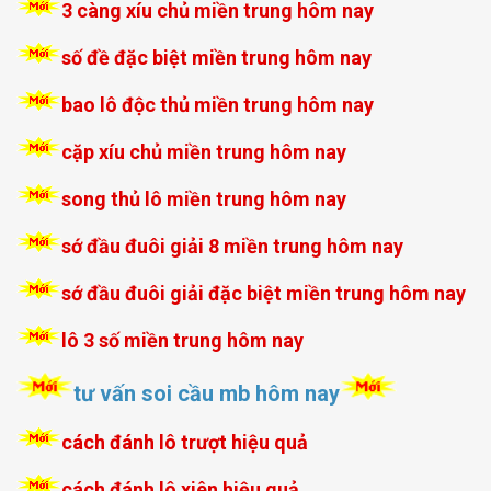
3 càng xíu chủ miền trung hôm nay
số đề đặc biệt miền trung hôm nay
bao lô độc thủ miền trung hôm nay
cặp xíu chủ miền trung hôm nay
song thủ lô miền trung hôm nay
sớ đầu đuôi giải 8 miền trung hôm nay
sớ đầu đuôi giải đặc biệt miền trung hôm nay
lô 3 số miền trung hôm nay
tư vấn soi cầu mb hôm nay
cách đánh lô trượt hiệu quả
cách đánh lô xiên hiệu quả