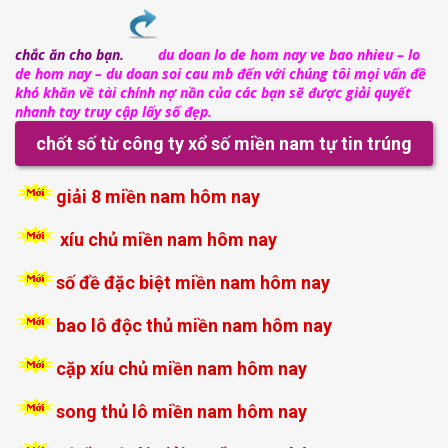
chắc ăn cho bạn.
du doan lo de hom nay ve bao nhieu – lo
de hom nay – du doan soi cau mb đến với chúng tôi mọi vấn đề
khó khăn về tài chính nợ nần của các bạn sẽ được giải quyết
nhanh tay truy cập lấy số đẹp.
chốt số từ công ty xổ số miền nam tự tin trúng
giải 8 miền nam hôm nay
xíu chủ miền nam hôm nay
số đề đặc biệt miền nam hôm nay
bao lô độc thủ miền nam hôm nay
cặp xíu chủ miền nam hôm nay
song thủ lô miền nam hôm nay