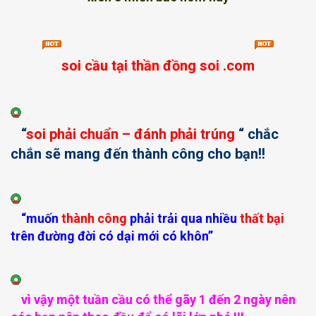
soi cầu tại thần đồng soi .com
“
soi phải chuẩn – đánh phải trúng
“
chắc
chắn sẽ mang đến thành công cho bạn!!
“muốn
thành công
phải trải qua nhiều
thất bại
trên đường đời có dại mới có khôn”
vì vậy một tuần cầu có thể gãy 1 đến 2 ngày nên