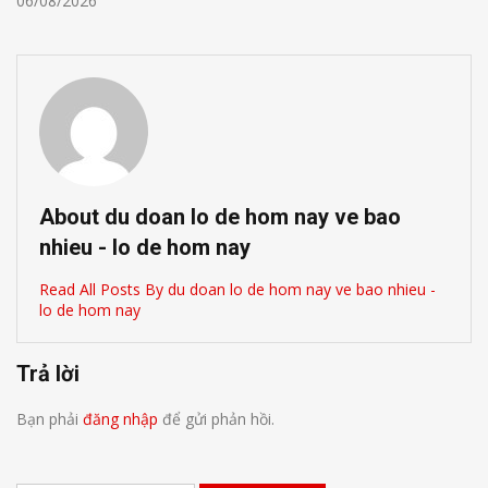
06/08/2026
About du doan lo de hom nay ve bao
nhieu - lo de hom nay
Read All Posts By du doan lo de hom nay ve bao nhieu -
lo de hom nay
Trả lời
Bạn phải
đăng nhập
để gửi phản hồi.