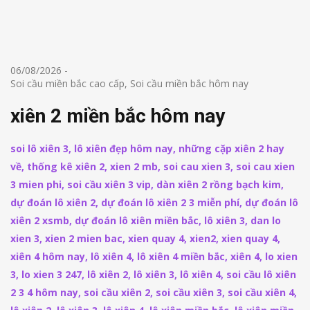
06/08/2026
-
Soi cầu miền bắc cao cấp
,
Soi cầu miền bắc hôm nay
xiên 2 miền bắc hôm nay
soi lô xiên 3, lô xiên đẹp hôm nay, những cặp xiên 2 hay
về, thống kê xiên 2, xien 2 mb, soi cau xien 3, soi cau xien
3 mien phi, soi cầu xiên 3 vip, dàn xiên 2 rồng bạch kim,
dự đoán lô xiên 2, dự đoán lô xiên 2 3 miễn phí, dự đoán lô
xiên 2 xsmb, dự đoán lô xiên miền bắc, lô xiên 3, dan lo
xien 3, xien 2 mien bac, xien quay 4, xien2, xien quay 4,
xiên 4 hôm nay, lô xiên 4, lô xiên 4 miền bắc, xiên 4, lo xien
3, lo xien 3 247, lô xiên 2, lô xiên 3, lô xiên 4, soi cầu lô xiên
2 3 4 hôm nay, soi cầu xiên 2, soi cầu xiên 3, soi cầu xiên 4,