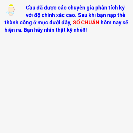
Cầu đã được các chuyên gia phân tích kỹ
với độ chính xác cao. Sau khi bạn nạp thẻ
thành công ở mục dưới đây,
SỐ CHUẨN
hôm nay sẽ
hiện ra. Bạn hãy nhìn thật kỹ nhé!!!