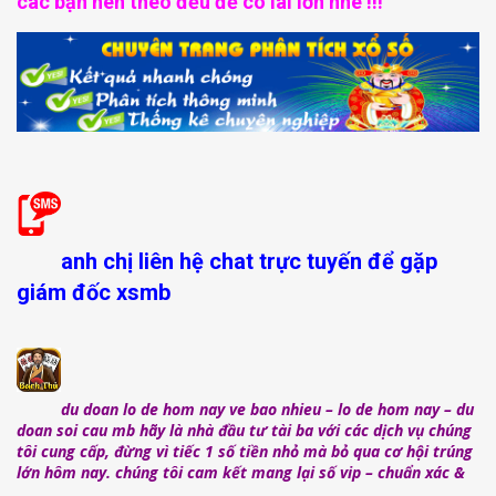
các bạn nên theo đều để có lãi lớn nhé !!!
anh chị liên hệ chat trực tuyến để gặp
giám đốc xsmb
du doan lo de hom nay ve bao nhieu – lo de hom nay – du
doan soi cau mb hãy là nhà đầu tư tài ba với các dịch vụ chúng
tôi cung cấp, đừng vì tiếc 1 số tiền nhỏ mà bỏ qua cơ hội trúng
lớn hôm nay. chúng tôi cam kết mang lại số vip – chuẩn xác &