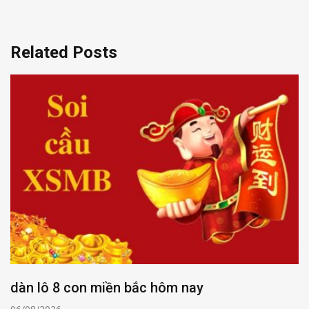
viết
Related Posts
dàn lô 8 con miền bắc hôm nay