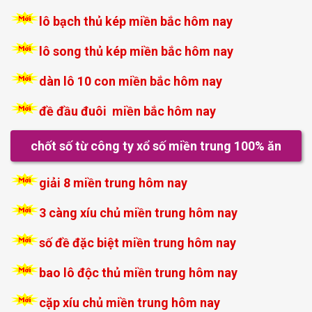
lô bạch thủ kép miền bắc hôm nay
lô song thủ kép miền bắc hôm nay
dàn lô 10 con miền bắc hôm nay
đề đầu đuôi miền bắc hôm nay
chốt số từ công ty xổ số miền trung 100% ăn
giải 8 miền trung hôm nay
3 càng xíu chủ miền trung hôm nay
số đề đặc biệt miền trung hôm nay
bao lô độc thủ miền trung hôm nay
cặp xíu chủ miền trung hôm nay