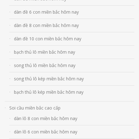
dàn đề 6 con miền bắc hôm nay
dàn đề 8 con miền bắc hôm nay
dàn đề 10 con miền bắc hôm nay
bạch thủ lô miền bắc hôm nay
song thủ lô miền bắc hôm nay
song thủ lô kép miền bắc hôm nay
bạch thủ lô kép miền bắc hôm nay
Soi cầu miền bắc cao cấp
dàn lô 8 con miền bắc hôm nay
dàn lô 6 con miền bắc hôm nay