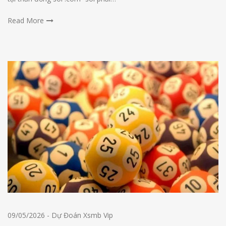
Read More
09/05/2026
-
Dự Đoán Xsmb Vip