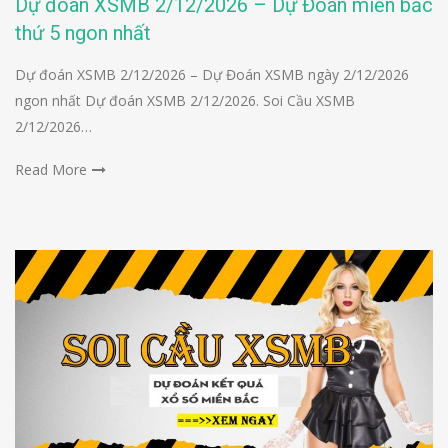
Dự đoán XSMB 2/12/2026 – Dự Đoán miền bắc
thứ 5 ngon nhất
Dự đoán XSMB 2/12/2026 – Dự Đoán XSMB ngày 2/12/2026
ngon nhất Dự đoán XSMB 2/12/2026. Soi Cầu XSMB
2/12/2026…
Read More