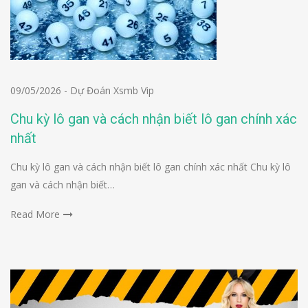
09/05/2026
-
Dự Đoán Xsmb Vip
Chu kỳ lô gan và cách nhận biết lô gan chính xác
nhất
Chu kỳ lô gan và cách nhận biết lô gan chính xác nhất Chu kỳ lô
gan và cách nhận biết…
Read More