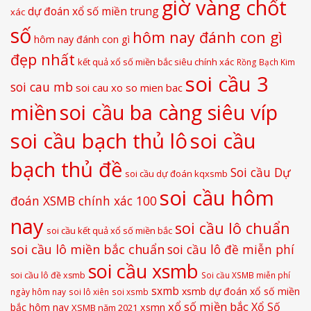
giờ vàng chốt
dự đoán xổ số miền trung
xác
số
hôm nay đánh con gì
hôm nay đánh con gì
đẹp nhất
kết quả xổ số miền bắc siêu chính xác
Rồng Bạch Kim
soi cầu 3
soi cau mb
soi cau xo so mien bac
miền
soi cầu ba càng siêu víp
soi cầu bạch thủ lô
soi cầu
bạch thủ đề
Soi cầu Dự
soi cầu dự đoán kqxsmb
soi cầu hôm
đoán XSMB chính xác 100
nay
soi cầu lô chuẩn
soi cầu kết quả xổ số miền bắc
soi cầu lô miền bắc chuẩn
soi cầu lô đề miễn phí
soi cầu xsmb
soi cầu lô đề xsmb
Soi cầu XSMB miễn phí
sxmb
xsmb dự đoán xổ số miền
ngày hôm nay
soi lô xiên
soi xsmb
xổ số miền bắc
Xổ Số
bắc hôm nay
xsmn
XSMB năm 2021