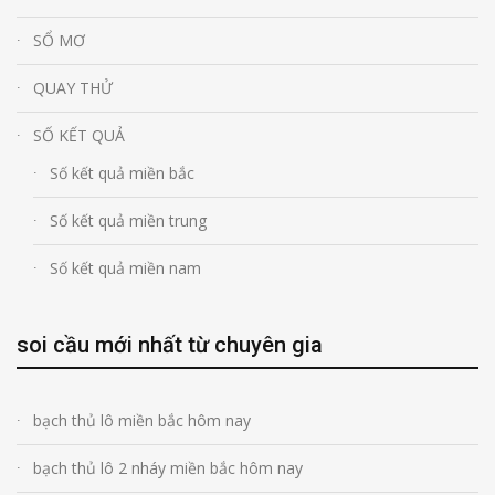
SỔ MƠ
QUAY THỬ
SỐ KẾT QUẢ
Số kết quả miền bắc
Số kết quả miền trung
Số kết quả miền nam
soi cầu mới nhất từ chuyên gia
bạch thủ lô miền bắc hôm nay
bạch thủ lô 2 nháy miền bắc hôm nay