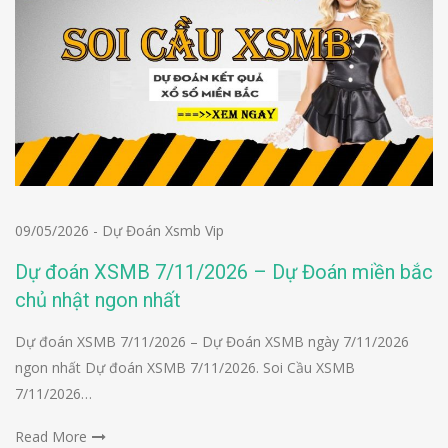
09/05/2026
-
Dự Đoán Xsmb Vip
Dự đoán XSMB 7/11/2026 – Dự Đoán miền bắc
chủ nhật ngon nhất
Dự đoán XSMB 7/11/2026 – Dự Đoán XSMB ngày 7/11/2026
ngon nhất Dự đoán XSMB 7/11/2026. Soi Cầu XSMB
7/11/2026…
Read More