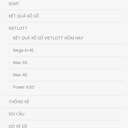
XSMT
KẾT QUẢ XỔ SỐ
VIETLOTT
KẾT QUẢ XỔ SỐ VIETLOTT HÔM NAY
Mega 6×45
Max 3D
Max 4D
Power 6/55
THỐNG KÊ
SOI CẦU
DÒ VÉ SỐ