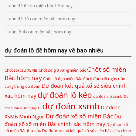
dàn đề 6 con miền bắc hôm nay
dàn đề 10 con miền bắc hôm nay
dàn lô 4 con miền bắc hôm nay
dự đoán lô đề hôm nay về bao nhiêu
Chốt số miền
Chốt số giờ vàng miền bắc
Chốt soi cầu XSMB
Bắc hôm nay
Chốt số đẹp miền Bắc
Cách đánh lô ngày nào
Dự đoán kết quả xổ số siêu chính
cũng trúng
dự đoán
dự đoán lô kép
xác hôm nay
dự đoán lô xsmb
Dự
dự đoán xsmb
Dự đoán
đoán miền Bắc ngày 11
Dự đoán xổ số miền Bắc
Dự
XSMB Minh Ngọc
đoán xổ số miền Bắc chính xác hôm nay
Dự đoán xổ
số miền Bắc thứ sáu Dự đoán xsmb kết quả xổ số miền bắc siêu chính