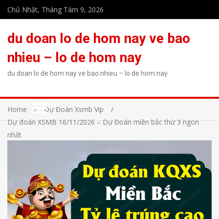
Chủ Nhật, Tháng Tám 9, 2026
du doan lo de hom nay ve bao
nhieu – lo de hom nay
du doan lo de hom nay ve bao nhieu – lo de hom nay
Home
Dự Đoán Xsmb Vip
Dự đoán XSMB 16/11/2026 – Dự Đoán miền bắc thứ 3 ngon
nhất