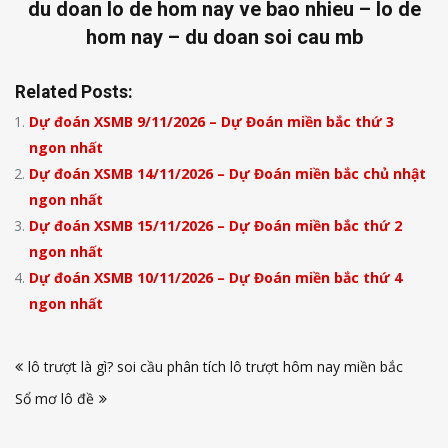
du doan lo de hom nay ve bao nhieu – lo de
hom nay – du doan soi cau mb
Related Posts:
Dự đoán XSMB 9/11/2026 – Dự Đoán miền bắc thứ 3
ngon nhất
Dự đoán XSMB 14/11/2026 – Dự Đoán miền bắc chủ nhật
ngon nhất
Dự đoán XSMB 15/11/2026 – Dự Đoán miền bắc thứ 2
ngon nhất
Dự đoán XSMB 10/11/2026 – Dự Đoán miền bắc thứ 4
ngon nhất
Điều
lô trượt là gì? soi cầu phân tích lô trượt hôm nay miền bắc
hướng
Sổ mơ lô đề
bài
viết