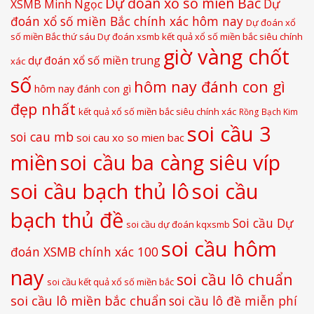
Dự đoán xổ số miền Bắc
Dự
XSMB Minh Ngọc
đoán xổ số miền Bắc chính xác hôm nay
Dự đoán xổ
số miền Bắc thứ sáu Dự đoán xsmb kết quả xổ số miền bắc siêu chính
giờ vàng chốt
dự đoán xổ số miền trung
xác
số
hôm nay đánh con gì
hôm nay đánh con gì
đẹp nhất
kết quả xổ số miền bắc siêu chính xác
Rồng Bạch Kim
soi cầu 3
soi cau mb
soi cau xo so mien bac
miền
soi cầu ba càng siêu víp
soi cầu bạch thủ lô
soi cầu
bạch thủ đề
Soi cầu Dự
soi cầu dự đoán kqxsmb
soi cầu hôm
đoán XSMB chính xác 100
nay
soi cầu lô chuẩn
soi cầu kết quả xổ số miền bắc
soi cầu lô miền bắc chuẩn
soi cầu lô đề miễn phí