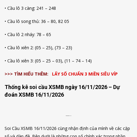
•
Cầu lô 3 càng: 24
1 – 248
•
Cầu lô song thủ:
36 – 80, 82 05
•
Cầu lô 2 nháy:
78 – 65
•
Cầu lô xiên 2:
(05 – 25), (73 – 23)
•
Cầu lô xiên 3:
(05 – 25 – 03), (11 – 74 – 14)
>>> TÌM HIỂU THÊM:
LẤY SỐ CHUẨN 3 MIỀN SIÊU VÍP
Thống kê soi cầu XSMB ngày 16/11/2026 – Dự
đoán XSMB 16/11/2026
—-
Soi Cầu XSMB 16/11/2026 cùng nhận định của mình về các cặp
số và dàn đề. Bên dưới là những con số chính xác trong phần