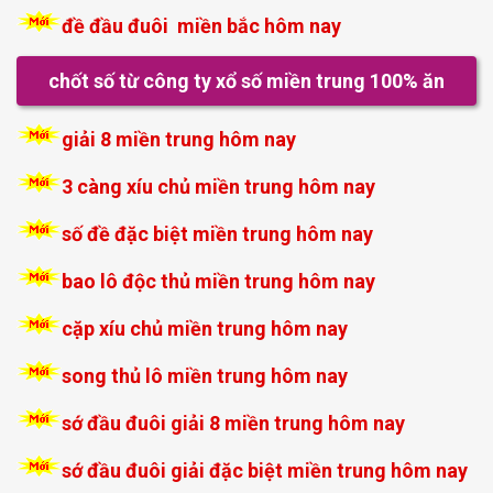
đề đầu đuôi miền bắc hôm nay
chốt số từ công ty xổ số miền trung 100% ăn
giải 8 miền trung hôm nay
3 càng xíu chủ miền trung hôm nay
số đề đặc biệt miền trung hôm nay
bao lô độc thủ miền trung hôm nay
cặp xíu chủ miền trung hôm nay
song thủ lô miền trung hôm nay
sớ đầu đuôi giải 8 miền trung hôm nay
sớ đầu đuôi giải đặc biệt miền trung hôm nay