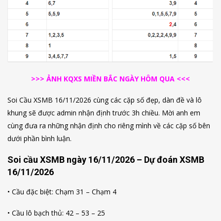
>>> ẢNH KQXS MIỀN BẮC NGÀY HÔM QUA <<<
Soi Cầu XSMB 16/11/2026 cùng các cặp số đẹp, dàn đề và lô
khung sẽ được admin nhận định trước 3h chiều. Mời anh em
cùng đưa ra những nhận định cho riêng mình về các cặp số bên
dưới phần bình luận.
Soi cầu XSMB ngày 16/11/2026 – Dự đoán XSMB
16/11/2026
•
Cầu đặc biệt:
Chạm 31 – Chạm 4
•
Cầu lô bạch thủ:
42 – 53 – 25