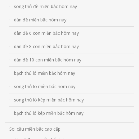
song thủ đề miền bắc hôm nay
dàn đề miền bắc hôm nay
dàn đề 6 con miền bắc hôm nay
dàn đề 8 con miền bắc hôm nay
dàn đề 10 con miền bắc hôm nay
bạch thủ lô miền bắc hôm nay
song thủ lô miền bắc hôm nay
song thủ lô kép miền bắc hôm nay
bạch thủ lô kép miền bắc hôm nay
Soi cầu miền bắc cao cấp