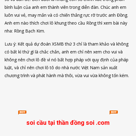
bình luận của anh em thành viên trong diễn đàn. Chúc anh em
luôn vui vẻ, may mắn và có chiến thắng rực rỡ trước anh Đồng.
Anh em nào thích chơi lô khung theo cầu Rồng thì xem bài này
nha: Rồng Bạch Kim.
Lưu ý: Kết quả dự đoán XSMB thứ 3 chỉ là tham khảo và không
có bất kì thứ gì là chắc chắn, anh em chỉ nên xem cho vui và
không nên chơi lô đề vì nó bất hợp pháp với quy định của pháp
luật, và chỉ nên chơi lô tô do nhà nước Việt Nam sản xuất
chương trình và phát hành mà thôi, vừa vui vừa không tốn kém.
soi cầu tại thần đồng soi .com