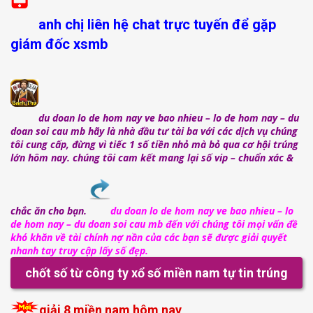
anh chị liên hệ chat trực tuyến để gặp
giám đốc xsmb
du doan lo de hom nay ve bao nhieu – lo de hom nay – du
doan soi cau mb hãy là nhà đầu tư tài ba với các dịch vụ chúng
tôi cung cấp, đừng vì tiếc 1 số tiền nhỏ mà bỏ qua cơ hội trúng
lớn hôm nay. chúng tôi cam kết mang lại số vip – chuẩn xác &
chắc ăn cho bạn.
du doan lo de hom nay ve bao nhieu – lo
de hom nay – du doan soi cau mb đến với chúng tôi mọi vấn đề
khó khăn về tài chính nợ nần của các bạn sẽ được giải quyết
nhanh tay truy cập lấy số đẹp.
chốt số từ công ty xổ số miền nam tự tin trúng
giải 8 miền nam hôm nay