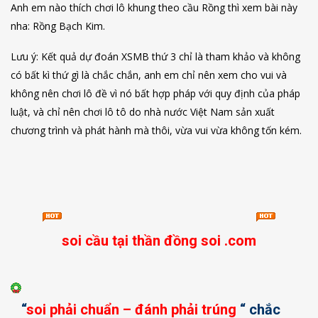
Anh em nào thích chơi lô khung theo cầu Rồng thì xem bài này
nha: Rồng Bạch Kim.
Lưu ý: Kết quả dự đoán XSMB thứ 3 chỉ là tham khảo và không
có bất kì thứ gì là chắc chắn, anh em chỉ nên xem cho vui và
không nên chơi lô đề vì nó bất hợp pháp với quy định của pháp
luật, và chỉ nên chơi lô tô do nhà nước Việt Nam sản xuất
chương trình và phát hành mà thôi, vừa vui vừa không tốn kém.
soi cầu tại thần đồng soi .com
“
soi phải chuẩn – đánh phải trúng
“
chắc