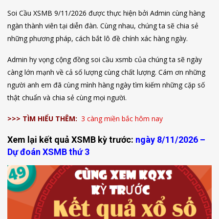
Soi Cầu XSMB 9/11/2026 được thực hiện bởi Admin cùng hàng
ngàn thành viên tại diễn đàn. Cùng nhau, chúng ta sẽ chia sẻ
những phương pháp, cách bắt lô đề chính xác hàng ngày.
Admin hy vọng cộng đồng soi cầu xsmb của chúng ta sẽ ngày
càng lớn mạnh về cả số lượng cùng chất lượng. Cám ơn những
người anh em đã cùng mình hàng ngày tìm kiếm những cặp số
thật chuẩn và chia sẻ cùng mọi người.
>>> TÌM HIỂU THÊM:
3 càng miền bắc hôm nay
Xem lại kết quả XSMB kỳ trước:
ngày 8/11/2026 –
Dự đoán XSMB thứ 3