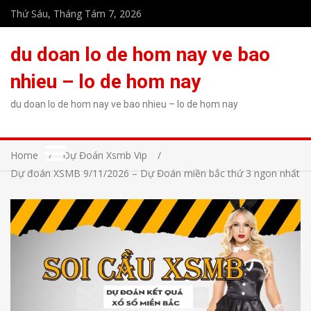
Thứ Sáu, Tháng Tám 7, 2026
du doan lo de hom nay ve bao
nhieu – lo de hom nay
du doan lo de hom nay ve bao nhieu – lo de hom nay
Home
Dự Đoán Xsmb Vip
Dự đoán XSMB 9/11/2026 – Dự Đoán miền bắc thứ 3 ngon nhất