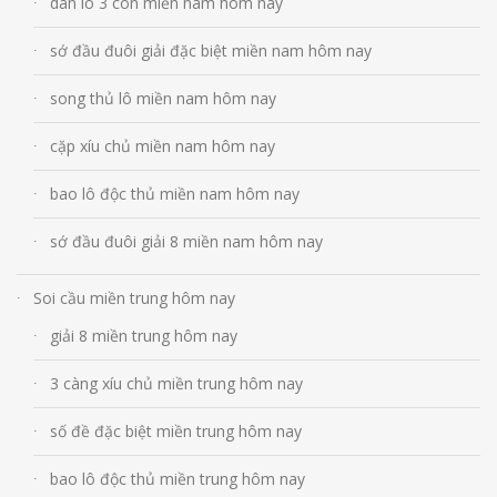
dàn lô 3 con miền nam hôm nay
sớ đầu đuôi giải đặc biệt miền nam hôm nay
song thủ lô miền nam hôm nay
cặp xíu chủ miền nam hôm nay
bao lô độc thủ miền nam hôm nay
sớ đầu đuôi giải 8 miền nam hôm nay
Soi cầu miền trung hôm nay
giải 8 miền trung hôm nay
3 càng xíu chủ miền trung hôm nay
số đề đặc biệt miền trung hôm nay
bao lô độc thủ miền trung hôm nay