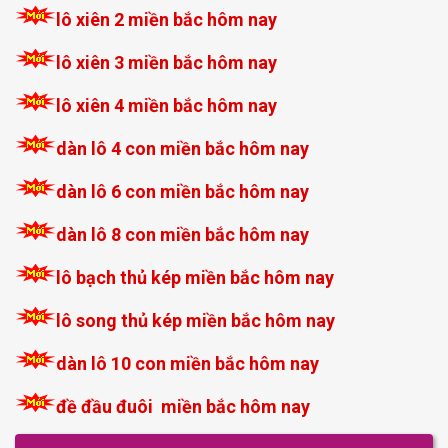
lô xiên 2 miền bắc hôm nay
lô xiên 3 miền bắc hôm nay
lô xiên 4 miền bắc hôm nay
dàn lô 4 con miền bắc hôm nay
dàn lô 6 con miền bắc hôm nay
dàn lô 8 con miền bắc hôm nay
lô bạch thủ kép miền bắc hôm nay
lô song thủ kép miền bắc hôm nay
dàn lô 10 con miền bắc hôm nay
đề đầu đuôi miền bắc hôm nay