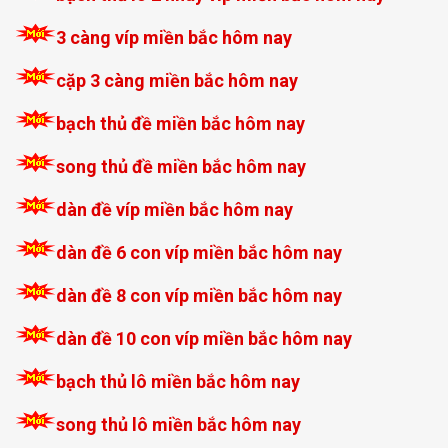
3 càng víp miền bắc hôm nay
cặp 3 càng miền bắc hôm nay
bạch thủ đề miền bắc hôm nay
song thủ đề miền bắc hôm nay
dàn đề víp miền bắc hôm nay
dàn đề 6 con víp miền bắc hôm nay
dàn đề 8 con víp miền bắc hôm nay
dàn đề 10 con víp miền bắc hôm nay
bạch thủ lô miền bắc hôm nay
song thủ lô miền bắc hôm nay