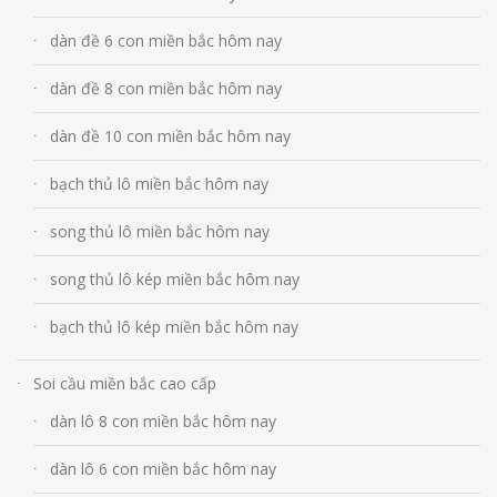
dàn đề 6 con miền bắc hôm nay
dàn đề 8 con miền bắc hôm nay
dàn đề 10 con miền bắc hôm nay
bạch thủ lô miền bắc hôm nay
song thủ lô miền bắc hôm nay
song thủ lô kép miền bắc hôm nay
bạch thủ lô kép miền bắc hôm nay
Soi cầu miền bắc cao cấp
dàn lô 8 con miền bắc hôm nay
dàn lô 6 con miền bắc hôm nay