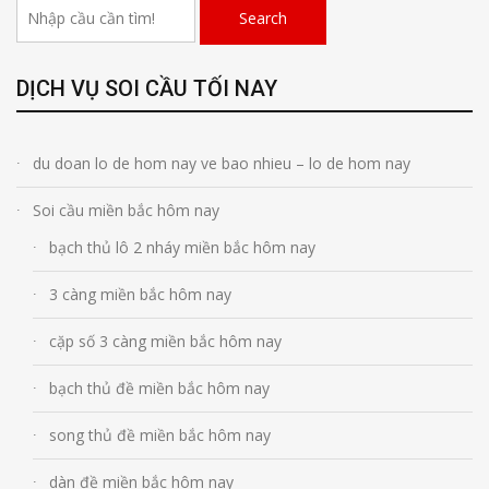
Search
DỊCH VỤ SOI CẦU TỐI NAY
du doan lo de hom nay ve bao nhieu – lo de hom nay
Soi cầu miền bắc hôm nay
bạch thủ lô 2 nháy miền bắc hôm nay
3 càng miền bắc hôm nay
cặp số 3 càng miền bắc hôm nay
bạch thủ đề miền bắc hôm nay
song thủ đề miền bắc hôm nay
dàn đề miền bắc hôm nay