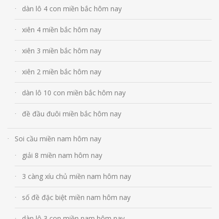
dàn lô 4 con miền bắc hôm nay
xiên 4 miền bắc hôm nay
xiên 3 miền bắc hôm nay
xiên 2 miền bắc hôm nay
dàn lô 10 con miền bắc hôm nay
đề đầu đuôi miền bắc hôm nay
Soi cầu miền nam hôm nay
giải 8 miền nam hôm nay
3 càng xíu chủ miền nam hôm nay
số đề đặc biệt miền nam hôm nay
dàn lô 3 con miền nam hôm nay