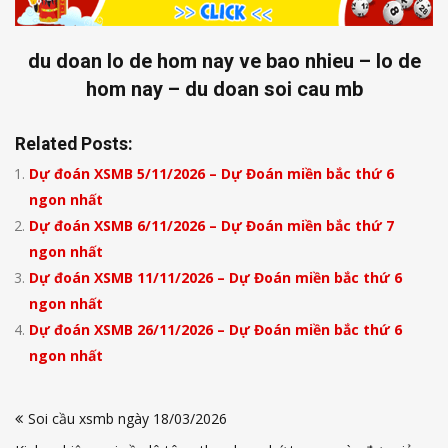
du doan lo de hom nay ve bao nhieu – lo de
hom nay – du doan soi cau mb
Related Posts:
Dự đoán XSMB 5/11/2026 – Dự Đoán miền bắc thứ 6
ngon nhất
Dự đoán XSMB 6/11/2026 – Dự Đoán miền bắc thứ 7
ngon nhất
Dự đoán XSMB 11/11/2026 – Dự Đoán miền bắc thứ 6
ngon nhất
Dự đoán XSMB 26/11/2026 – Dự Đoán miền bắc thứ 6
ngon nhất
Điều
Soi cầu xsmb ngày 18/03/2026
hướng