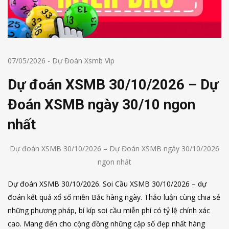
07/05/2026
-
Dự Đoán Xsmb Vip
Dự đoán XSMB 30/10/2026 – Dự
Đoán XSMB ngày 30/10 ngon
nhất
Dự đoán XSMB 30/10/2026 – Dự Đoán XSMB ngày 30/10/2026
ngon nhất
Dự đoán XSMB 30/10/2026. Soi Cầu XSMB 30/10/2026 – dự
đoán kết quả xổ số miền Bắc hàng ngày. Thảo luận cùng chia sẻ
những phương pháp, bí kíp soi cầu miễn phí có tỷ lệ chính xác
cao. Mang đến cho cộng đồng những cặp số đẹp nhất hàng