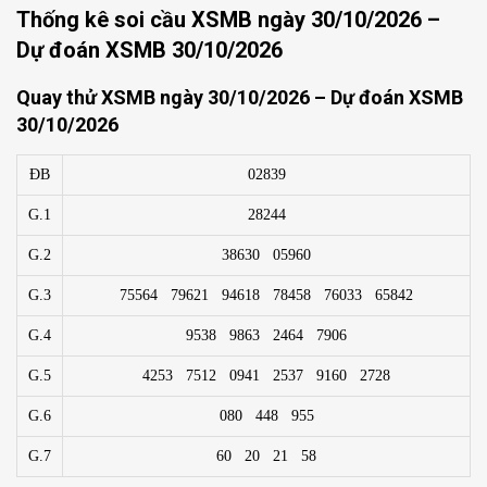
Thống kê soi cầu XSMB ngày 30/10/2026 –
Dự đoán XSMB 30/10/2026
Quay thử XSMB ngày 30/10/2026 – Dự đoán XSMB
30/10/2026
ĐB
02839
G.1
28244
G.2
38630
05960
G.3
75564
79621
94618
78458
76033
65842
G.4
9538
9863
2464
7906
G.5
4253
7512
0941
2537
9160
2728
G.6
080
448
955
G.7
60
20
21
58