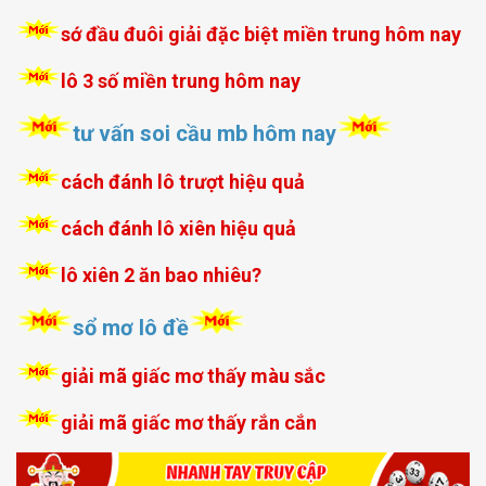
sớ đầu đuôi giải đặc biệt miền trung hôm nay
lô 3 số miền trung hôm nay
tư vấn soi cầu mb hôm nay
cách đánh lô trượt hiệu quả
cách đánh lô xiên hiệu quả
lô xiên 2 ăn bao nhiêu?
sổ mơ lô đề
giải mã giấc mơ thấy màu sắc
giải mã giấc mơ thấy rắn cắn