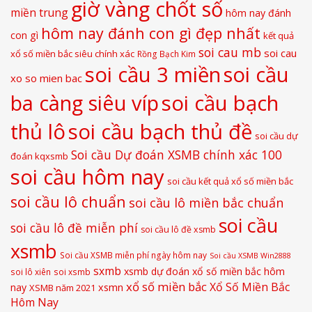
giờ vàng chốt số
miền trung
hôm nay đánh
hôm nay đánh con gì đẹp nhất
con gì
kết quả
soi cau mb
soi cau
xổ số miền bắc siêu chính xác
Rồng Bạch Kim
soi cầu 3 miền
soi cầu
xo so mien bac
ba càng siêu víp
soi cầu bạch
thủ lô
soi cầu bạch thủ đề
soi cầu dự
Soi cầu Dự đoán XSMB chính xác 100
đoán kqxsmb
soi cầu hôm nay
soi cầu kết quả xổ số miền bắc
soi cầu lô chuẩn
soi cầu lô miền bắc chuẩn
soi cầu
soi cầu lô đề miễn phí
soi cầu lô đề xsmb
xsmb
Soi cầu XSMB miễn phí ngày hôm nay
Soi cầu XSMB Win2888
sxmb
xsmb dự đoán xổ số miền bắc hôm
soi lô xiên
soi xsmb
xổ số miền bắc
Xổ Số Miền Bắc
nay
xsmn
XSMB năm 2021
Hôm Nay