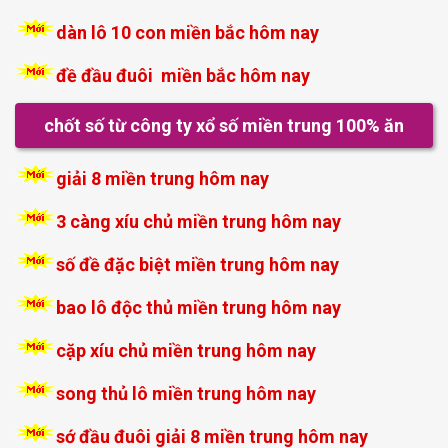
dàn lô 10 con miền bắc hôm nay
đề đầu đuôi miền bắc hôm nay
chốt số từ công ty xổ số miền trung 100% ăn
giải 8 miền trung hôm nay
3 càng xíu chủ miền trung hôm nay
số đề đặc biệt miền trung hôm nay
bao lô độc thủ miền trung hôm nay
cặp xíu chủ miền trung hôm nay
song thủ lô miền trung hôm nay
sớ đầu đuôi giải 8 miền trung hôm nay