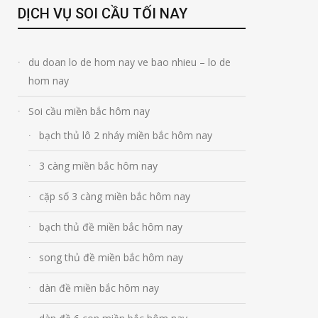
DỊCH VỤ SOI CẦU TỐI NAY
du doan lo de hom nay ve bao nhieu – lo de
hom nay
Soi cầu miền bắc hôm nay
bạch thủ lô 2 nháy miền bắc hôm nay
3 càng miền bắc hôm nay
cặp số 3 càng miền bắc hôm nay
bạch thủ đề miền bắc hôm nay
song thủ đề miền bắc hôm nay
dàn đề miền bắc hôm nay