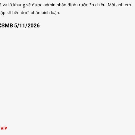
 và lô khung sẽ được admin nhận định trước 3h chiều. Mời anh em
ặp số bên dưới phần bình luận.
 XSMB 5/11/2026
 VÍP