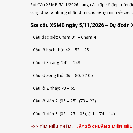
Soi Cầu XSMB 5/11/2026 cùng các cặp số đẹp, dàn đề
cùng đưa ra những nhận định cho riêng mình về các c
Soi cầu XSMB ngày 5/11/2026 – Dự đoán
•
Cầu đặc biệt:
Chạm 31 – Chạm 4
•
Cầu lô bạch thủ:
42 – 53 – 25
•
Cầu lô 3 càng: 24
1 – 248
•
Cầu lô song thủ:
36 – 80, 82 05
•
Cầu lô 2 nháy:
78 – 65
•
Cầu lô xiên 2:
(05 – 25), (73 – 23)
•
Cầu lô xiên 3:
(05 – 25 – 03), (11 – 74 – 14)
>>> TÌM HIỂU THÊM:
LẤY SỐ CHUẨN 3 MIỀN SIÊU