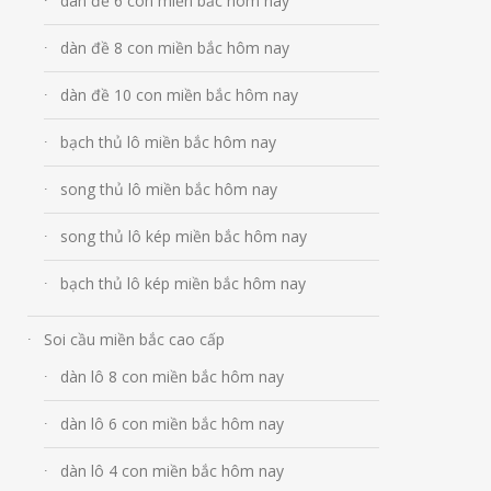
dàn đề 6 con miền bắc hôm nay
dàn đề 8 con miền bắc hôm nay
dàn đề 10 con miền bắc hôm nay
bạch thủ lô miền bắc hôm nay
song thủ lô miền bắc hôm nay
song thủ lô kép miền bắc hôm nay
bạch thủ lô kép miền bắc hôm nay
Soi cầu miền bắc cao cấp
dàn lô 8 con miền bắc hôm nay
dàn lô 6 con miền bắc hôm nay
dàn lô 4 con miền bắc hôm nay