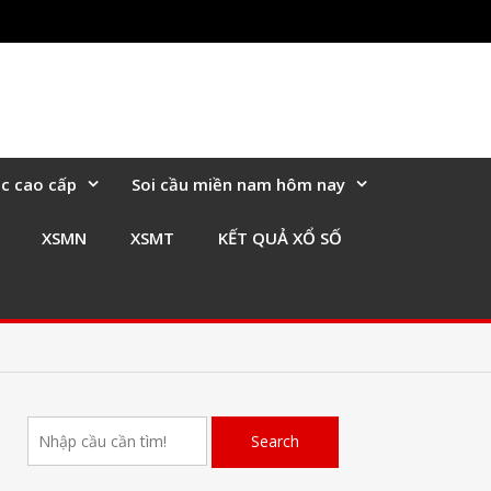
ắc cao cấp
Soi cầu miền nam hôm nay
XSMN
XSMT
KẾT QUẢ XỔ SỐ
Search