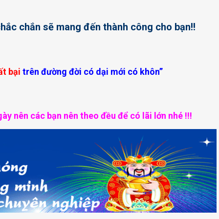
hắc chắn sẽ mang đến thành công cho bạn!!
ất bại
trên đường đời có dại mới có khôn”
ày nên các bạn nên theo đều để có lãi lớn nhé !!!