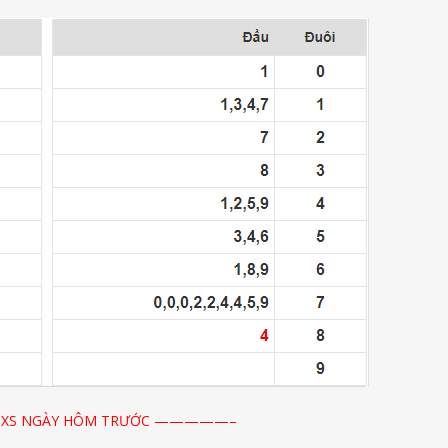
XS NGÀY HÔM TRƯỚC —————–