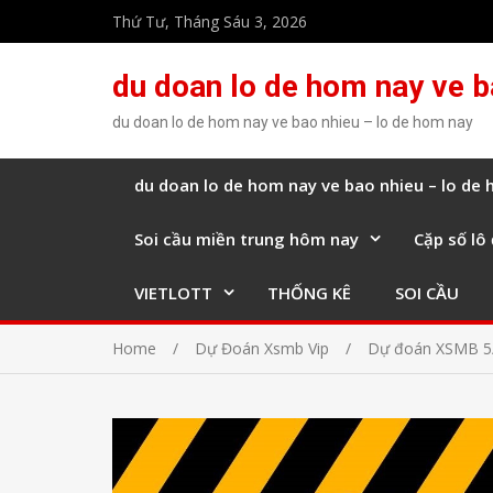
Thứ Tư, Tháng Sáu 3, 2026
du doan lo de hom nay ve b
du doan lo de hom nay ve bao nhieu – lo de hom nay
du doan lo de hom nay ve bao nhieu – lo de
Soi cầu miền trung hôm nay
Cặp số lô
VIETLOTT
THỐNG KÊ
SOI CẦU
Home
Dự Đoán Xsmb Vip
Dự đoán XSMB 5/