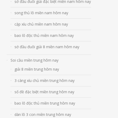
sớ đầu đuôi giải đặc biệt miền nam hôm nay
song thủ lô miền nam hôm nay
cặp xíu chủ miền nam hôm nay
bao lô độc thủ miền nam hôm nay
sớ đầu đuôi giải 8 miền nam hôm nay
Soi cầu miền trung hôm nay
giải 8 miền trung hôm nay
3 càng xíu chủ miền trung hôm nay
số đề đặc biệt miền trung hôm nay
bao lô độc thủ miền trung hôm nay
dàn lô 3 con miền trung hôm nay