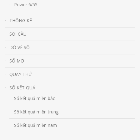
Power 6/55
THỐNG KÊ
SOI CẦU
DÒ VÉ SỐ
SỔ MƠ
QUAY THỬ
SỐ KẾT QUẢ
Số kết quả miền bắc
Số kết quả miền trung
Số kết quả miền nam