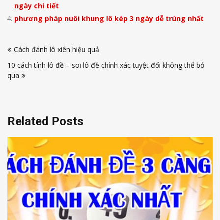
ngày chi tiết
phương pháp nuôi khung lô kép 3 ngày dễ trúng nhất
Điều
Cách đánh lô xiên hiệu quả
hướng
10 cách tính lô đề – soi lô đề chính xác tuyệt đối không thể bỏ
bài
qua
viết
Related Posts