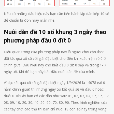
Nếu có những dấu hiệu này bạn cần tiến hành lập dàn kép 10 số
để chuẩn bị đón may mắn nhé.
Nuôi dàn đề 10 số khung 3 ngày theo
phương pháp đầu 0 đít 0
Điểu quan trọng của phương pháp này là người chơi cần theo
dõi kết quả xổ số với giải đặc biệt cho đến khi xuất hiện số 0 ở
chính giữa. Dấu hiệu này cho biết đầu 0 đít 0 sắp về trong 1- 7
ngày tới. Khi đó bạn hãy bắt đầu nuôi dàn đề của mình.
Ví dụ: kết quả xổ số giải đặc biệt ngày 1/9/2026 là 14078 (số 0
nằm chính giữa) thì những ngày tới kết quả sẽ về đầu 0 hoặc
đuôi 0. Khi ấy bạn có các dàn như sau: 01, 02, 03, 04, 05, 06, 07,
08, 09, 10, 20, 30, 40, 50, 60, 70, 80, 90. Theo kinh nghiệm của
các tay chơi cao thủ thì bạn chỉ nuôi 18 con số này trong vòng