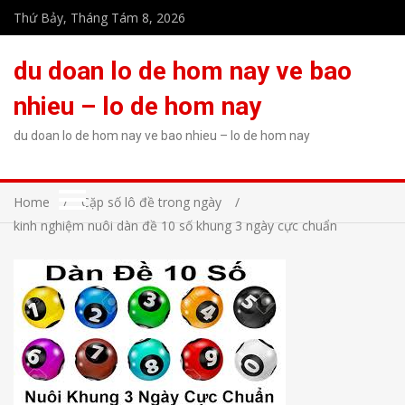
Thứ Bảy, Tháng Tám 8, 2026
du doan lo de hom nay ve bao
nhieu – lo de hom nay
du doan lo de hom nay ve bao nhieu – lo de hom nay
Home
Cặp số lô đề trong ngày
kinh nghiệm nuôi dàn đề 10 số khung 3 ngày cực chuẩn