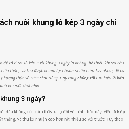
cách nuôi khung lô kép 3 ngày chi
o để có được lô kép nuôi khung 3 ngày là không thể thiếu khi soi cầu
i chiến thắng và thu được khoản lợi nhuận nhiều hơn. Tuy nhiên, để có
ó phương thức và cách chơi riêng. Hãy cùng
chúng tôi
tìm hiểu
lô kép
 anh em mới chơi nhé!
i khung 3 ngày?
i đều không còn cảm thấy xa lạ đối với hình thức này. Việc
lô kép
n thắng. Và thu lợi nhuận cao hơn rất nhiều so với trước. Tùy theo