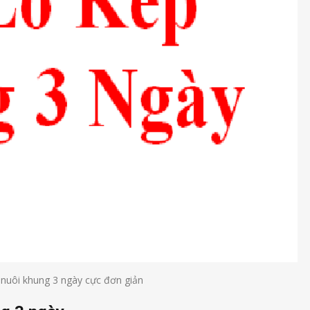
 nuôi khung 3 ngày cực đơn giản