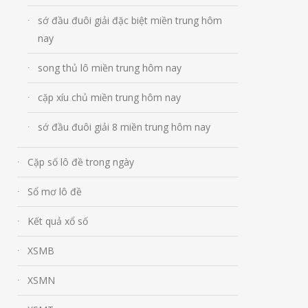
sớ đầu đuôi giải đặc biệt miền trung hôm
nay
song thủ lô miền trung hôm nay
cặp xíu chủ miền trung hôm nay
sớ đầu đuôi giải 8 miền trung hôm nay
Cặp số lô đề trong ngày
Sổ mơ lô đề
Kết quả xổ số
XSMB
XSMN