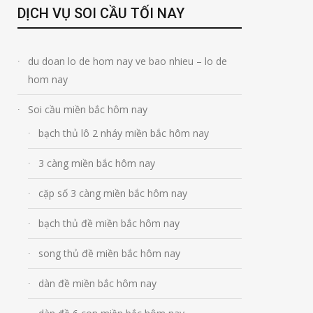
DỊCH VỤ SOI CẦU TỐI NAY
du doan lo de hom nay ve bao nhieu – lo de
hom nay
Soi cầu miền bắc hôm nay
bạch thủ lô 2 nháy miền bắc hôm nay
3 càng miền bắc hôm nay
cặp số 3 càng miền bắc hôm nay
bạch thủ đề miền bắc hôm nay
song thủ đề miền bắc hôm nay
dàn đề miền bắc hôm nay