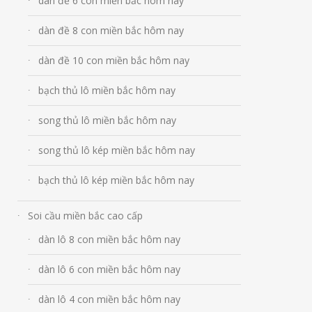
dàn đề 6 con miền bắc hôm nay
dàn đề 8 con miền bắc hôm nay
dàn đề 10 con miền bắc hôm nay
bạch thủ lô miền bắc hôm nay
song thủ lô miền bắc hôm nay
song thủ lô kép miền bắc hôm nay
bạch thủ lô kép miền bắc hôm nay
Soi cầu miền bắc cao cấp
dàn lô 8 con miền bắc hôm nay
dàn lô 6 con miền bắc hôm nay
dàn lô 4 con miền bắc hôm nay