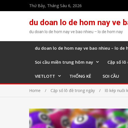
Thứ Bảy, Tháng Sáu 6, 2026
du doan lo de hom nay ve b
du doan lo de hom nay ve bao nhieu – lo de hom nay
du doan lo de hom nay ve bao nhieu – lo de
Soi cầu miền trung hôm nay
Cặp số lô
VIETLOTT
THỐNG KÊ
SOI CẦU
Home
Cặp số lô đề trong ngày
lô kép nuôi 