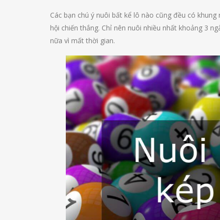
Các bạn chú ý nuôi bất kể lô nào cũng đều có khung 
hội chiến thắng. Chỉ nên nuôi nhiều nhất khoảng 3 ngà
nữa vì mất thời gian.