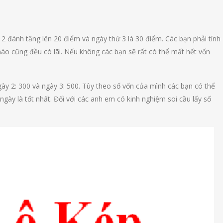
2 đánh tăng lên 20 điểm và ngày thứ 3 là 30 điểm. Các bạn phải tính
nào cũng đều có lãi. Nếu không các bạn sẽ rất có thể mất hết vốn
gày 2: 300 và ngày 3: 500. Tùy theo số vốn của mình các bạn có thể
gày là tốt nhất. Đối với các anh em có kinh nghiệm soi cầu lấy số