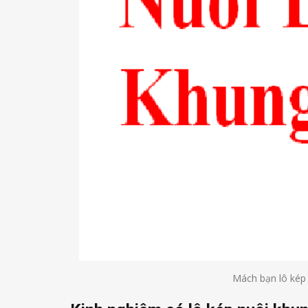
Mách bạn lô kép