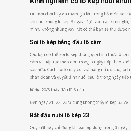
Kinh nghiệm có lô kép nuôi khu
Dù mới chơi hay đã tham gia lâu trong bộ môn soi cầu
khi nuôi khung lô kép 3 ngày. Dựa vào các kinh nghi
mình. Không những vậy, rất có thể bạn sẽ thu được 
Soi lô kép bằng đầu lô câm
Các bạn có thể soi lô kép thông qua hình thức lô câm
câm và tiếp tục theo dõi. Trong 3 ngày tiếp theo khôn
sau nữa. Cách soi lô này có khả năng nổ rất cao, an
phán đoán và quyết định nuôi cầu lô trong ngày tiếp 
Ví dụ:
20/3 thấy đầu lô 3 câm
Đến ngày 21, 22, 23/3 cũng không thấy lô kép 33 về
Bắt đầu nuôi lô kép 33
Quy luật này chỉ đúng khi bạn áp dụng trong 3 ngày