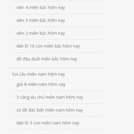
xiên 4 miền bắc hôm nay
xiên 3 miền bắc hôm nay
xiên 2 miền bắc hôm nay
dàn lô 10 con miền bắc hôm nay
đề đầu đuôi miền bắc hôm nay
Soi cầu miền nam hôm nay
giải 8 miền nam hôm nay
3 càng xíu chủ miền nam hôm nay
số đề đặc biệt miền nam hôm nay
dàn lô 3 con miền nam hôm nay