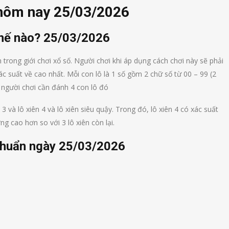
c hôm nay 25/03/2026
 thế nào? 25/03/2026
 trong giới chơi xổ số. Người chơi khi áp dụng cách chơi này sẽ phải
ác suất về cao nhất. Mỗi con lô là 1 số gồm 2 chữ số từ 00 – 99 (2
, người chơi cần đánh 4 con lô đó
ên 3 và lô xiên 4 và lô xiên siêu quậy. Trong đó, lô xiên 4 có xác suất
ng cao hơn so với 3 lô xiên còn lại.
 chuẩn ngày 25/03/2026