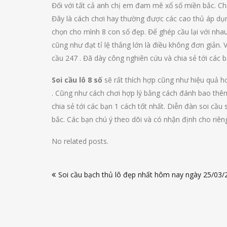
Đối với tất cả anh chị em đam mê xổ số miền bắc. Ch
Đây là cách chơi hay thường được các cao thủ áp dụn
chọn cho mình 8 con số đẹp. Để ghép cầu lại với nha
cũng như đạt tỉ lệ thắng lớn là điều không đơn giản. 
cầu 247 . Đã dày công nghiên cứu và chia sẻ tới các 
Soi cầu lô 8 số
sẽ rất thích hợp cũng như hiệu quả h
. Cũng như cách chơi hợp lý bằng cách đánh bao thêm
chia sẻ tới các bạn 1 cách tốt nhất. Diễn đàn soi cầ
bắc. Các bạn chú ý theo dõi và có nhận định cho riên
No related posts.
Điều
Soi cầu bạch thủ lô đẹp nhất hôm nay ngày 25/03/
hướng
bài
viết