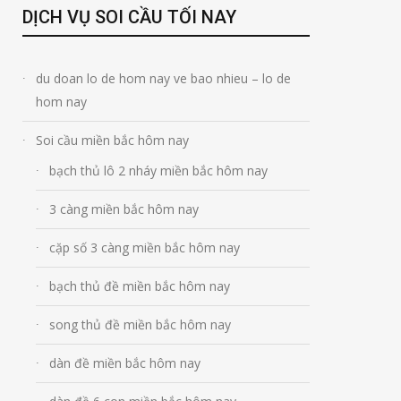
DỊCH VỤ SOI CẦU TỐI NAY
du doan lo de hom nay ve bao nhieu – lo de
hom nay
Soi cầu miền bắc hôm nay
bạch thủ lô 2 nháy miền bắc hôm nay
3 càng miền bắc hôm nay
cặp số 3 càng miền bắc hôm nay
bạch thủ đề miền bắc hôm nay
song thủ đề miền bắc hôm nay
dàn đề miền bắc hôm nay