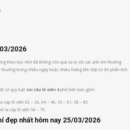
8
5/03/2026
riêng theo bạc nhớ đã không còn quá xa lạ với các anh em thường
ở thưởng trong nhiều ngày hoặc nhiều tháng liên tiếp từ đó phân tích
ột số quy luật
soi cầu lô xiên 4
phổ biến bao gồm:
cặp lô xiên 02 – 20, 04 – 40, 16 – 61, 58 – 85.
 ra cặp lô xiên 56 – 75.
phí đẹp nhất hôm nay 25/03/2026