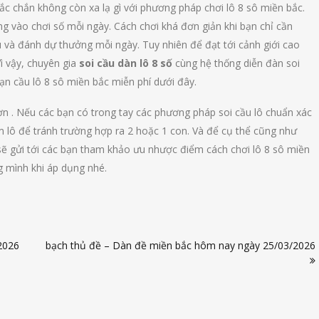
ắc chắn không còn xa lạ gì với phương pháp chơi lô 8 sô miền bắc.
g vào chơi số mỗi ngày. Cách chơi khá đơn giản khi bạn chỉ cần
u và đánh dự thưởng mỗi ngày. Tuy nhiên để đạt tới cảnh giới cao
Vì vậy, chuyên gia
soi cầu dàn lô 8 số
cùng hệ thống diễn đàn soi
bạn cầu lô 8 sô miền bắc miễn phí dưới đây.
ơn . Nếu các bạn có trong tay các phương pháp soi cầu lô chuẩn xác
 lô để tránh trường hợp ra 2 hoặc 1 con. Và để cụ thể cũng như
u sẽ gửi tới các bạn tham khảo ưu nhược điểm cách chơi lô 8 sô miền
g mình khi áp dụng nhé.
2026
bạch thủ đề – Dàn đề miền bắc hôm nay ngày 25/03/2026