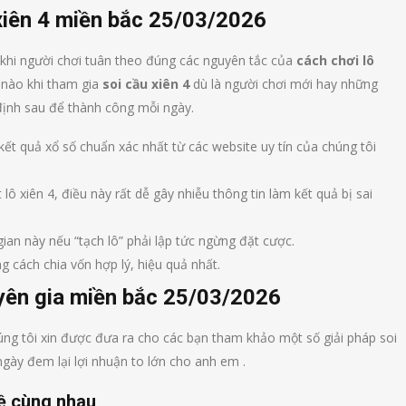
 xiên 4 miền bắc 25/03/2026
khi người chơi tuân theo đúng các nguyên tắc của
cách chơi lô
 nào khi tham gia
soi cầu xiên 4
dù là người chơi mới hay những
định sau để thành công mỗi ngày.
kết quả xổ số chuẩn xác nhất từ các website uy tín của chúng tôi
ô xiên 4, điều này rất dễ gây nhiễu thông tin làm kết quả bị sai
gian này nếu “tạch lô” phải lập tức ngừng đặt cược.
g cách chia vốn hợp lý, hiệu quả nhất.
uyên gia miền bắc 25/03/2026
úng tôi xin được đưa ra cho các bạn tham khảo một số giải pháp soi
gày đem lại lợi nhuận to lớn cho anh em .
về cùng nhau