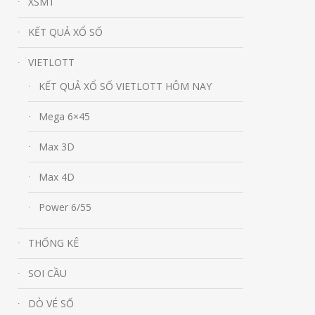
XSMT
KẾT QUẢ XỔ SỐ
VIETLOTT
KẾT QUẢ XỔ SỐ VIETLOTT HÔM NAY
Mega 6×45
Max 3D
Max 4D
Power 6/55
THỐNG KÊ
SOI CẦU
DÒ VÉ SỐ