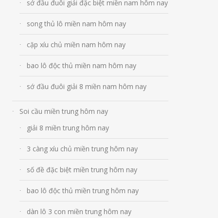
sớ đầu đuôi giải đặc biệt miền nam hôm nay
song thủ lô miền nam hôm nay
cặp xíu chủ miền nam hôm nay
bao lô độc thủ miền nam hôm nay
sớ đầu đuôi giải 8 miền nam hôm nay
Soi cầu miền trung hôm nay
giải 8 miền trung hôm nay
3 càng xíu chủ miền trung hôm nay
số đề đặc biệt miền trung hôm nay
bao lô độc thủ miền trung hôm nay
dàn lô 3 con miền trung hôm nay