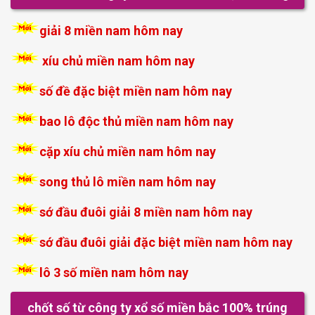
giải 8 miền nam hôm nay
xíu chủ miền nam hôm nay
số đề đặc biệt miền nam hôm nay
bao lô độc thủ miền nam hôm nay
cặp xíu chủ miền nam hôm nay
song thủ lô miền nam hôm nay
sớ đầu đuôi giải 8 miền nam hôm nay
sớ đầu đuôi giải đặc biệt miền nam hôm nay
lô 3 số miền nam hôm nay
chốt số từ công ty xổ số miền bắc 100% trúng