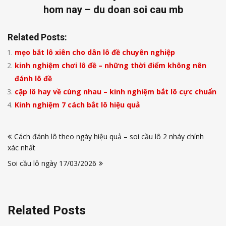
hom nay – du doan soi cau mb
Related Posts:
mẹo bắt lô xiên cho dân lô đề chuyên nghiệp
kinh nghiệm chơi lô đề – những thời điểm không nên
đánh lô đề
cặp lô hay về cùng nhau – kinh nghiệm bắt lô cực chuẩn
Kinh nghiệm 7 cách bắt lô hiệu quả
Điều
Cách đánh lô theo ngày hiệu quả – soi cầu lô 2 nháy chính
hướng
xác nhất
bài
Soi cầu lô ngày 17/03/2026
viết
Related Posts