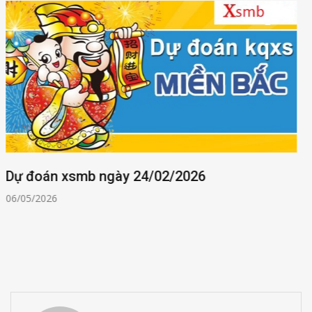
lô kép nuôi khung 2 ngày: bí kíp đầu tư sinh lời
năm 2026
06/05/2026