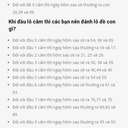
Đối với đít 9 câm thì ngày hôm sau sẽ thường ra con
29,39 và 99.
Khi đầu lô câm thì các bạn nên đánh lô đề con
gì?
Đối với đầu 0 câm thì ngày hôm sau sẽ ra 04, 06 và 09.
Đối với đầu 1 câm thì ngay hôm sau thường ra 16 và 17.
Đối với đầu 2 câm thì hôm sau sẽ ra 21, 25 và 29.
Đối với đầu 3 câm thì ngay hôm sau sẽ ra 30, 36 và 39.
Đối với đầu 4 câm thì ngay hôm sau sẽ ra 40,44 và 45.
Đối với đầu 5 câm thì ngay hôm sau sẽ ra 54 và 59.
Đối với đầu 6 câm thì ngay hôm sau sẽ thường ra 61 và
63.
Đối với đầu 7 câm thì ngay hôm sau sẽ ra 70,71 và 75.
Đối với đầu 8 câm thì ngay hôm sau thường ra 80,82 và
89.
Đối với đầu 9 câm thì ngay hôm sau thường ra 95 và 92.