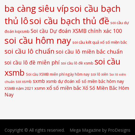
ba càng siêu víp
soi cầu bạch
thủ lô
soi cầu bạch thủ đề
soi cầu dự
Soi cầu Dự đoán XSMB chính xác 100
đoán kqxsmb
soi cầu hôm nay
soi cầu kết quả xổ số miền bắc
soi cầu lô chuẩn
soi cầu lô miền bắc chuẩn
soi cầu
soi cầu lô đề miễn phí
soi cầu lô đề xsmb
xsmb
Soi cầu XSMB miễn phí ngày hôm nay
soi lô xiên
Soi lô xiên
sxmb
xsmb dự đoán xổ số miền bắc hôm nay
soi xsmb
chuẩn
xổ số miền bắc
Xổ Số Miền Bắc Hôm
xsmn
XSMB năm 2021
Nay
Copyright © All rights reserved.
Mega Magazine by
ProDesigns