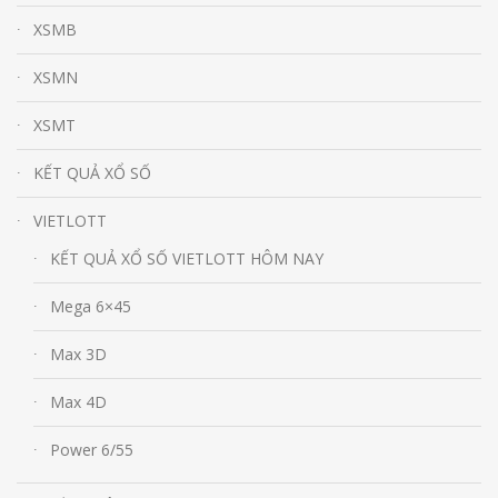
XSMB
XSMN
XSMT
KẾT QUẢ XỔ SỐ
VIETLOTT
KẾT QUẢ XỔ SỐ VIETLOTT HÔM NAY
Mega 6×45
Max 3D
Max 4D
Power 6/55