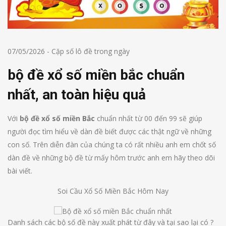
07/05/2026
-
Cặp số lô đề trong ngày
bộ đề xổ số miền bắc chuẩn
nhất, an toàn hiệu quả
Với
bộ đề xổ số miền Bắc
chuẩn nhất từ 00 đến 99 sẽ giúp
người đọc tìm hiểu về dàn đề biết được các thật ngữ về những
con số. Trên diễn đàn của chúng ta có rất nhiều anh em chốt số
dàn đề về những bộ đề từ mấy hôm trước anh em hãy theo dõi
bài viết.
Soi Cầu Xổ Số Miền Bắc Hôm Nay
Danh sách các bộ số đề này xuất phát từ đây và tại sao lại có ?