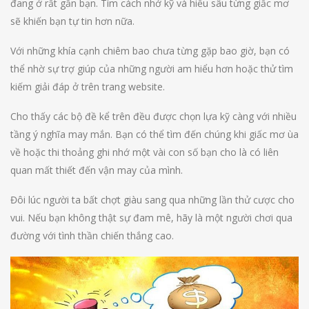
đang ở rất gần bạn. Tìm cách nhớ kỹ và hiểu sâu từng giấc mơ
sẽ khiến bạn tự tin hơn nữa.
Với những khía cạnh chiêm bao chưa từng gặp bao giờ, bạn có
thể nhờ sự trợ giúp của những người am hiểu hơn hoặc thử tìm
kiếm giải đáp ở trên trang website.
Cho thấy các bộ đề kể trên đều được chọn lựa kỹ càng với nhiều
tầng ý nghĩa may mắn. Bạn có thể tìm đến chúng khi giấc mơ ùa
về hoặc thi thoảng ghi nhớ một vài con số bạn cho là có liên
quan mất thiết đến vận may của mình.
Đôi lúc người ta bất chợt giàu sang qua những lần thử cược cho
vui. Nếu bạn không thật sự đam mê, hãy là một người chơi qua
đường với tình thần chiến thắng cao.