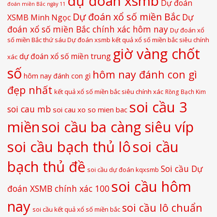
dự đoán xsmb
Dự đoán
đoán miền Bắc ngày 11
Dự đoán xổ số miền Bắc
Dự
XSMB Minh Ngọc
đoán xổ số miền Bắc chính xác hôm nay
Dự đoán xổ
số miền Bắc thứ sáu Dự đoán xsmb kết quả xổ số miền bắc siêu chính
giờ vàng chốt
dự đoán xổ số miền trung
xác
số
hôm nay đánh con gì
hôm nay đánh con gì
đẹp nhất
kết quả xổ số miền bắc siêu chính xác
Rồng Bạch Kim
soi cầu 3
soi cau mb
soi cau xo so mien bac
miền
soi cầu ba càng siêu víp
soi cầu bạch thủ lô
soi cầu
bạch thủ đề
Soi cầu Dự
soi cầu dự đoán kqxsmb
soi cầu hôm
đoán XSMB chính xác 100
nay
soi cầu lô chuẩn
soi cầu kết quả xổ số miền bắc