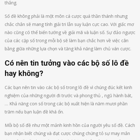
thắng.
Số đề không phải là một môn cá cược quá thần thánh nhưng
chắc chắn sẽ mang tính giải tri lẫn suy luận cực cao. Với giấc mơ
nào cũng có thể biến tướng về giải mã và luận số. Sự đảo ngược
của các cặp số trong mỗi bộ sẽ làm bạn chắc hơn về việc cân
bằng giữa những lựa chọn và tăng khả năng làm chủ ván cược.
Có nên tin tưởng vào các bộ số lô đề
hay không?
Các bạn nên tin vào các bộ số trong lô đề vì chúng đúc kết kinh
nghiệm của những người đi trước và phong thủ , ngũ hành bát,
… Khả năng con số trong các bộ xuất hiện là năm mươi phần
trăm nếu bạn luận đề khá ổn.
Mỗi bộ số đề như một mảnh kinh hồn của người yêu số đề. Cách
bạn nhận biết chúng và đạt cược chúng chứng tỏ sự may mắn