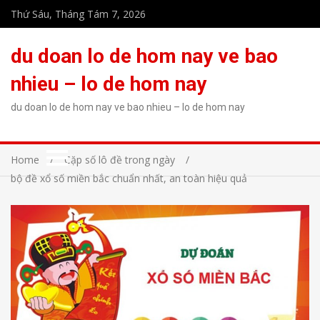
Thứ Sáu, Tháng Tám 7, 2026
du doan lo de hom nay ve bao
nhieu – lo de hom nay
du doan lo de hom nay ve bao nhieu – lo de hom nay
Home
Cặp số lô đề trong ngày
bộ đề xổ số miền bắc chuẩn nhất, an toàn hiệu quả