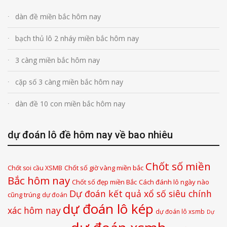
dàn đề miền bắc hôm nay
bạch thủ lô 2 nháy miền bắc hôm nay
3 càng miền bắc hôm nay
cặp số 3 càng miền bắc hôm nay
dàn đề 10 con miền bắc hôm nay
dự đoán lô đề hôm nay về bao nhiêu
Chốt số miền
Chốt số giờ vàng miền bắc
Chốt soi cầu XSMB
Bắc hôm nay
Chốt số đẹp miền Bắc
Cách đánh lô ngày nào
Dự đoán kết quả xổ số siêu chính
cũng trúng
dự đoán
dự đoán lô kép
xác hôm nay
dự đoán lô xsmb
Dự