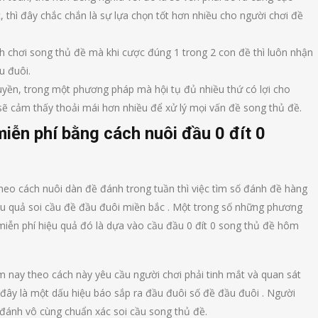
c, thì đây chắc chắn là sự lựa chọn tốt hơn nhiều cho người chơi đề
ch chơi song thủ đề mà khi cược đúng 1 trong 2 con đề thì luôn nhận
u đuôi.
huyền, trong một phương pháp mà hội tụ đủ nhiều thứ có lợi cho
 sẽ cảm thấy thoải mái hơn nhiều để xử lý mọi vấn đề song thủ đề.
iễn phí bằng cách nuôi đầu 0 đít 0
heo cách nuôi dàn đề đánh trong tuần thì việc tìm số đánh đề hàng
u quả soi cầu đề đầu đuôi miền bắc . Một trong số những phương
ễn phí hiệu quả đó là dựa vào cầu đầu 0 đít 0 song thủ đề hôm
 nay theo cách này yêu cầu người chơi phải tinh mắt và quan sát
thì đây là một dấu hiệu báo sắp ra đầu đuôi số đề đầu đuôi . Người
 đánh vô cùng chuẩn xác soi cầu song thủ đề.