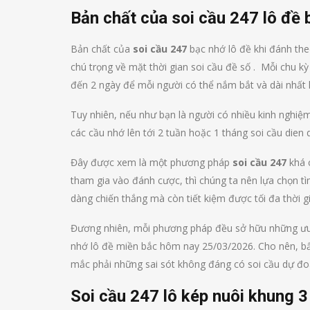
Bản chất của soi cầu 247 lô đề
Bản chất của
soi cầu 247
bạc nhớ lô đề khi đánh the
chú trọng về mặt thời gian soi cầu đề số . Mỗi chu k
đến 2 ngày để mỗi người có thể nắm bắt và dài nhất là
Tuy nhiên, nếu như bạn là người có nhiều kinh nghiệ
các cầu nhớ lên tới 2 tuần hoặc 1 tháng soi cầu dien 
Đây được xem là một phương pháp
soi cầu 247
khá c
tham gia vào đánh cược, thì chúng ta nên lựa chọn 
dàng chiến thắng mà còn tiết kiệm được tối đa thời gi
Đương nhiên, mỗi phương pháp đều sở hữu những ưu 
nhớ lô đề miền bắc hôm nay 25/03/2026. Cho nên, bất
mắc phải những sai sót không đáng có soi cầu dự đo
Soi cầu 247 lô kép nuôi khung 