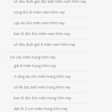
sớ đầu đuôi giải đặc biệt miền nam hôm nay
song thủ lô miền nam hôm nay
cặp xíu chủ miền nam hôm nay
bao lô độc thủ miền nam hôm nay
sớ đầu đuôi giải 8 miền nam hôm nay
Soi cầu miền trung hôm nay
giải 8 miền trung hôm nay
3 càng xíu chủ miền trung hôm nay
số đề đặc biệt miền trung hôm nay
bao lô độc thủ miền trung hôm nay
dàn lô 3 con miền trung hôm nay