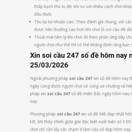
thấp bạch thủ lo đề. khi so với nhiều cách chơi khá
đầu đuôi.
Thu lại lợi nhuận cao: Theo đánh giá chung, với cá
được tiền thưởng cao hơn khi chơi lô soi cầu đề đầ
Thoải mái tâm lý khi chơi: Đi theo phản ứng dây c
người chơi như thế thì có thể khẳng định rằng bạn
Xin soi cầu 247 số đề hôm nay m
25/03/2026
Ngoài phương pháp
soi cầu 247
xin số đề hôm nay t
ngày cũng được người chơi vô cùng ưa chuộng và hiệ
pháp xin
soi cầu 247
số đề miền Bắc ngày hôm nay mi
nay.
Phương pháp
soi cầu 247
xin số đề MB đẹp nhất hôm
tốt, khi thấy chính giữa giải đặc biệt xuất hiện số 0 
chơi chỉ cần lấy các chạm 0 làm cầu số đẹp hôm nay