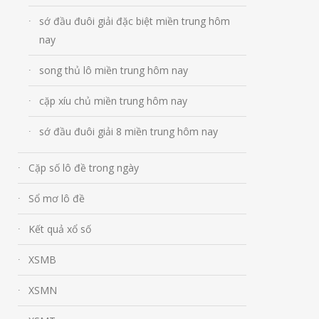
sớ đầu đuôi giải đặc biệt miền trung hôm
nay
song thủ lô miền trung hôm nay
cặp xíu chủ miền trung hôm nay
sớ đầu đuôi giải 8 miền trung hôm nay
Cặp số lô đề trong ngày
Sổ mơ lô đề
Kết quả xổ số
XSMB
XSMN