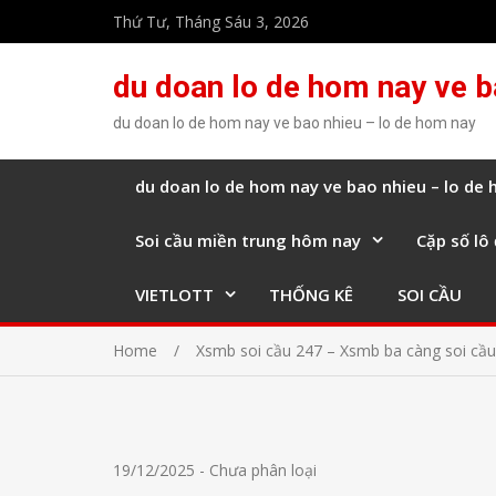
Thứ Tư, Tháng Sáu 3, 2026
du doan lo de hom nay ve b
du doan lo de hom nay ve bao nhieu – lo de hom nay
du doan lo de hom nay ve bao nhieu – lo de
Soi cầu miền trung hôm nay
Cặp số lô
VIETLOTT
THỐNG KÊ
SOI CẦU
Home
Xsmb soi cầu 247 – Xsmb ba càng soi cầ
19/12/2025
-
Chưa phân loại