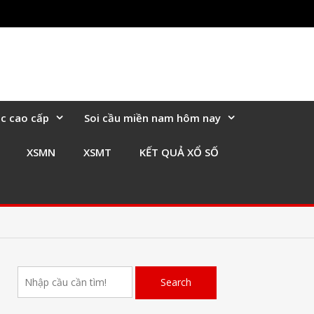
ắc cao cấp
Soi cầu miền nam hôm nay
XSMN
XSMT
KẾT QUẢ XỔ SỐ
Search