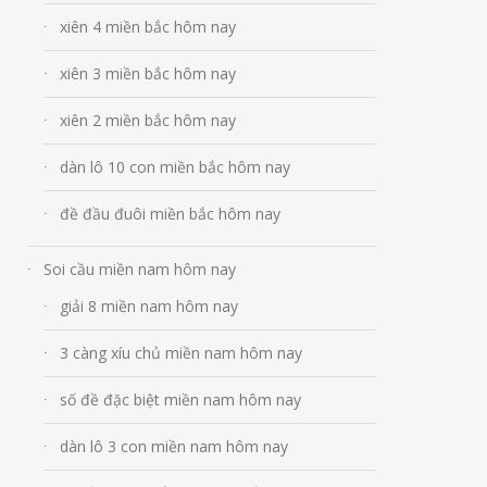
xiên 4 miền bắc hôm nay
xiên 3 miền bắc hôm nay
xiên 2 miền bắc hôm nay
dàn lô 10 con miền bắc hôm nay
đề đầu đuôi miền bắc hôm nay
Soi cầu miền nam hôm nay
giải 8 miền nam hôm nay
3 càng xíu chủ miền nam hôm nay
số đề đặc biệt miền nam hôm nay
dàn lô 3 con miền nam hôm nay