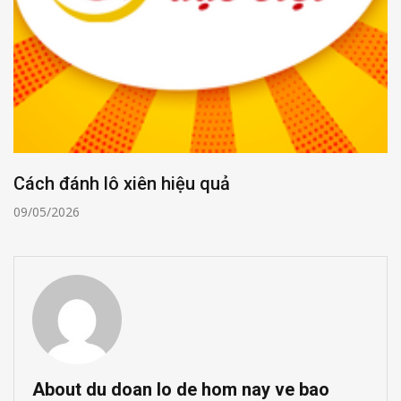
Mách nhỏ cho bạn cách nuôi bạc nhớ lô tô ra
theo lô tô
09/05/2026
About du doan lo de hom nay ve bao