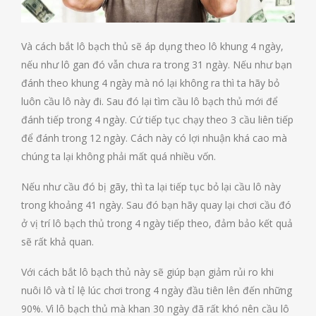
Và cách bắt lô bạch thủ sẽ áp dụng theo lô khung 4 ngày,
nếu như lô gan đó vẫn chưa ra trong 31 ngày. Nếu như bạn
đánh theo khung 4 ngày mà nó lại không ra thì ta hãy bỏ
luôn cầu lô này đi. Sau đó lại tìm cầu lô bạch thủ mới để
đánh tiếp trong 4 ngày. Cứ tiếp tục chạy theo 3 cầu liên tiếp
để đánh trong 12 ngày. Cách này có lợi nhuận khá cao mà
chúng ta lại không phải mất quá nhiều vốn.
Nếu như cầu đó bị gãy, thì ta lại tiếp tục bỏ lại cầu lô này
trong khoảng 41 ngày. Sau đó bạn hãy quay lại chơi cầu đó
ở vị trí lô bạch thủ trong 4 ngày tiếp theo, đảm bảo kết quả
sẽ rất khả quan.
Với cách bắt lô bạch thủ này sẽ giúp bạn giảm rủi ro khi
nuôi lô và tỉ lệ lúc chơi trong 4 ngày đầu tiên lên đến những
90%. Vì lô bạch thủ mà khan 30 ngày đã rất khó nên cầu lô