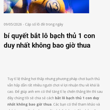
09/05/2026
-
Cặp số lô đề trong ngày
bí quyết bắt lô bạch thủ 1 con
duy nhất không bao giờ thua
Tuy tỉ lệ thắng hơi thấp nhưng phương pháp chơi bạch thủ
vẫn hấp dẫn rất nhiều người chơi vì lợi nhuận thu về khá là
cao. Để giúp anh em có thể tăng tỉ lẹ chiến thắng lên thì sau
đây chúng tôi sẽ chia sẻ cách
bắt lô bạch thủ 1 con duy
nhất không bao giờ thua
. Các bạn có thể tham khảo và