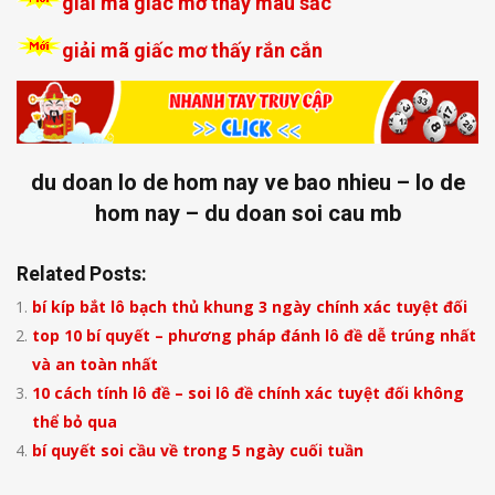
giải mã giấc mơ thấy màu sắc
giải mã giấc mơ thấy rắn cắn
du doan lo de hom nay ve bao nhieu – lo de
hom nay – du doan soi cau mb
Related Posts:
bí kíp bắt lô bạch thủ khung 3 ngày chính xác tuyệt đối
top 10 bí quyết – phương pháp đánh lô đề dễ trúng nhất
và an toàn nhất
10 cách tính lô đề – soi lô đề chính xác tuyệt đối không
thể bỏ qua
bí quyết soi cầu về trong 5 ngày cuối tuần