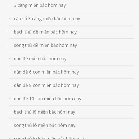
3 càng miền bắc hôm nay
cặp số 3 càng miền bắc hôm nay
bạch thủ đề miền bắc hôm nay
song thủ đề miền bắc hôm nay
dàn đề miền bắc hôm nay
dàn đề 6 con miền bắc hôm nay
dàn đề 8 con miền bắc hôm nay
dàn đề 10 con miền bắc hôm nay
bạch thủ lô miền bắc hôm nay
song thủ lô miền bắc hôm nay
song thủ lô kép miền bắc hôm nay