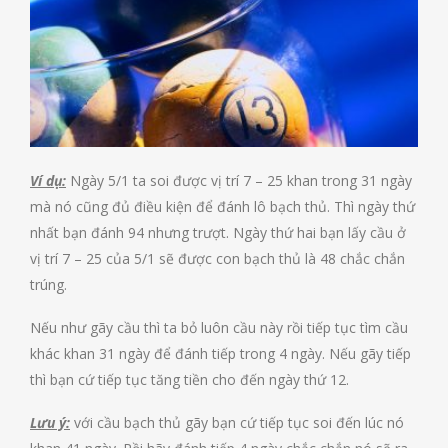
Ví dụ:
Ngày 5/1 ta soi được vị trí 7 – 25 khan trong 31 ngày
mà nó cũng đủ điều kiện để đánh lô bạch thủ. Thì ngày thứ
nhất bạn đánh 94 nhưng trượt. Ngày thứ hai bạn lấy cầu ở
vị trí 7 – 25 của 5/1 sẽ được con bạch thủ là 48 chắc chắn
trúng.
Nếu như gãy cầu thì ta bỏ luôn cầu này rồi tiếp tục tìm cầu
khác khan 31 ngày để đánh tiếp trong 4 ngày. Nếu gãy tiếp
thì bạn cứ tiếp tục tăng tiền cho đến ngày thứ 12.
Lưu ý:
với cầu bạch thủ gãy bạn cứ tiếp tục soi đến lúc nó