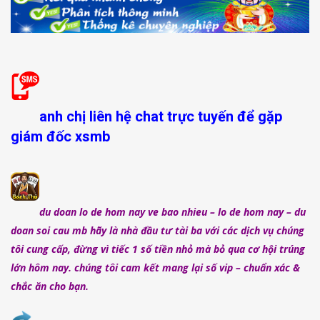
anh chị liên hệ chat trực tuyến để gặp
giám đốc xsmb
du doan lo de hom nay ve bao nhieu – lo de hom nay – du
doan soi cau mb hãy là nhà đầu tư tài ba với các dịch vụ chúng
tôi cung cấp, đừng vì tiếc 1 số tiền nhỏ mà bỏ qua cơ hội trúng
lớn hôm nay. chúng tôi cam kết mang lại số vip – chuẩn xác &
chắc ăn cho bạn.