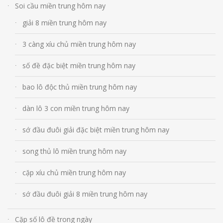
Soi cầu miền trung hôm nay
giải 8 miền trung hôm nay
3 càng xíu chủ miền trung hôm nay
số đề đặc biệt miền trung hôm nay
bao lô độc thủ miền trung hôm nay
dàn lô 3 con miền trung hôm nay
sớ đầu đuôi giải đặc biệt miền trung hôm nay
song thủ lô miền trung hôm nay
cặp xíu chủ miền trung hôm nay
sớ đầu đuôi giải 8 miền trung hôm nay
Cặp số lô đề trong ngày