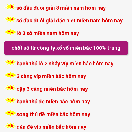
sớ đầu đuôi giải 8 miền nam hôm nay
sớ đầu đuôi giải đặc biệt miền nam hôm nay
lô 3 số miền nam hôm nay
chốt số từ công ty xổ số miền bắc 100% trúng
bạch thủ lô 2 nháy víp miền bắc hôm nay
3 càng víp miền bắc hôm nay
cặp 3 càng miền bắc hôm nay
bạch thủ đề miền bắc hôm nay
song thủ đề miền bắc hôm nay
dàn đề víp miền bắc hôm nay