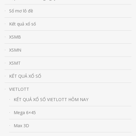
Sổ mơ lô đề
Kết quả xổ số
XSMB
XSMN
XSMT
KẾT QUẢ XỔ SỐ
VIETLOTT
KẾT QUẢ XỔ SỐ VIETLOTT HÔM NAY
Mega 6×45
Max 3D