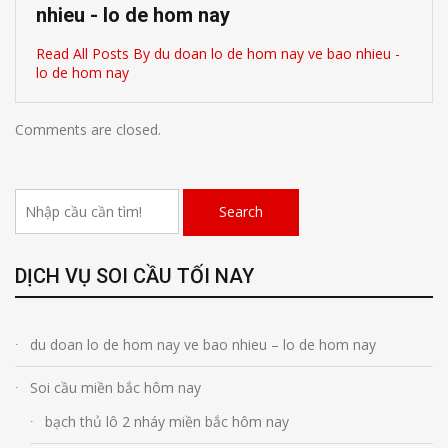
nhieu - lo de hom nay
Read All Posts By du doan lo de hom nay ve bao nhieu -
lo de hom nay
Comments are closed.
Search
DỊCH VỤ SOI CẦU TỐI NAY
du doan lo de hom nay ve bao nhieu – lo de hom nay
Soi cầu miền bắc hôm nay
bạch thủ lô 2 nháy miền bắc hôm nay