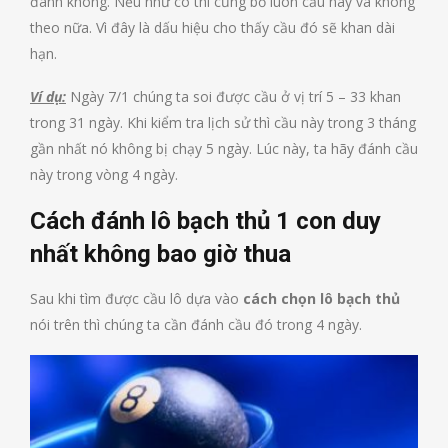
đánh không. Nếu như có thì cũng bỏ luôn cầu này và không
theo nữa. Vì đây là dấu hiệu cho thấy cầu đó sẽ khan dài
hạn.
Ví dụ:
Ngày 7/1 chúng ta soi được cầu ở vị trí 5 – 33 khan
trong 31 ngày. Khi kiểm tra lịch sử thì cầu này trong 3 tháng
gần nhất nó không bị chạy 5 ngày. Lúc này, ta hãy đánh cầu
này trong vòng 4 ngày.
Cách đánh lô bạch thủ 1 con duy
nhất không bao giờ thua
Sau khi tìm được cầu lô dựa vào
cách chọn lô bạch thủ
nói trên thì chúng ta cần đánh cầu đó trong 4 ngày.