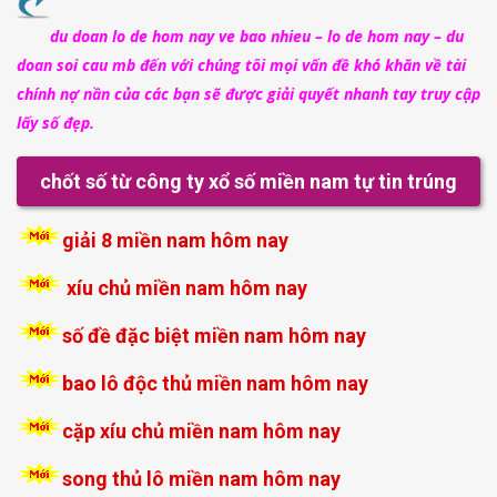
du doan lo de hom nay ve bao nhieu – lo de hom nay – du
doan soi cau mb đến với chúng tôi mọi vấn đề khó khăn về tài
chính nợ nần của các bạn sẽ được giải quyết nhanh tay truy cập
lấy số đẹp.
chốt số từ công ty xổ số miền nam tự tin trúng
giải 8 miền nam hôm nay
xíu chủ miền nam hôm nay
số đề đặc biệt miền nam hôm nay
bao lô độc thủ miền nam hôm nay
cặp xíu chủ miền nam hôm nay
song thủ lô miền nam hôm nay