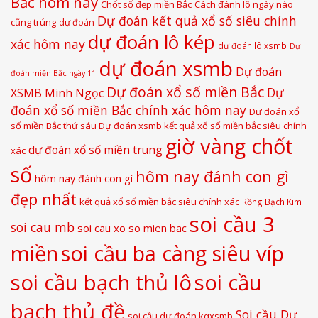
Bắc hôm nay
Chốt số đẹp miền Bắc
Cách đánh lô ngày nào
Dự đoán kết quả xổ số siêu chính
cũng trúng
dự đoán
dự đoán lô kép
xác hôm nay
dự đoán lô xsmb
Dự
dự đoán xsmb
Dự đoán
đoán miền Bắc ngày 11
Dự đoán xổ số miền Bắc
Dự
XSMB Minh Ngọc
đoán xổ số miền Bắc chính xác hôm nay
Dự đoán xổ
số miền Bắc thứ sáu Dự đoán xsmb kết quả xổ số miền bắc siêu chính
giờ vàng chốt
dự đoán xổ số miền trung
xác
số
hôm nay đánh con gì
hôm nay đánh con gì
đẹp nhất
kết quả xổ số miền bắc siêu chính xác
Rồng Bạch Kim
soi cầu 3
soi cau mb
soi cau xo so mien bac
miền
soi cầu ba càng siêu víp
soi cầu bạch thủ lô
soi cầu
bạch thủ đề
Soi cầu Dự
soi cầu dự đoán kqxsmb