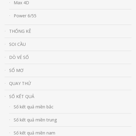
Max 4D
Power 6/55
THỐNG KÊ
SOI CẦU
DÒ VÉ SỐ
SỔ MƠ
QUAY THỬ
SỐ KẾT QUẢ
Số kết quả miền bắc
Số kết quả miền trung
Số kết quả miền nam