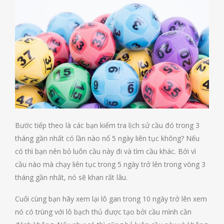
Bước tiếp theo là các bạn kiểm tra lịch sử cầu đó trong 3
tháng gần nhất có lần nào nổ 5 ngày liên tục không? Nếu
có thì bạn nên bỏ luôn cầu này đi và tìm cầu khác. Bởi vì
cầu nào mà chạy liên tục trong 5 ngày trở lên trong vòng 3
tháng gần nhất, nó sẽ khan rất lâu.
Cuối cùng bạn hãy xem lại lô gan trong 10 ngày trở lên xem
nó có trùng với lô bạch thủ được tạo bởi cầu mình cần