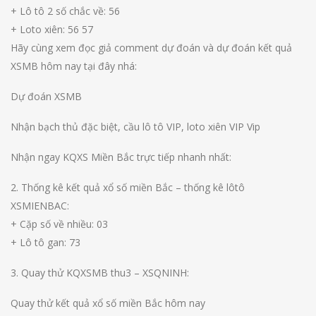
+ Lô tô 2 số chắc về: 56
+ Loto xiên: 56 57
Hãy cùng xem đọc giả comment dự đoán và dự đoán kết quả
XSMB hôm nay tại đây nhá:
Dự đoán XSMB
Nhận bạch thủ đặc biệt, cầu lô tô VIP, loto xiên VIP Vip
Nhận ngay KQXS Miền Bắc trực tiếp nhanh nhất:
2. Thống kê kết quả xổ số miền Bắc – thống kê lôtô
XSMIENBAC:
+ Cặp số về nhiều: 03
+ Lô tô gan: 73
3. Quay thử KQXSMB thu3 – XSQNINH:
Quay thử kết quả xổ số miền Bắc hôm nay