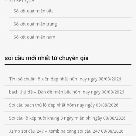
SỐ KẾT QUẢ
Số kết quả miền bắc
Số kết quả miền trung
Số kết quả miền nam
soi cầu mới nhất từ chuyên gia
Tìm số chuẩn lô xiên đẹp nhất hôm nay ngày 08/08/2026
bạch thủ đề – Dàn đề miền bắc hôm nay ngày 08/08/2026
Soi cầu bạch thủ lô đẹp nhất hôm nay ngày 08/08/2026
Soi cầu lô kép nuôi khung 3 ngày miễn phí ngày 08/08/2026
Xsmb soi cầu 247 – Xsmb ba càng soi cầu 247 08/08/2026