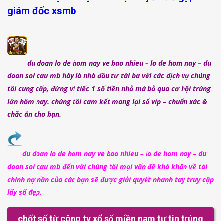
giám đốc xsmb
du doan lo de hom nay ve bao nhieu – lo de hom nay – du
doan soi cau mb hãy là nhà đầu tư tài ba với các dịch vụ chúng
tôi cung cấp, đừng vì tiếc 1 số tiền nhỏ mà bỏ qua cơ hội trúng
lớn hôm nay. chúng tôi cam kết mang lại số vip – chuẩn xác &
chắc ăn cho bạn.
du doan lo de hom nay ve bao nhieu – lo de hom nay – du
doan soi cau mb đến với chúng tôi mọi vấn đề khó khăn về tài
chính nợ nần của các bạn sẽ được giải quyết nhanh tay truy cập
lấy số đẹp.
chốt số từ công ty xổ số miền nam tự tin trúng