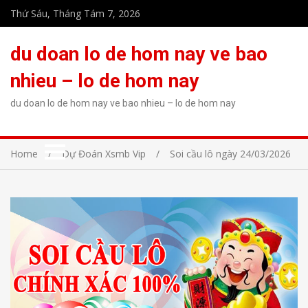
Thứ Sáu, Tháng Tám 7, 2026
du doan lo de hom nay ve bao
nhieu – lo de hom nay
du doan lo de hom nay ve bao nhieu – lo de hom nay
Home
Dự Đoán Xsmb Vip
Soi cầu lô ngày 24/03/2026