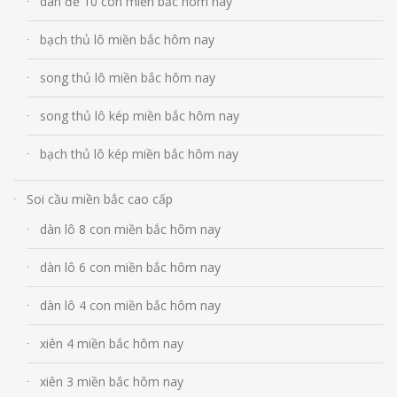
dàn đề 10 con miền bắc hôm nay
bạch thủ lô miền bắc hôm nay
song thủ lô miền bắc hôm nay
song thủ lô kép miền bắc hôm nay
bạch thủ lô kép miền bắc hôm nay
Soi cầu miền bắc cao cấp
dàn lô 8 con miền bắc hôm nay
dàn lô 6 con miền bắc hôm nay
dàn lô 4 con miền bắc hôm nay
xiên 4 miền bắc hôm nay
xiên 3 miền bắc hôm nay