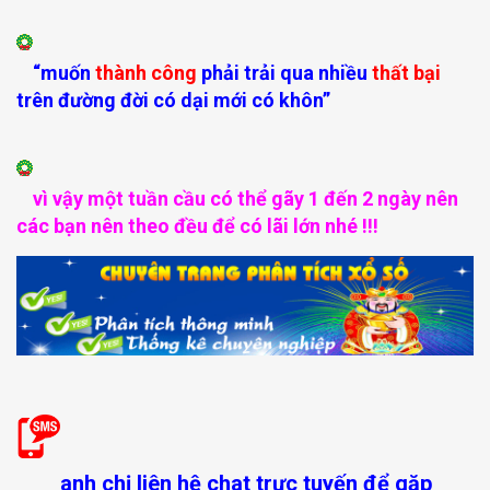
“muốn
thành công
phải trải qua nhiều
thất bại
trên đường đời có dại mới có khôn”
vì vậy một tuần cầu có thể gãy 1 đến 2 ngày nên
các bạn nên theo đều để có lãi lớn nhé !!!
anh chị liên hệ chat trực tuyến để gặp