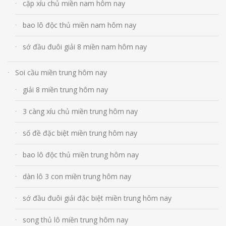
cặp xíu chủ miền nam hôm nay
bao lô độc thủ miền nam hôm nay
sớ đầu đuôi giải 8 miền nam hôm nay
Soi cầu miền trung hôm nay
giải 8 miền trung hôm nay
3 càng xíu chủ miền trung hôm nay
số đề đặc biệt miền trung hôm nay
bao lô độc thủ miền trung hôm nay
dàn lô 3 con miền trung hôm nay
sớ đầu đuôi giải đặc biệt miền trung hôm nay
song thủ lô miền trung hôm nay