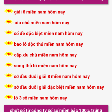
giải 8 miền nam hôm nay
xíu chủ miền nam hôm nay
số đề đặc biệt miền nam hôm nay
bao lô độc thủ miền nam hôm nay
cặp xíu chủ miền nam hôm nay
song thủ lô miền nam hôm nay
sớ đầu đuôi giải 8 miền nam hôm nay
sớ đầu đuôi giải đặc biệt miền nam hôm nay
lô 3 số miền nam hôm nay
chốt số từ công ty xổ số miền bắc 100% trúng