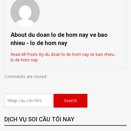
About du doan lo de hom nay ve bao
nhieu - lo de hom nay
Read All Posts By du doan lo de hom nay ve bao nhieu -
lo de hom nay
Comments are closed.
Search
DỊCH VỤ SOI CẦU TỐI NAY