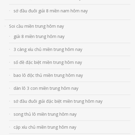
sớ đầu đuôi giải 8 miền nam hôm nay
Soi cầu miền trung hôm nay
giải 8 miền trung hôm nay
3 càng xíu chủ miền trung hôm nay
số đề đặc biệt miền trung hôm nay
bao lô độc thủ miền trung hôm nay
dàn lô 3 con miền trung hôm nay
sớ đầu đuôi giải đặc biệt miền trung hôm nay
song thủ lô miền trung hôm nay
cặp xíu chủ miền trung hôm nay