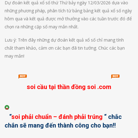
Dự đoán kết quả xổ số thứ Thứ bảy ngày 12/03/2026 dựa vào
những phương pháp, phân tích từ bảng bảng kết quả xổ số ngày
hôm qua và kết quả được mở thưởng vào các tuần trước đó để
chọn ra những cặp số may mắn nhất.
Lưu ý: Trên đây những dự đoán kết quả xổ số chỉ mang tính
chất tham khảo, cảm ơn các bạn đã tin tưởng. Chúc các bạn
may mắn!
soi cầu tại thần đồng soi .com
“
soi phải chuẩn – đánh phải trúng
“
chắc
chắn sẽ mang đến thành công cho bạn!!