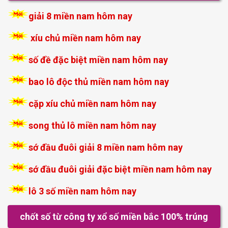
giải 8 miền nam hôm nay
xíu chủ miền nam hôm nay
số đề đặc biệt miền nam hôm nay
bao lô độc thủ miền nam hôm nay
cặp xíu chủ miền nam hôm nay
song thủ lô miền nam hôm nay
sớ đầu đuôi giải 8 miền nam hôm nay
sớ đầu đuôi giải đặc biệt miền nam hôm nay
lô 3 số miền nam hôm nay
chốt số từ công ty xổ số miền bắc 100% trúng