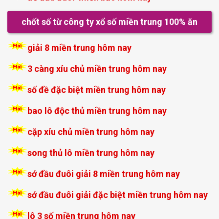
chốt số từ công ty xổ số miền trung 100% ăn
giải 8 miền trung hôm nay
3 càng xíu chủ miền trung hôm nay
số đề đặc biệt miền trung hôm nay
bao lô độc thủ miền trung hôm nay
cặp xíu chủ miền trung hôm nay
song thủ lô miền trung hôm nay
sớ đầu đuôi giải 8 miền trung hôm nay
sớ đầu đuôi giải đặc biệt miền trung hôm nay
lô 3 số miền trung hôm nay