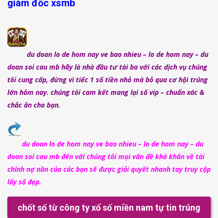
giám đốc xsmb
du doan lo de hom nay ve bao nhieu – lo de hom nay – du
doan soi cau mb hãy là nhà đầu tư tài ba với các dịch vụ chúng
tôi cung cấp, đừng vì tiếc 1 số tiền nhỏ mà bỏ qua cơ hội trúng
lớn hôm nay. chúng tôi cam kết mang lại số vip – chuẩn xác &
chắc ăn cho bạn.
du doan lo de hom nay ve bao nhieu – lo de hom nay – du
doan soi cau mb đến với chúng tôi mọi vấn đề khó khăn về tài
chính nợ nần của các bạn sẽ được giải quyết nhanh tay truy cập
lấy số đẹp.
chốt số từ công ty xổ số miền nam tự tin trúng