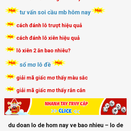
tư vấn soi cầu mb hôm nay
cách đánh lô trượt hiệu quả
cách đánh lô xiên hiệu quả
lô xiên 2 ăn bao nhiêu?
sổ mơ lô đề
giải mã giấc mơ thấy màu sắc
giải mã giấc mơ thấy rắn cắn
du doan lo de hom nay ve bao nhieu – lo de