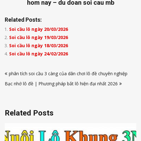
hom nay – du doan soi cau mb
Related Posts:
Soi cầu lô ngày 20/03/2026
Soi cầu lô ngày 19/03/2026
Soi cầu lô ngày 18/03/2026
Soi cầu lô ngày 24/02/2026
Điều
phân tích soi cầu 3 càng của dân chơi lô đề chuyên nghiệp
hướng
Bạc nhớ lô đề | Phương pháp bắt lô hiện đại nhất 2026
bài
viết
Related Posts