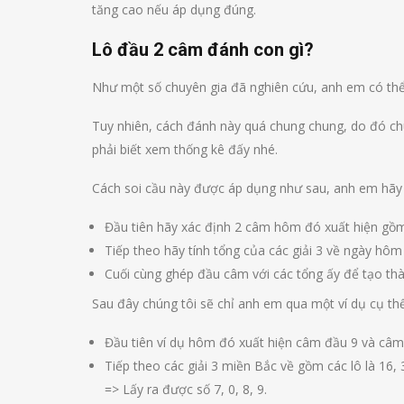
tăng cao nếu áp dụng đúng.
Lô đầu 2 câm đánh con gì?
Như một số chuyên gia đã nghiên cứu, anh em có thể 
Tuy nhiên, cách đánh này quá chung chung, do đó ch
phải biết xem thống kê đấy nhé.
Cách soi cầu này được áp dụng như sau, anh em hãy
Đầu tiên hãy xác định 2 câm hôm đó xuất hiện gồ
Tiếp theo hãy tính tổng của các giải 3 về ngày hôm
Cuối cùng ghép đầu câm với các tổng ấy để tạo th
Sau đây chúng tôi sẽ chỉ anh em qua một ví dụ cụ th
Đầu tiên ví dụ hôm đó xuất hiện câm đầu 9 và câm 3
Tiếp theo các giải 3 miền Bắc về gồm các lô là 16, 37
=> Lấy ra được số 7, 0, 8, 9.