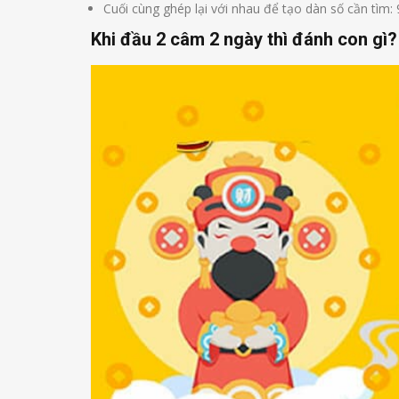
Cuối cùng ghép lại với nhau để tạo dàn số cần tìm: 9
Khi đầu 2 câm 2 ngày thì đánh con gì?