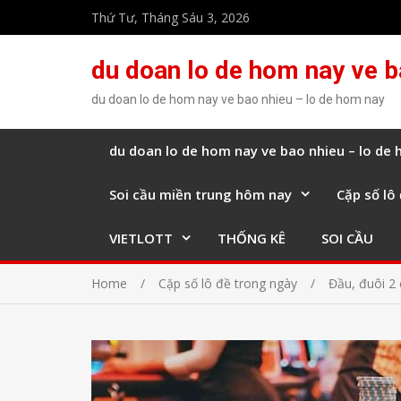
Thứ Tư, Tháng Sáu 3, 2026
du doan lo de hom nay ve b
du doan lo de hom nay ve bao nhieu – lo de hom nay
du doan lo de hom nay ve bao nhieu – lo de
Soi cầu miền trung hôm nay
Cặp số lô
VIETLOTT
THỐNG KÊ
SOI CẦU
Home
Cặp số lô đề trong ngày
Đầu, đuôi 2