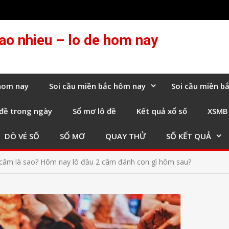
ao nhieu – lo de hom nay
 hom nay
Soi cầu miền bắc hôm nay
Soi cầu miền b
 đề trong ngày
Sổ mơ lô đề
Kết quả xổ số
XSMB
DÒ VÉ SỐ
SỔ MƠ
QUAY THỬ
SỐ KẾT QUẢ
 câm là sao? Hôm nay lô đầu 2 câm đánh con gì hôm sau?