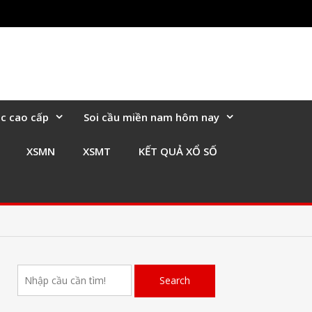
ắc cao cấp
Soi cầu miền nam hôm nay
XSMN
XSMT
KẾT QUẢ XỔ SỐ
Search