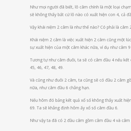
Như mọi người đã biết, lô câm chính là một loại chạ
sẽ không thấy bất cứ lô nào có xuất hiện con 4, cả đầu
Vậy khái niệm 2 câm là như thế nào? Có phải là câm 
Khái niệm 2 câm là việc xuất hiện 2 câm cũng một lúc
sự xuất hiện của một câm khác nữa, ví dụ như câm 9
Tương tự như câm đuôi, ta sẽ có câm đầu 4 nếu kết q
45, 46, 47, 48, 49.
Và cũng như đuôi 2 câm, ta cũng sẽ có đầu 2 câm gồ
nữa, như câm đầu 6 chẳng hạn.
Nếu hôm đó bảng kết quả xổ số không thấy xuất hiện c
69. Ta sẽ khẳng định hôm ấy xổ số câm đầu 6.
Như vậy ta đã có 2 đầu câm gồm câm đầu 4 và câm đ