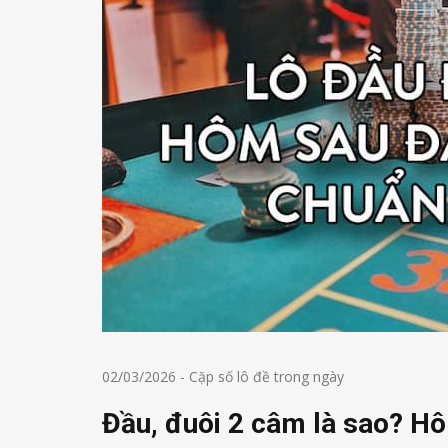
02/03/2026
-
Cặp số lô đề trong ngày
Đầu, đuôi 2 câm là sao? Hô