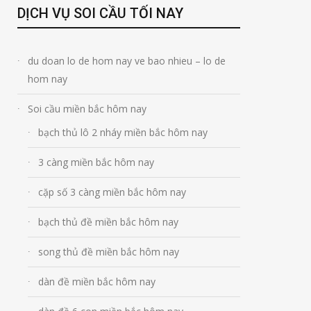
DỊCH VỤ SOI CẦU TỐI NAY
du doan lo de hom nay ve bao nhieu – lo de
hom nay
Soi cầu miền bắc hôm nay
bạch thủ lô 2 nháy miền bắc hôm nay
3 càng miền bắc hôm nay
cặp số 3 càng miền bắc hôm nay
bạch thủ đề miền bắc hôm nay
song thủ đề miền bắc hôm nay
dàn đề miền bắc hôm nay