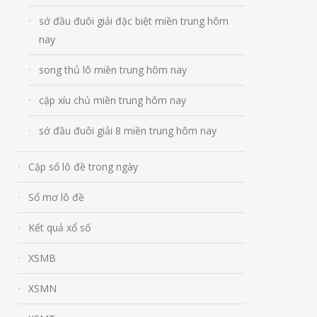
sớ đầu đuôi giải đặc biệt miền trung hôm
nay
song thủ lô miền trung hôm nay
cặp xíu chủ miền trung hôm nay
sớ đầu đuôi giải 8 miền trung hôm nay
Cặp số lô đề trong ngày
Sổ mơ lô đề
Kết quả xổ số
XSMB
XSMN