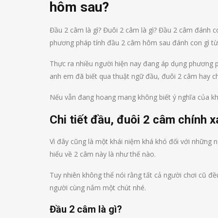
hôm sau?
Đầu 2 câm là gì? Đuôi 2 câm là gì? Đầu 2 câm đánh 
phương pháp tính đầu 2 câm hôm sau đánh con gì từ
Thực ra nhiều người hiện nay đang áp dụng phương p
anh em đã biết qua thuật ngữ đầu, đuôi 2 câm hay c
Nếu vẫn đang hoang mang không biết ý nghĩa của khái
Chi tiết đầu, đuôi 2 câm chính 
Vì đây cũng là một khái niệm khá khó đối với những n
hiểu về 2 câm này là như thế nào.
Tuy nhiên không thể nói rằng tất cả người chơi cũ đề
người cùng nắm một chút nhé.
Đầu 2 câm là gì?