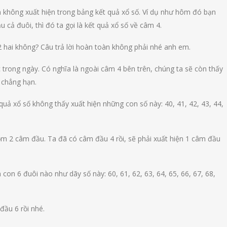
m không xuất hiện trong bảng kết quả xổ số. Ví dụ như hôm đó bạn
 cả đuôi, thì đó ta gọi là kết quả xổ số về câm 4.
2 hai không? Câu trả lời hoàn toàn không phải nhé anh em.
 trong ngày. Có nghĩa là ngoài câm 4 bên trên, chúng ta sẽ còn thấy
 chẳng hạn.
uả xổ số không thấy xuất hiện những con số này: 40, 41, 42, 43, 44,
m 2 câm đầu. Ta đã có câm đầu 4 rồi, sẽ phải xuất hiện 1 câm đầu
on 6 đuôi nào như dãy số này: 60, 61, 62, 63, 64, 65, 66, 67, 68,
ầu 6 rồi nhé.