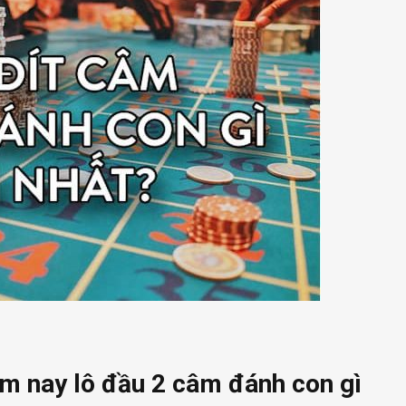
m nay lô đầu 2 câm đánh con gì