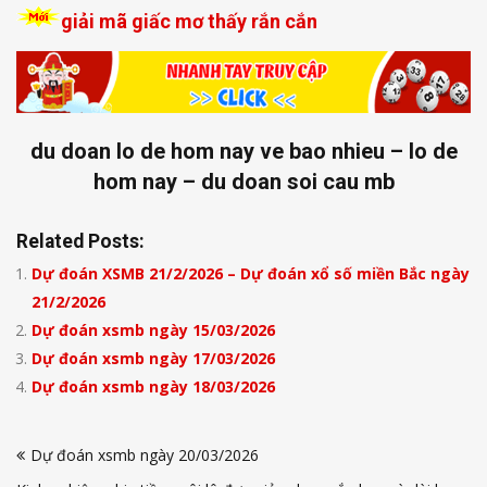
giải mã giấc mơ thấy rắn cắn
du doan lo de hom nay ve bao nhieu – lo de
hom nay – du doan soi cau mb
Related Posts:
Dự đoán XSMB 21/2/2026 – Dự đoán xổ số miền Bắc ngày
21/2/2026
Dự đoán xsmb ngày 15/03/2026
Dự đoán xsmb ngày 17/03/2026
Dự đoán xsmb ngày 18/03/2026
Điều
Dự đoán xsmb ngày 20/03/2026
hướng