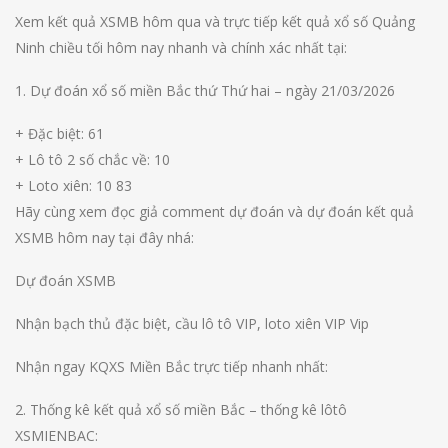
Xem kết quả XSMB hôm qua và trực tiếp kết quả xổ số Quảng
Ninh chiều tối hôm nay nhanh và chính xác nhất tại:
1. Dự đoán xổ số miền Bắc thứ Thứ hai – ngày 21/03/2026
+ Đặc biệt: 61
+ Lô tô 2 số chắc về: 10
+ Loto xiên: 10 83
Hãy cùng xem đọc giả comment dự đoán và dự đoán kết quả
XSMB hôm nay tại đây nhá:
Dự đoán XSMB
Nhận bạch thủ đặc biệt, cầu lô tô VIP, loto xiên VIP Vip
Nhận ngay KQXS Miền Bắc trực tiếp nhanh nhất:
2. Thống kê kết quả xổ số miền Bắc – thống kê lôtô
XSMIENBAC: