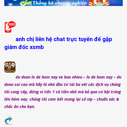
anh chị liên hệ chat trực tuyến để gặp
giám đốc xsmb
du doan lo de hom nay ve bao nhieu – lo de hom nay – du
doan soi cau mb hãy là nhà đầu tư tài ba với các dịch vụ chúng
tôi cung cấp, đừng vì tiếc 1 số tiền nhỏ mà bỏ qua cơ hội trúng
lớn hôm nay. chúng tôi cam kết mang lại số vip – chuẩn xác &
chắc ăn cho bạn.