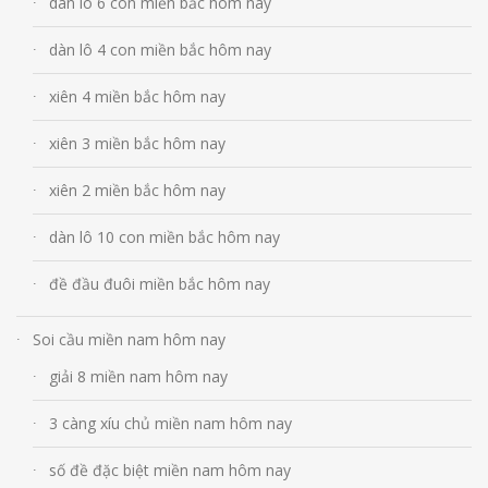
dàn lô 6 con miền bắc hôm nay
dàn lô 4 con miền bắc hôm nay
xiên 4 miền bắc hôm nay
xiên 3 miền bắc hôm nay
xiên 2 miền bắc hôm nay
dàn lô 10 con miền bắc hôm nay
đề đầu đuôi miền bắc hôm nay
Soi cầu miền nam hôm nay
giải 8 miền nam hôm nay
3 càng xíu chủ miền nam hôm nay
số đề đặc biệt miền nam hôm nay