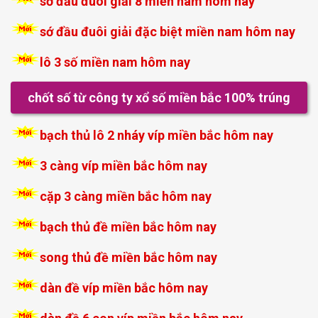
sớ đầu đuôi giải 8 miền nam hôm nay
sớ đầu đuôi giải đặc biệt miền nam hôm nay
lô 3 số miền nam hôm nay
chốt số từ công ty xổ số miền bắc 100% trúng
bạch thủ lô 2 nháy víp miền bắc hôm nay
3 càng víp miền bắc hôm nay
cặp 3 càng miền bắc hôm nay
bạch thủ đề miền bắc hôm nay
song thủ đề miền bắc hôm nay
dàn đề víp miền bắc hôm nay