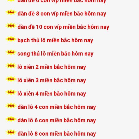
dàn đề 6 con víp miền bắc hôm nay
dàn đề 8 con víp miền bắc hôm nay
dàn đề 10 con víp miền bắc hôm nay
bạch thủ lô miền bắc hôm nay
song thủ lô miền bắc hôm nay
lô xiên 2 miền bắc hôm nay
lô xiên 3 miền bắc hôm nay
lô xiên 4 miền bắc hôm nay
dàn lô 4 con miền bắc hôm nay
dàn lô 6 con miền bắc hôm nay
dàn lô 8 con miền bắc hôm nay