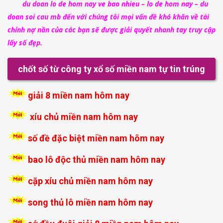
du doan lo de hom nay ve bao nhieu – lo de hom nay – du
doan soi cau mb đến với chúng tôi mọi vấn đề khó khăn về tài
chính nợ nần của các bạn sẽ được giải quyết nhanh tay truy cập
lấy số đẹp.
chốt số từ công ty xổ số miền nam tự tin trúng
giải 8 miền nam hôm nay
xíu chủ miền nam hôm nay
số đề đặc biệt miền nam hôm nay
bao lô độc thủ miền nam hôm nay
cặp xíu chủ miền nam hôm nay
song thủ lô miền nam hôm nay