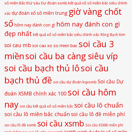
số miền Bắc thứ sáu Dự đoán xsmb kết quả xổ số miền bắc siêu chính
giờ vàng chốt
dự đoán xổ số miền trung
xác
số
hôm nay đánh con gì
hôm nay đánh con gì
đẹp nhất
kết quả xổ số miền bắc siêu chính xác
Rồng Bạch Kim
soi cầu 3
soi cau mb
soi cau xo so mien bac
miền
soi cầu ba càng siêu víp
soi cầu bạch thủ lô
soi cầu
bạch thủ đề
Soi cầu Dự
soi cầu dự đoán kqxsmb
soi cầu hôm
đoán XSMB chính xác 100
nay
soi cầu lô chuẩn
soi cầu kết quả xổ số miền bắc
soi cầu lô miền bắc chuẩn
soi cầu lô đề miễn phí
soi cầu xsmb
soi cầu lô đề xsmb
Soi cầu XSMB miễn phí
sxmb
xsmb dự đoán xổ số miền