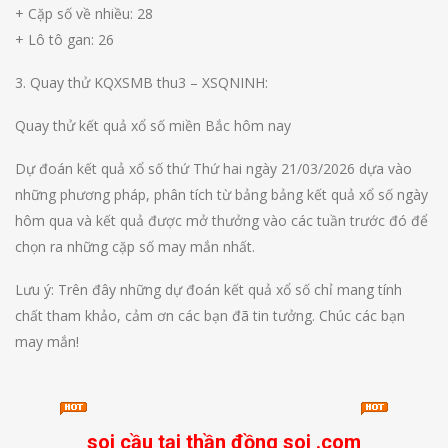
+ Cặp số về nhiều: 28
+ Lô tô gan: 26
3. Quay thử KQXSMB thu3 – XSQNINH:
Quay thử kết quả xổ số miền Bắc hôm nay
Dự đoán kết quả xổ số thứ Thứ hai ngày 21/03/2026 dựa vào
những phương pháp, phân tích từ bảng bảng kết quả xổ số ngày
hôm qua và kết quả được mở thưởng vào các tuần trước đó để
chọn ra những cặp số may mắn nhất.
Lưu ý: Trên đây những dự đoán kết quả xổ số chỉ mang tính
chất tham khảo, cảm ơn các bạn đã tin tưởng. Chúc các bạn
may mắn!
soi cầu tại thần đồng soi .com