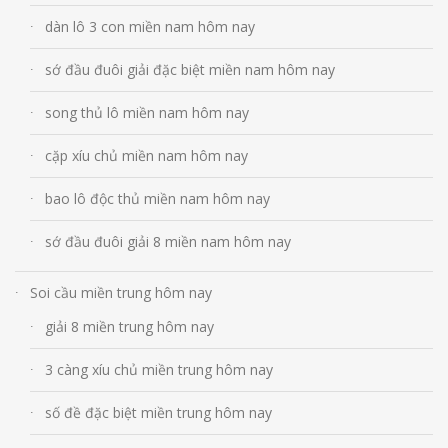
dàn lô 3 con miền nam hôm nay
sớ đầu đuôi giải đặc biệt miền nam hôm nay
song thủ lô miền nam hôm nay
cặp xíu chủ miền nam hôm nay
bao lô độc thủ miền nam hôm nay
sớ đầu đuôi giải 8 miền nam hôm nay
Soi cầu miền trung hôm nay
giải 8 miền trung hôm nay
3 càng xíu chủ miền trung hôm nay
số đề đặc biệt miền trung hôm nay