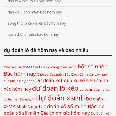
dàn lô 4 con miền bắc hôm nay
dàn đề 6 con miền bắc hôm nay
song thủ lô kép miền bắc hôm nay
bạch thủ lô miền bắc hôm nay
dự đoán lô đề hôm nay về bao nhiêu
Chốt số miền
Chốt số giờ vàng miền bắc
Chốt soi cầu XSMB
Bắc hôm nay
Chốt số đẹp miền Bắc
Cách đánh lô ngày nào
Dự đoán kết quả xổ số siêu chính
cũng trúng
dự đoán
dự đoán lô kép
xác hôm nay
dự đoán lô xsmb
Dự
dự đoán xsmb
Dự đoán
đoán miền Bắc ngày 11
Dự đoán xổ số miền Bắc
Dự
XSMB Minh Ngọc
đoán xổ số miền Bắc chính xác hôm nay
Dự đoán xổ