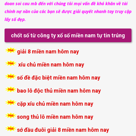
doan soi cau mb đến với chúng tôi mọi vấn đề khó khăn về tài
chính nợ nần của các bạn sẽ được giải quyết nhanh tay truy cập
lấy số đẹp.
chốt số từ công ty xổ số miền nam tự tin trúng
giải 8 miền nam hôm nay
xíu chủ miền nam hôm nay
số đề đặc biệt miền nam hôm nay
bao lô độc thủ miền nam hôm nay
cặp xíu chủ miền nam hôm nay
song thủ lô miền nam hôm nay
sớ đầu đuôi giải 8 miền nam hôm nay