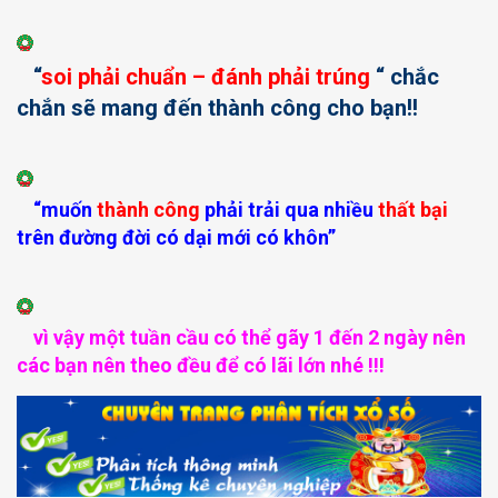
“
soi phải chuẩn – đánh phải trúng
“
chắc
chắn sẽ mang đến thành công cho bạn!!
“muốn
thành công
phải trải qua nhiều
thất bại
trên đường đời có dại mới có khôn”
vì vậy một tuần cầu có thể gãy 1 đến 2 ngày nên
các bạn nên theo đều để có lãi lớn nhé !!!