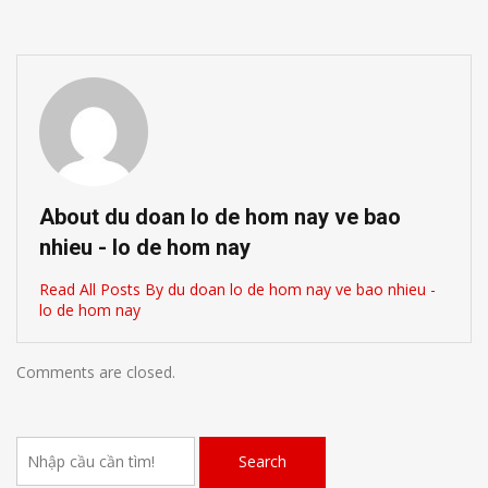
About du doan lo de hom nay ve bao
nhieu - lo de hom nay
Read All Posts By du doan lo de hom nay ve bao nhieu -
lo de hom nay
Comments are closed.
Search