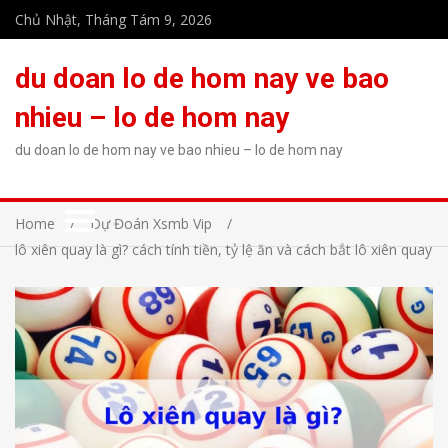
Chủ Nhật, Tháng Tám 9, 2026
du doan lo de hom nay ve bao
nhieu – lo de hom nay
du doan lo de hom nay ve bao nhieu – lo de hom nay
Home
Dự Đoán Xsmb Vip
lô xiên quay là gì? cách tính tiền, tỷ lệ ăn và cách bắt lô xiên quay