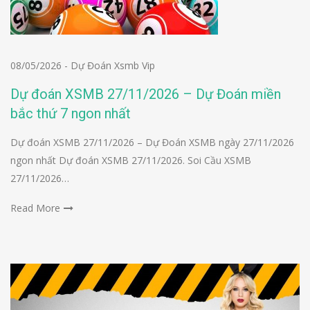
08/05/2026
-
Dự Đoán Xsmb Vip
Dự đoán XSMB 27/11/2026 – Dự Đoán miền
bắc thứ 7 ngon nhất
Dự đoán XSMB 27/11/2026 – Dự Đoán XSMB ngày 27/11/2026
ngon nhất Dự đoán XSMB 27/11/2026. Soi Cầu XSMB
27/11/2026…
Read More