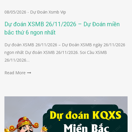
08/05/2026
-
Dự Đoán Xsmb Vip
Dự đoán XSMB 26/11/2026 – Dự Đoán miền
bắc thứ 6 ngon nhất
Dự đoán XSMB 26/11/2026 – Dự Đoán XSMB ngày 26/11/2026
ngon nhất Dự đoán XSMB 26/11/2026. Soi Cầu XSMB
26/11/2026…
Read More