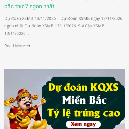
bắc thứ 7 ngon nhất
Dự đoán XSMB 13/11/2026 – Dự Đoán XSMB ngày 13/11/2026
ngon nhất Dự đoán XSMB 13/11/2026. Soi Cầu XSMB
13/11/2026…
Read More