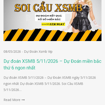
08/05/2026
-
Dự Đoán Xsmb Vip
Dự đoán XSMB 5/11/2026 – Dự Đoán miền bắc
thứ 6 ngon nhất
Dự đoán XSMB 5/11/2026 – Dự Đoán XSMB ngày 5/11/2026
ngon nhất Dự đoán XSMB 5/11/2026. Soi Cầu XSMB
5/11/2026…
Read More