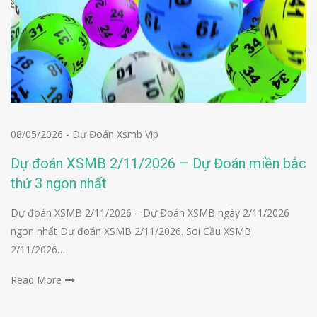
08/05/2026
-
Dự Đoán Xsmb Vip
Dự đoán XSMB 2/11/2026 – Dự Đoán miền bắc
thứ 3 ngon nhất
Dự đoán XSMB 2/11/2026 – Dự Đoán XSMB ngày 2/11/2026
ngon nhất Dự đoán XSMB 2/11/2026. Soi Cầu XSMB
2/11/2026…
Read More