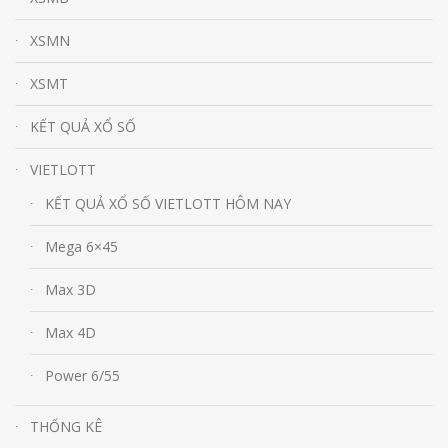
XSMN
XSMT
KẾT QUẢ XỔ SỐ
VIETLOTT
KẾT QUẢ XỔ SỐ VIETLOTT HÔM NAY
Mega 6×45
Max 3D
Max 4D
Power 6/55
THỐNG KÊ