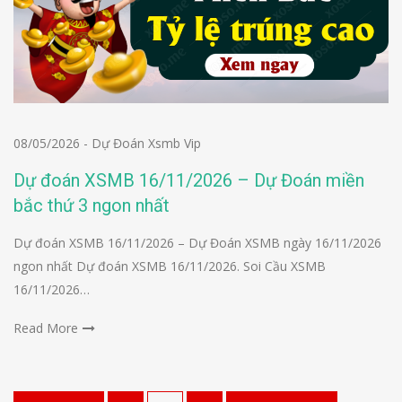
08/05/2026
-
Dự Đoán Xsmb Vip
Dự đoán XSMB 16/11/2026 – Dự Đoán miền
bắc thứ 3 ngon nhất
Dự đoán XSMB 16/11/2026 – Dự Đoán XSMB ngày 16/11/2026
ngon nhất Dự đoán XSMB 16/11/2026. Soi Cầu XSMB
16/11/2026…
Read More