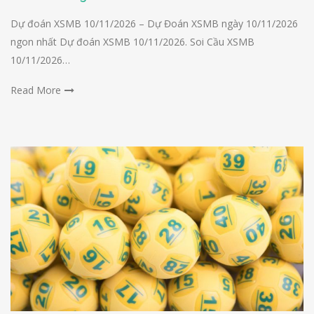
Dự đoán XSMB 10/11/2026 – Dự Đoán XSMB ngày 10/11/2026
ngon nhất Dự đoán XSMB 10/11/2026. Soi Cầu XSMB
10/11/2026…
Read More