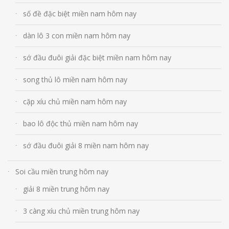
số đề đặc biệt miền nam hôm nay
dàn lô 3 con miền nam hôm nay
sớ đầu đuôi giải đặc biệt miền nam hôm nay
song thủ lô miền nam hôm nay
cặp xíu chủ miền nam hôm nay
bao lô độc thủ miền nam hôm nay
sớ đầu đuôi giải 8 miền nam hôm nay
Soi cầu miền trung hôm nay
giải 8 miền trung hôm nay
3 càng xíu chủ miền trung hôm nay