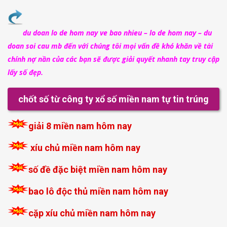
du doan lo de hom nay ve bao nhieu – lo de hom nay – du
doan soi cau mb đến với chúng tôi mọi vấn đề khó khăn về tài
chính nợ nần của các bạn sẽ được giải quyết nhanh tay truy cập
lấy số đẹp.
chốt số từ công ty xổ số miền nam tự tin trúng
giải 8 miền nam hôm nay
xíu chủ miền nam hôm nay
số đề đặc biệt miền nam hôm nay
bao lô độc thủ miền nam hôm nay
cặp xíu chủ miền nam hôm nay