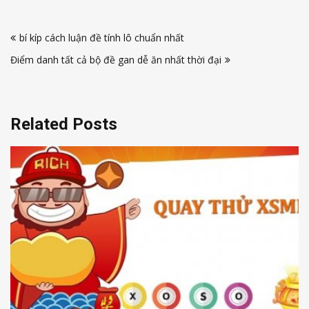
Điều
bí kíp cách luận đề tính lô chuẩn nhất
hướng
Điểm danh tất cả bộ đề gan dễ ăn nhất thời đại
bài
viết
Related Posts