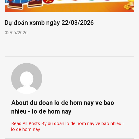
cặp lô hay về cùng nhau – kinh nghiệm bắt lô
cực chuẩn
05/05/2026
About du doan lo de hom nay ve bao
nhieu - lo de hom nay
Read All Posts By du doan lo de hom nay ve bao nhieu -
lo de hom nay