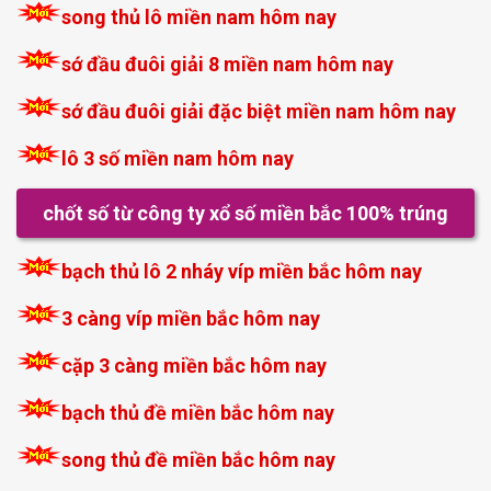
song thủ lô miền nam hôm nay
sớ đầu đuôi giải 8 miền nam hôm nay
sớ đầu đuôi giải đặc biệt miền nam hôm nay
lô 3 số miền nam hôm nay
chốt số từ công ty xổ số miền bắc 100% trúng
bạch thủ lô 2 nháy víp miền bắc hôm nay
3 càng víp miền bắc hôm nay
cặp 3 càng miền bắc hôm nay
bạch thủ đề miền bắc hôm nay
song thủ đề miền bắc hôm nay