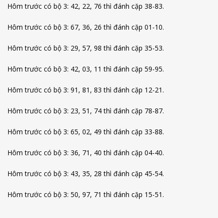
Hôm trước có bộ 3: 42, 22, 76 thì đánh cặp 38-83.
Hôm trước có bộ 3: 67, 36, 26 thì đánh cặp 01-10.
Hôm trước có bộ 3: 29, 57, 98 thì đánh cặp 35-53.
Hôm trước có bộ 3: 42, 03, 11 thì đánh cặp 59-95.
Hôm trước có bộ 3: 91, 81, 83 thì đánh cặp 12-21.
Hôm trước có bộ 3: 23, 51, 74 thì đánh cặp 78-87.
Hôm trước có bộ 3: 65, 02, 49 thì đánh cặp 33-88.
Hôm trước có bộ 3: 36, 71, 40 thì đánh cặp 04-40.
Hôm trước có bộ 3: 43, 35, 28 thì đánh cặp 45-54.
Hôm trước có bộ 3: 50, 97, 71 thì đánh cặp 15-51.