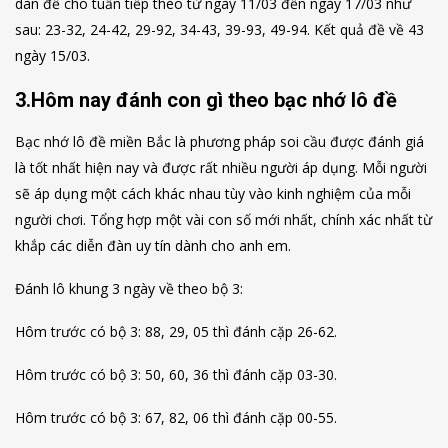
dàn đề cho tuần tiếp theo từ ngày 11/03 đến ngày 17/03 như
sau: 23-32, 24-42, 29-92, 34-43, 39-93, 49-94. Kết quả đề về 43
ngày 15/03.
3.Hôm nay đánh con gì theo bạc nhớ lô đề
Bạc nhớ lô đề miền Bắc là phương pháp soi cầu được đánh giá
là tốt nhất hiện nay và được rất nhiều người áp dụng. Mỗi người
sẽ áp dụng một cách khác nhau tùy vào kinh nghiệm của mỗi
người chơi. Tổng hợp một vài con số mới nhất, chính xác nhất từ
khắp các diễn đàn uy tín dành cho anh em.
Đánh lô khung 3 ngày về theo bộ 3:
Hôm trước có bộ 3: 88, 29, 05 thì đánh cặp 26-62.
Hôm trước có bộ 3: 50, 60, 36 thì đánh cặp 03-30.
Hôm trước có bộ 3: 67, 82, 06 thì đánh cặp 00-55.