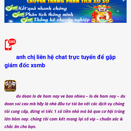
anh chị liên hệ chat trực tuyến để gặp
giám đốc xsmb
du doan lo de hom nay ve bao nhieu – lo de hom nay – du
doan soi cau mb hãy là nhà đầu tư tài ba với các dịch vụ chúng
tôi cung cấp, đừng vì tiếc 1 số tiền nhỏ mà bỏ qua cơ hội trúng
lớn hôm nay. chúng tôi cam kết mang lại số vip – chuẩn xác &
chắc ăn cho bạn.