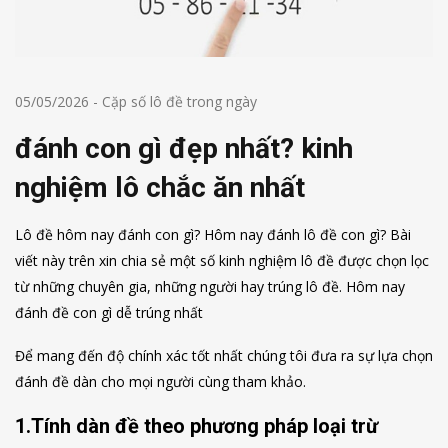
05/05/2026
-
Cặp số lô đề trong ngày
đánh con gì đẹp nhất? kinh
nghiệm lô chắc ăn nhất
Lô đề hôm nay đánh con gì? Hôm nay đánh lô đề con gì? Bài
viết này trên xin chia sẻ một số kinh nghiệm lô đề được chọn lọc
từ những chuyên gia, những người hay trúng lô đề.
Hôm nay
đánh đề con gì dễ trúng nhất
Để mang đến độ chính xác tốt nhất chúng tôi đưa ra sự lựa chọn
đánh đề dàn cho mọi người cùng tham khảo.
1.Tính dàn đề theo phương pháp loại trừ