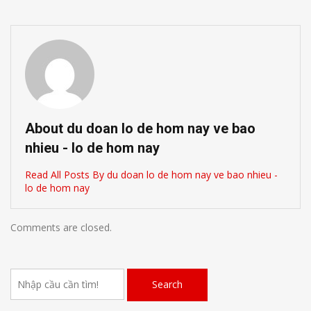
About du doan lo de hom nay ve bao
nhieu - lo de hom nay
Read All Posts By du doan lo de hom nay ve bao nhieu -
lo de hom nay
Comments are closed.
Search