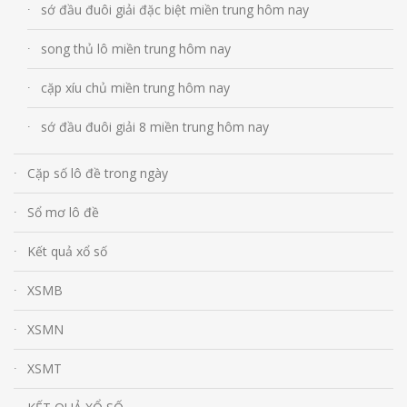
sớ đầu đuôi giải đặc biệt miền trung hôm nay
song thủ lô miền trung hôm nay
cặp xíu chủ miền trung hôm nay
sớ đầu đuôi giải 8 miền trung hôm nay
Cặp số lô đề trong ngày
Sổ mơ lô đề
Kết quả xổ số
XSMB
XSMN
XSMT