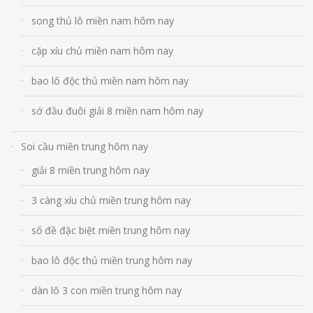
song thủ lô miền nam hôm nay
cặp xíu chủ miền nam hôm nay
bao lô độc thủ miền nam hôm nay
sớ đầu đuôi giải 8 miền nam hôm nay
Soi cầu miền trung hôm nay
giải 8 miền trung hôm nay
3 càng xíu chủ miền trung hôm nay
số đề đặc biệt miền trung hôm nay
bao lô độc thủ miền trung hôm nay
dàn lô 3 con miền trung hôm nay