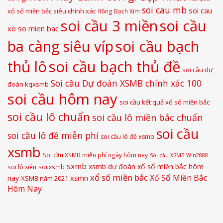
soi cau mb
soi cau
xổ số miền bắc siêu chính xác
Rồng Bạch Kim
soi cầu 3 miền
soi cầu
xo so mien bac
ba càng siêu víp
soi cầu bạch
thủ lô
soi cầu bạch thủ đề
soi cầu dự
Soi cầu Dự đoán XSMB chính xác 100
đoán kqxsmb
soi cầu hôm nay
soi cầu kết quả xổ số miền bắc
soi cầu lô chuẩn
soi cầu lô miền bắc chuẩn
soi cầu
soi cầu lô đề miễn phí
soi cầu lô đề xsmb
xsmb
Soi cầu XSMB miễn phí ngày hôm nay
Soi cầu XSMB Win2888
sxmb
xsmb dự đoán xổ số miền bắc hôm
soi lô xiên
soi xsmb
xổ số miền bắc
Xổ Số Miền Bắc
nay
xsmn
XSMB năm 2021
Hôm Nay