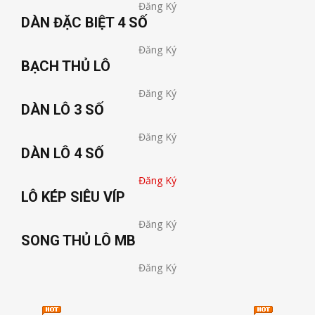
Đăng Ký
DÀN ĐẶC BIỆT 4 SỐ
Đăng Ký
BẠCH THỦ LÔ
Đăng Ký
DÀN LÔ 3 SỐ
Đăng Ký
DÀN LÔ 4 SỐ
Đăng Ký
LÔ KÉP SIÊU VÍP
Đăng Ký
SONG THỦ LÔ MB
Đăng Ký