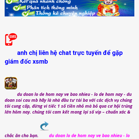
anh chị liên hệ chat trực tuyến để gặp
giám đốc xsmb
du doan lo de hom nay ve bao nhieu - lo de hom nay - du
doan soi cau mb hãy là nhà đầu tư tài ba với các dịch vụ chúng
tôi cung cấp, đừng vì tiếc 1 số tiền nhỏ mà bỏ qua cơ hội trúng
lớn hôm nay. chúng tôi cam kết mang lại số vip – chuẩn xác &
chắc ăn cho bạn.
du doan lo de hom nay ve bao nhieu - lo