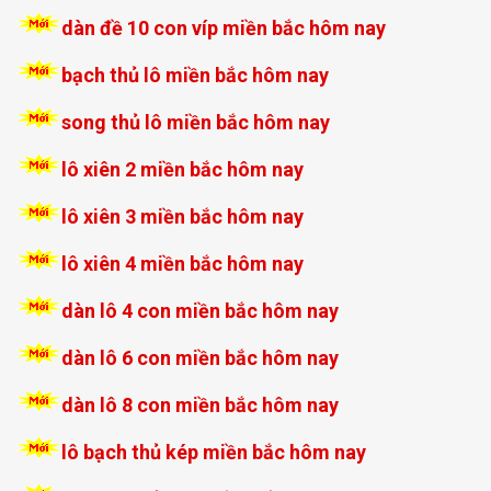
dàn đề 10 con víp miền bắc hôm nay
bạch thủ lô miền bắc hôm nay
song thủ lô miền bắc hôm nay
lô xiên 2 miền bắc hôm nay
lô xiên 3 miền bắc hôm nay
lô xiên 4 miền bắc hôm nay
dàn lô 4 con miền bắc hôm nay
dàn lô 6 con miền bắc hôm nay
dàn lô 8 con miền bắc hôm nay
lô bạch thủ kép miền bắc hôm nay