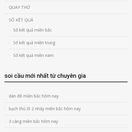
QUAY THỬ
SỐ KẾT QUẢ
Số kết quả miền bắc
Số kết quả miền trung
Số kết quả miền nam
soi cầu mới nhất từ chuyên gia
dàn đề miền bắc hôm nay
bạch thủ lô 2 nháy miền bắc hôm nay
3 càng miền bắc hôm nay