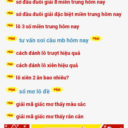
sớ đầu đuôi giải 8 miền trung hôm nay
sớ đầu đuôi giải đặc biệt miền trung hôm nay
lô 3 số miền trung hôm nay
tư vấn soi cầu mb hôm nay
cách đánh lô trượt hiệu quả
cách đánh lô xiên hiệu quả
lô xiên 2 ăn bao nhiêu?
sổ mơ lô đề
giải mã giấc mơ thấy màu sắc
giải mã giấc mơ thấy rắn cắn