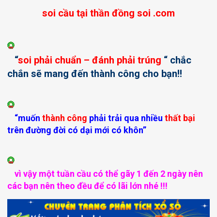
soi cầu tại thần đồng soi .com
“
soi phải chuẩn – đánh phải trúng
“
chắc
chắn sẽ mang đến thành công cho bạn!!
“muốn
thành công
phải trải qua nhiều
thất bại
trên đường đời có dại mới có khôn”
vì vậy một tuần cầu có thể gãy 1 đến 2 ngày nên
các bạn nên theo đều để có lãi lớn nhé !!!