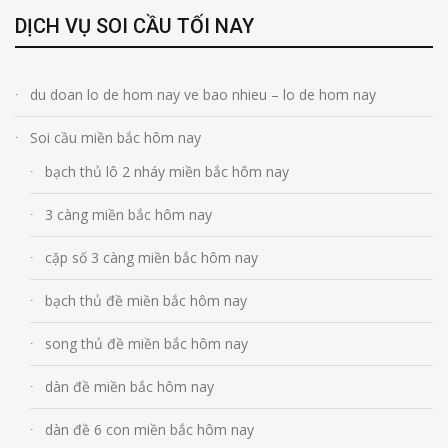
DỊCH VỤ SOI CẦU TỐI NAY
du doan lo de hom nay ve bao nhieu – lo de hom nay
Soi cầu miền bắc hôm nay
bạch thủ lô 2 nháy miền bắc hôm nay
3 càng miền bắc hôm nay
cặp số 3 càng miền bắc hôm nay
bạch thủ đề miền bắc hôm nay
song thủ đề miền bắc hôm nay
dàn đề miền bắc hôm nay
dàn đề 6 con miền bắc hôm nay