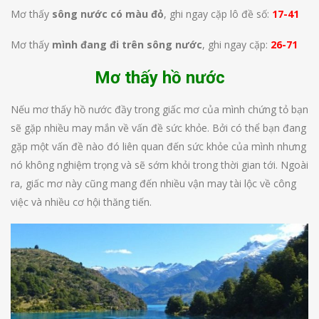
Mơ thấy
sông nước có màu đỏ
, ghi ngay cặp lô đề số:
17-41
Mơ thấy
mình đang đi trên sông nước
, ghi ngay cặp:
26-71
Mơ thấy hồ nước
Nếu mơ thấy hồ nước đầy trong giấc mơ của mình chứng tỏ bạn
sẽ gặp nhiều may mắn về vấn đề sức khỏe. Bởi có thể bạn đang
gặp một vấn đề nào đó liên quan đến sức khỏe của mình nhưng
nó không nghiệm trọng và sẽ sớm khỏi trong thời gian tới. Ngoài
ra, giấc mơ này cũng mang đến nhiều vận may tài lộc về công
việc và nhiều cơ hội thăng tiến.