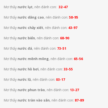
Mơ thấy
nước lụt
, nên đánh con:
32-47
Mơ thấy
nước dâng cao
, nên đánh con:
58-95
Mơ thấy
nước chảy xiết
, nên đánh con:
43-97
Mơ thấy
nước biển
, nên đánh con:
68-90
Mơ thấy
nước đá
, nên đánh con:
73-51
Mơ thấy
nước mênh mông
, nên đánh con:
65-56
Mơ thấy
nước hồ bơi
, nên đánh con:
33-55
Mơ thấy
nước lũ
, nên đánh con:
03-17
Mơ thấy
nước phun trào
, nên đánh con:
13-27
Mơ thấy
nước tràn vào sân
, nên đánh con:
87-89