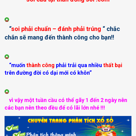
“
soi phải chuẩn – đánh phải trúng
“
chắc
chắn sẽ mang đến thành công cho bạn!!
“muốn
thành công
phải trải qua nhiều
thất bại
trên đường đời có dại mới có khôn”
vì vậy một tuần cầu có thể gãy 1 đến 2 ngày nên
các bạn nên theo đều để có lãi lớn nhé !!!