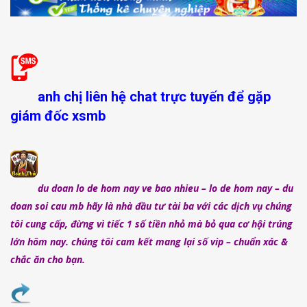
anh chị liên hệ chat trực tuyến để gặp
giám đốc xsmb
du doan lo de hom nay ve bao nhieu – lo de hom nay – du
doan soi cau mb hãy là nhà đầu tư tài ba với các dịch vụ chúng
tôi cung cấp, đừng vì tiếc 1 số tiền nhỏ mà bỏ qua cơ hội trúng
lớn hôm nay. chúng tôi cam kết mang lại số vip – chuẩn xác &
chắc ăn cho bạn.