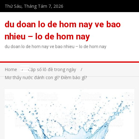
Thứ Sáu, Tháng Tám 7, 2026
du doan lo de hom nay ve bao
nhieu – lo de hom nay
du doan lo de hom nay ve bao nhieu – lo de hom nay
Home
Cặp số lô đề trong ngày
Mơ thấy nước đánh con gì? Điềm báo gì?