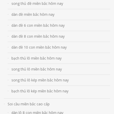
song thủ đề miền bắc hôm nay
dàn đề miền bắc hôm nay
dàn đề 6 con miền bắc hôm nay
dàn đề 8 con miền bắc hôm nay
dàn đề 10 con miền bắc hôm nay
bạch thủ lô miền bắc hôm nay
song thủ lô miền bắc hôm nay
song thủ lô kép miền bắc hôm nay
bạch thủ lô kép miền bắc hôm nay
Soi cầu miền bắc cao cấp
dàn lô 8 con miền bắc hôm nay