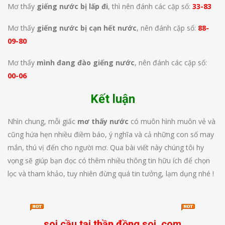
Mơ thấy
giếng nước bị lấp đi
, thì nên đánh các cặp số:
33-83
Mơ thấy
giếng nước bị cạn hết nước
, nên đánh cặp số:
88-
09-80
Mơ thấy
mình đang đào giếng nước
, nên đánh các cặp số:
00-06
Kết luận
Nhìn chung, mỗi giấc
mơ thấy nước
có muôn hình muôn vẻ và
cũng hứa hẹn nhiều điềm báo, ý nghĩa và cả những con số may
mắn, thú vị đến cho người mơ. Qua bài viết này chúng tôi hy
vọng sẽ giúp bạn đọc có thêm nhiều thông tin hữu ích để chọn
lọc và tham khảo, tuy nhiên đừng quá tin tưởng, lạm dụng nhé !
soi cầu tại thần đồng soi .com