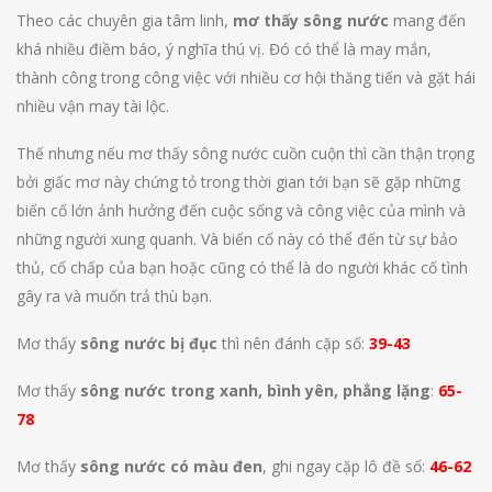
Theo các chuyên gia tâm linh,
mơ thấy sông nước
mang đến
khá nhiều điềm báo, ý nghĩa thú vị. Đó có thể là may mắn,
thành công trong công việc với nhiều cơ hội thăng tiến và gặt hái
nhiều vận may tài lộc.
Thế nhưng nếu mơ thấy sông nước cuồn cuộn thì cần thận trọng
bởi giấc mơ này chứng tỏ trong thời gian tới bạn sẽ gặp những
biến cố lớn ảnh hưởng đến cuộc sống và công việc của mình và
những người xung quanh. Và biến cố này có thể đến từ sự bảo
thủ, cố chấp của bạn hoặc cũng có thể là do người khác cố tình
gây ra và muốn trả thù bạn.
Mơ thấy
sông nước bị đục
thì nên đánh cặp số:
39-43
Mơ thấy
sông nước trong xanh, bình yên, phẳng lặng
:
65-
78
Mơ thấy
sông nước có màu đen
, ghi ngay cặp lô đề số:
46-62