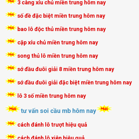
3 càng xíu chủ miền trung hôm nay
số đề đặc biệt miền trung hôm nay
bao lô độc thủ miền trung hôm nay
cặp xíu chủ miền trung hôm nay
song thủ lô miền trung hôm nay
sớ đầu đuôi giải 8 miền trung hôm nay
sớ đầu đuôi giải đặc biệt miền trung hôm nay
lô 3 số miền trung hôm nay
tư vấn soi cầu mb hôm nay
cách đánh lô trượt hiệu quả
cách đánh lô xiên hiệu quả