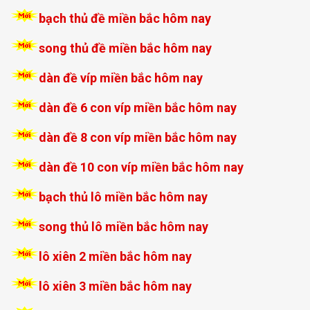
bạch thủ đề miền bắc hôm nay
song thủ đề miền bắc hôm nay
dàn đề víp miền bắc hôm nay
dàn đề 6 con víp miền bắc hôm nay
dàn đề 8 con víp miền bắc hôm nay
dàn đề 10 con víp miền bắc hôm nay
bạch thủ lô miền bắc hôm nay
song thủ lô miền bắc hôm nay
lô xiên 2 miền bắc hôm nay
lô xiên 3 miền bắc hôm nay