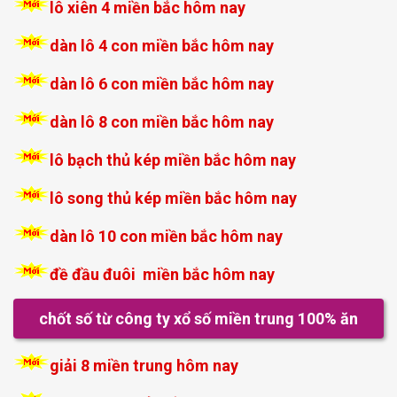
lô xiên 4 miền bắc hôm nay
dàn lô 4 con miền bắc hôm nay
dàn lô 6 con miền bắc hôm nay
dàn lô 8 con miền bắc hôm nay
lô bạch thủ kép miền bắc hôm nay
lô song thủ kép miền bắc hôm nay
dàn lô 10 con miền bắc hôm nay
đề đầu đuôi miền bắc hôm nay
chốt số từ công ty xổ số miền trung 100% ăn
giải 8 miền trung hôm nay