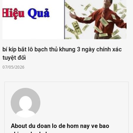
Soi cầu xsmb
07/05/2026
About du doan lo de hom nay ve bao