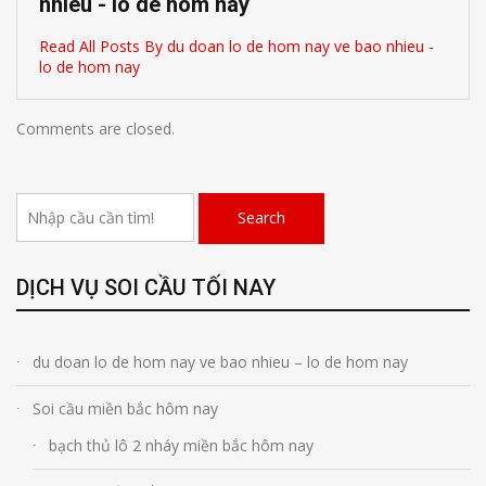
nhieu - lo de hom nay
Read All Posts By du doan lo de hom nay ve bao nhieu -
lo de hom nay
Comments are closed.
Search
DỊCH VỤ SOI CẦU TỐI NAY
du doan lo de hom nay ve bao nhieu – lo de hom nay
Soi cầu miền bắc hôm nay
bạch thủ lô 2 nháy miền bắc hôm nay