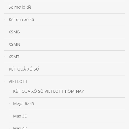
Sổ mơ lô đề
Kết quả xổ số
XSMB
XSMN
XSMT
KẾT QUẢ XỔ SỐ
VIETLOTT
KẾT QUẢ XỔ SỐ VIETLOTT HÔM NAY
Mega 6×45
Max 3D
Max 4D