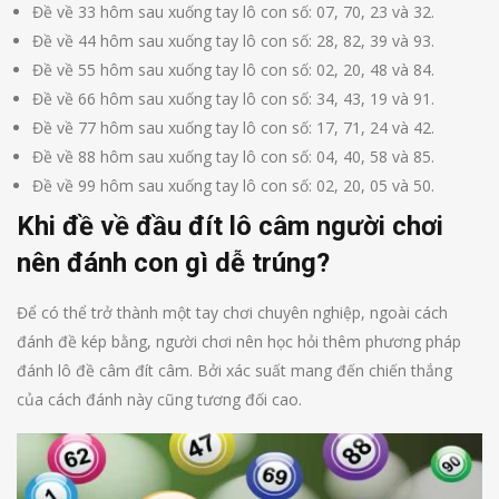
Đề về 33 hôm sau xuống tay lô con số: 07, 70, 23 và 32.
Đề về 44 hôm sau xuống tay lô con số: 28, 82, 39 và 93.
Đề về 55 hôm sau xuống tay lô con số: 02, 20, 48 và 84.
Đề về 66 hôm sau xuống tay lô con số: 34, 43, 19 và 91.
Đề về 77 hôm sau xuống tay lô con số: 17, 71, 24 và 42.
Đề về 88 hôm sau xuống tay lô con số: 04, 40, 58 và 85.
Đề về 99 hôm sau xuống tay lô con số: 02, 20, 05 và 50.
Khi đề về đầu đít lô câm người chơi
nên đánh con gì dễ trúng?
Để có thể trở thành một tay chơi chuyên nghiệp, ngoài cách
đánh đề kép bằng, người chơi nên học hỏi thêm phương pháp
đánh lô đề câm đít câm. Bởi xác suất mang đến chiến thắng
của cách đánh này cũng tương đối cao.