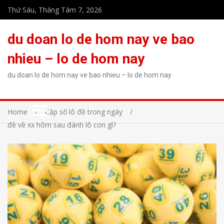
Thứ Sáu, Tháng Tám 7, 2026
du doan lo de hom nay ve bao
nhieu – lo de hom nay
du doan lo de hom nay ve bao nhieu – lo de hom nay
Home
Cặp số lô đề trong ngày
đề về xx hôm sau đánh lô con gì?