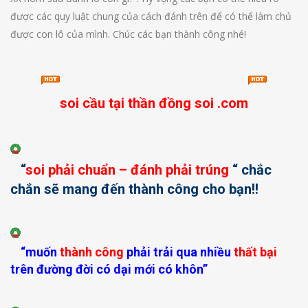
được các quy luật chung của cách đánh trên để có thể làm chủ
được con lô của mình. Chúc các bạn thành công nhé!
soi cầu tại thần đồng soi .com
“
soi phải chuẩn – đánh phải trúng
“
chắc
chắn sẽ mang đến thành công cho bạn!!
“muốn
thành công
phải trải qua nhiều
thất bại
trên đường đời có dại mới có khôn”