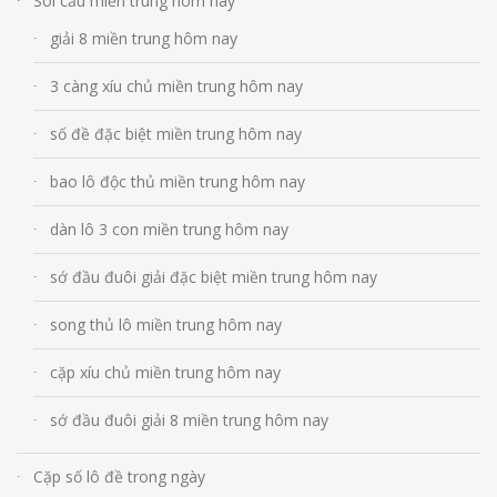
Soi cầu miền trung hôm nay
giải 8 miền trung hôm nay
3 càng xíu chủ miền trung hôm nay
số đề đặc biệt miền trung hôm nay
bao lô độc thủ miền trung hôm nay
dàn lô 3 con miền trung hôm nay
sớ đầu đuôi giải đặc biệt miền trung hôm nay
song thủ lô miền trung hôm nay
cặp xíu chủ miền trung hôm nay
sớ đầu đuôi giải 8 miền trung hôm nay
Cặp số lô đề trong ngày