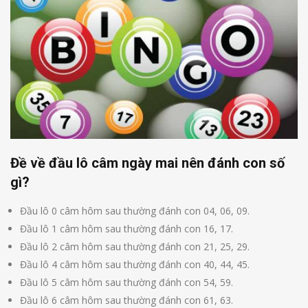
Đề về đầu lô câm ngày mai nên đánh con số
gì?
Đầu lô 0 câm hôm sau thường đánh con 04, 06, 09.
Đầu lô 1 câm hôm sau thường đánh con 16, 17.
Đầu lô 2 câm hôm sau thường đánh con 21, 25, 29.
Đầu lô 4 câm hôm sau thường đánh con 40, 44, 45.
Đầu lô 5 câm hôm sau thường đánh con 54, 59.
Đầu lô 6 câm hôm sau thường đánh con 61, 63.