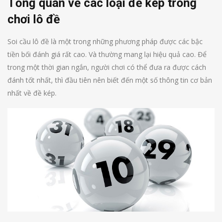
Tổng quan về các loại đề kép trong
chơi lô đề
Soi cầu lô đề là một trong những phương pháp được các bậc
tiền bối đánh giá rất cao. Và thường mang lại hiệu quả cao. Để
trong một thời gian ngắn, người chơi có thể đưa ra được cách
đánh tốt nhất, thì đầu tiên nên biết đến một số thông tin cơ bản
nhất về đề kép.