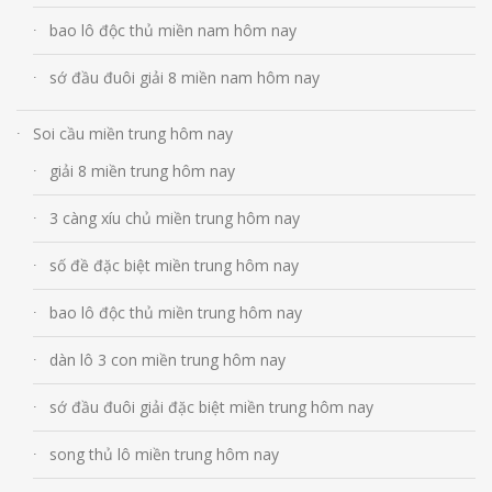
bao lô độc thủ miền nam hôm nay
sớ đầu đuôi giải 8 miền nam hôm nay
Soi cầu miền trung hôm nay
giải 8 miền trung hôm nay
3 càng xíu chủ miền trung hôm nay
số đề đặc biệt miền trung hôm nay
bao lô độc thủ miền trung hôm nay
dàn lô 3 con miền trung hôm nay
sớ đầu đuôi giải đặc biệt miền trung hôm nay
song thủ lô miền trung hôm nay