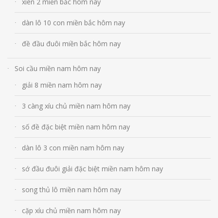
xiên 2 miền bắc hôm nay
dàn lô 10 con miền bắc hôm nay
đề đầu đuôi miền bắc hôm nay
Soi cầu miền nam hôm nay
giải 8 miền nam hôm nay
3 càng xíu chủ miền nam hôm nay
số đề đặc biệt miền nam hôm nay
dàn lô 3 con miền nam hôm nay
sớ đầu đuôi giải đặc biệt miền nam hôm nay
song thủ lô miền nam hôm nay
cặp xíu chủ miền nam hôm nay