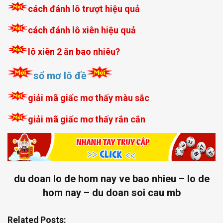
cách đánh lô trượt hiệu quả
cách đánh lô xiên hiệu quả
lô xiên 2 ăn bao nhiêu?
sổ mơ lô đề
giải mã giấc mơ thấy màu sắc
giải mã giấc mơ thấy rắn cắn
du doan lo de hom nay ve bao nhieu – lo de
hom nay – du doan soi cau mb
Related Posts: