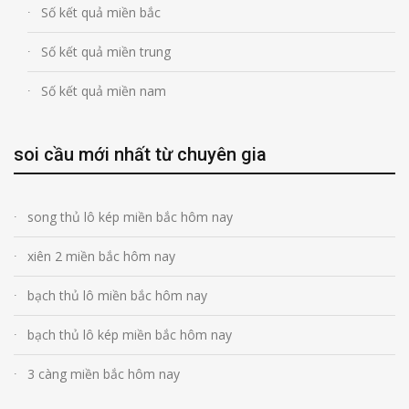
Số kết quả miền bắc
Số kết quả miền trung
Số kết quả miền nam
soi cầu mới nhất từ chuyên gia
song thủ lô kép miền bắc hôm nay
xiên 2 miền bắc hôm nay
bạch thủ lô miền bắc hôm nay
bạch thủ lô kép miền bắc hôm nay
3 càng miền bắc hôm nay